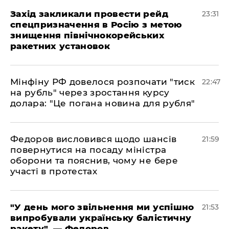
​Захід закликали провести рейд
23:31
спецпризначення в Росію з метою
знищення північнокорейських
ракетних установок
​Мінфіну РФ довелося розпочати "тиск
22:47
на рубль" через зростання курсу
долара: "Це погана новина для рубля"
​Федоров висловився щодо шансів
21:59
повернутися на посаду міністра
оборони та пояснив, чому не бере
участі в протестах
​"У день мого звільнення ми успішно
21:53
випробували українську балістичну
ракету", — Федоров