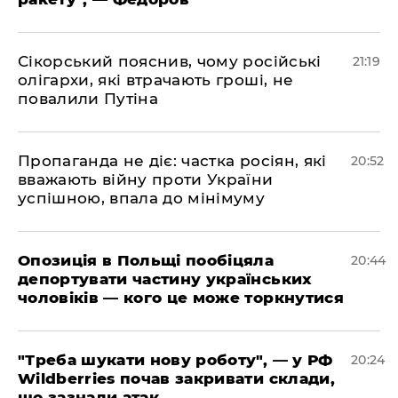
​Сікорський пояснив, чому російські
21:19
олігархи, які втрачають гроші, не
повалили Путіна
​Пропаганда не діє: частка росіян, які
20:52
вважають війну проти України
успішною, впала до мінімуму
​Опозиція в Польщі пообіцяла
20:44
депортувати частину українських
чоловіків — кого це може торкнутися
​"Треба шукати нову роботу", — у РФ
20:24
Wildberries почав закривати склади,
що зазнали атак