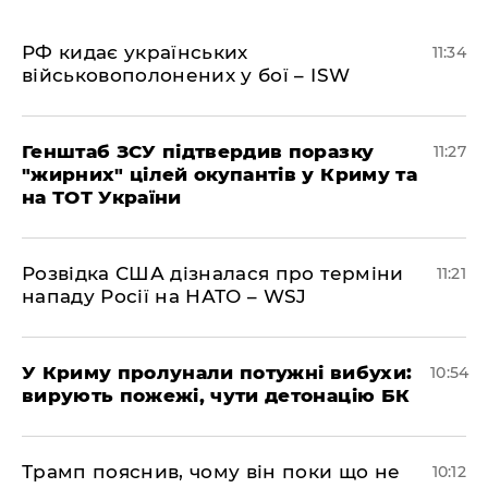
РФ кидає українських
11:34
військовополонених у бої – ISW
Генштаб ЗСУ підтвердив поразку
11:27
"жирних" цілей окупантів у Криму та
на ТОТ України
Розвідка США дізналася про терміни
11:21
нападу Росії на НАТО – WSJ
У Криму пролунали потужні вибухи:
10:54
вирують пожежі, чути детонацію БК
Трамп пояснив, чому він поки що не
10:12