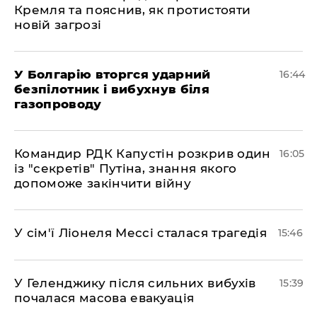
Кремля та пояснив, як протистояти
новій загрозі
У Болгарію вторгся ударний
16:44
безпілотник і вибухнув біля
газопроводу
Командир РДК Капустін розкрив один
16:05
із "секретів" Путіна, знання якого
допоможе закінчити війну
У сім'ї Ліонеля Мессі сталася трагедія
15:46
У Геленджику після сильних вибухів
15:39
почалася масова евакуація