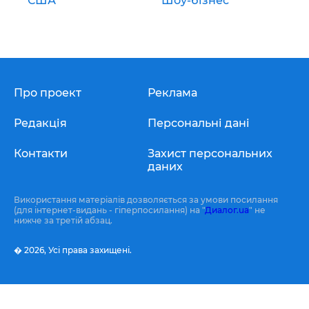
США
Шоу-бізнес
Про проект
Реклама
Редакція
Персональні дані
Контакти
Захист персональних
даних
Використання матеріалів дозволяється за умови посилання
(для інтернет-видань - гіперпосилання) на "
Диалог.ua
" не
нижче за третій абзац.
� 2026,
Усі права захищені.