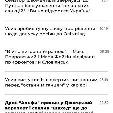
Сенатор Блюменталь звернувся до
11:37
Путіна після ухвалення "пекельних
санкцій": "Ви не підкорите Україну"
Усик зробив гучну заяву про рішення
10:19
щодо допуску росіян до Олімпіад
"Війна виграна Україною", – Макс
09:29
Покровський і Марк Фейгін відвідали
прифронтовий Слов'янськ
​Усик виступив із відвертим визнанням
23:19
перед "останнім танцем" у кар'єрі
​Дрон "Альфи" проник у Донецький
22:52
аеропорт і спалив "Шахед" ще до