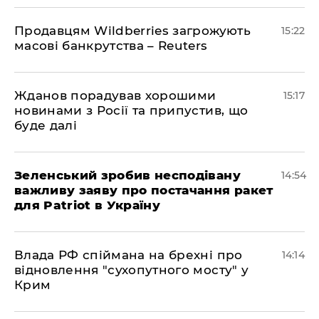
Продавцям Wildberries загрожують
15:22
масові банкрутства – Reuters
Жданов порадував хорошими
15:17
новинами з Росії та припустив, що
буде далі
Зеленський зробив несподівану
14:54
важливу заяву про постачання ракет
для Patriot в Україну
Влада РФ спіймана на брехні про
14:14
відновлення "сухопутного мосту" у
Крим