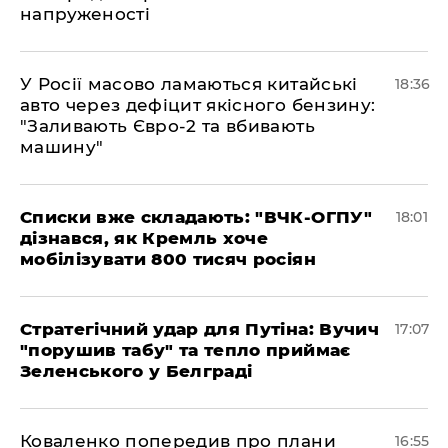
напруженості
У Росії масово ламаються китайські
18:36
авто через дефіцит якісного бензину:
"Заливають Євро-2 та вбивають
машину"
Списки вже складають: "ВЧК-ОГПУ"
18:01
дізнався, як Кремль хоче
мобілізувати 800 тисяч росіян
Стратегічний удар для Путіна: Вучич
17:07
"порушив табу" та тепло приймає
Зеленського у Белграді
Коваленко попередив про плани
16:55