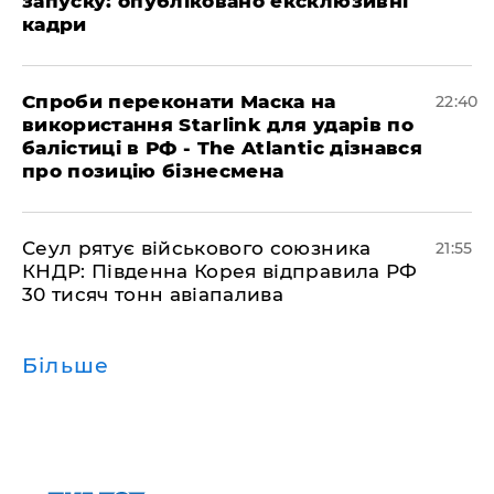
запуску: опубліковано ексклюзивні
кадри
​Спроби переконати Маска на
22:40
використання Starlink для ударів по
балістиці в РФ - The Atlantic дізнався
про позицію бізнесмена
​Сеул рятує військового союзника
21:55
КНДР: Південна Корея відправила РФ
30 тисяч тонн авіапалива
Більше