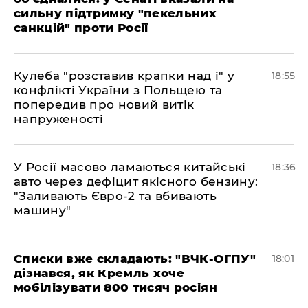
сильну підтримку "пекельних
санкцій" проти Росії
Кулеба "розставив крапки над і" у
18:55
конфлікті України з Польщею та
попередив про новий витік
напруженості
У Росії масово ламаються китайські
18:36
авто через дефіцит якісного бензину:
"Заливають Євро-2 та вбивають
машину"
Списки вже складають: "ВЧК-ОГПУ"
18:01
дізнався, як Кремль хоче
мобілізувати 800 тисяч росіян