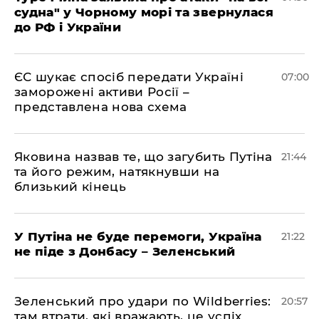
судна" у Чорному морі та звернулася
до РФ і України
ЄС шукає спосіб передати Україні
07:00
заморожені активи Росії –
представлена ​​нова схема
Яковина назвав те, що загубить Путіна
21:44
та його режим, натякнувши на
близький кінець
У Путіна не буде перемоги, Україна
21:22
не піде з Донбасу – Зеленський
Зеленський про удари по Wildberries:
20:57
там втрати, які вражають, це успіх