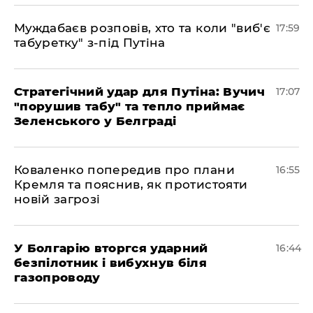
Муждабаєв розповів, хто та коли "виб'є
17:59
табуретку" з-під Путіна
Стратегічний удар для Путіна: Вучич
17:07
"порушив табу" та тепло приймає
Зеленського у Белграді
Коваленко попередив про плани
16:55
Кремля та пояснив, як протистояти
новій загрозі
У Болгарію вторгся ударний
16:44
безпілотник і вибухнув біля
газопроводу