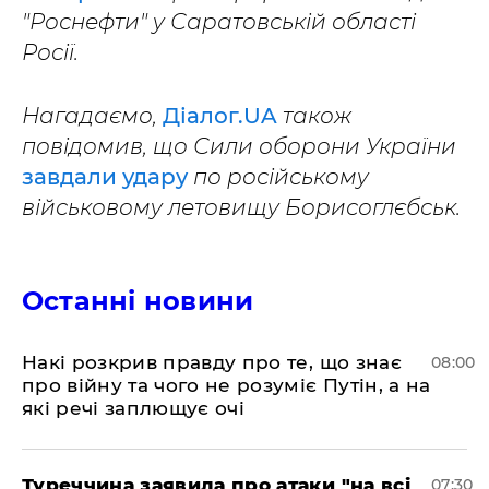
"Роснефти" у Саратовській області
Росії.
Нагадаємо,
Діалог.UA
також
повідомив, що Сили оборони України
завдали удару
по російському
військовому летовищу Борисоглєбськ.
Останні новини
Накі розкрив правду про те, що знає
08:00
про війну та чого не розуміє Путін, а на
які речі заплющує очі
Туреччина заявила про атаки "на всі
07:30