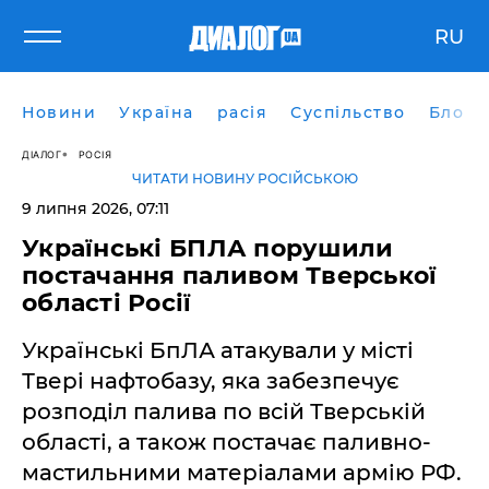
RU
Новини
Україна
расія
Суспільство
Блоги
ДІАЛОГ
РОСІЯ
ЧИТАТИ НОВИНУ РОСІЙСЬКОЮ
9 липня 2026, 07:11
Українські БПЛА порушили
постачання паливом Тверської
області Росії
Українські БпЛА атакували у місті
Твері нафтобазу, яка забезпечує
розподіл палива по всій Тверській
області, а також постачає паливно-
мастильними матеріалами армію РФ.