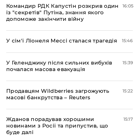
Командир РДК Капустін розкрив один
16:05
із "секретів" Путіна, знання якого
допоможе закінчити війну
У сім'ї Ліонеля Мессі сталася трагедія
15:46
У Геленджику після сильних вибухів
15:39
почалася масова евакуація
Продавцям Wildberries загрожують
15:22
масові банкрутства – Reuters
Жданов порадував хорошими
15:17
новинами з Росії та припустив, що
буде далі