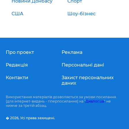
Новини Донбасу
Спорт
США
Шоу-бізнес
Про проект
Реклама
Редакція
Персональні дані
Контакти
Захист персональних
даних
Використання матеріалів дозволяється за умови посилання
(для інтернет-видань - гіперпосилання) на "
Диалог.ua
" не
нижче за третій абзац.
� 2026,
Усі права захищені.