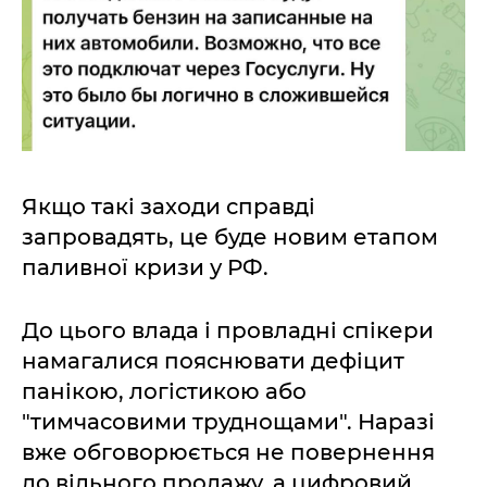
Якщо такі заходи справді
запровадять, це буде новим етапом
паливної кризи у РФ.
До цього влада і провладні спікери
намагалися пояснювати дефіцит
панікою, логістикою або
"тимчасовими труднощами". Наразі
вже обговорюється не повернення
до вільного продажу, а цифровий