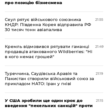
про позицію бізнесмена
​Сеул рятує військового союзника
21:55
КНДР: Південна Корея відправила РФ
30 тисяч тонн авіапалива
​Кремль відмовився рятувати гаманці
21:49
продавців атакованого Wildberries: "Ні
в кого немає грошей"
​Туреччина, Саудівська Аравія та
21:19
Пакистан створили військовий союз за
прикладом НАТО: Іран у гніві
​У США зробили ще один крок до
21:15
введення "пекельних санкцій" проти