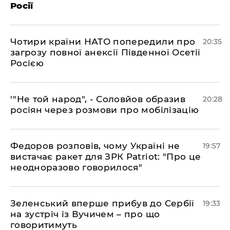
Росії
​Чотири країни НАТО попередили про
20:35
загрозу повної анексії Південної Осетії
Росією
​'"Не той народ", - Соловйов образив
20:28
росіян через розмови про мобілізацію
​Федоров розповів, чому Україні не
19:57
вистачає ракет для ЗРК Patriot: "Про це
неодноразово говорилося"
​Зеленський вперше прибув до Сербії
19:33
на зустріч із Вучичем – про що
говоритимуть