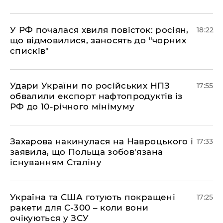
​У РФ почалася хвиля повісток: росіян,
18:22
що відмовилися, заносять до "чорних
списків"
​Удари України по російських НПЗ
17:55
обвалили експорт нафтопродуктів із
РФ до 10-річного мінімуму
​Захарова накинулася на Навроцького і
17:33
заявила, що Польща зобов'язана
існуванням Сталіну
​Україна та США готують покращені
17:25
ракети для С-300 – коли вони
очікуються у ЗСУ