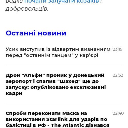
водіїв
почали залучати козаків
і
добровольців.
Останні новини
​Усик виступив із відвертим визнанням
23:19
перед "останнім танцем" у кар'єрі
​Дрон "Альфи" проник у Донецький
22:52
аеропорт і спалив "Шахед" ще до
запуску: опубліковано ексклюзивні
кадри
​Спроби переконати Маска на
22:40
використання Starlink для ударів по
балістиці в РФ - The Atlantic дізнався