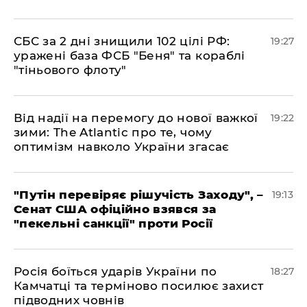
​СБС за 2 дні знищили 102 цілі РФ:
19:27
уражені база ФСБ "Беня" та кораблі
"тіньового флоту"
​Від надії на перемогу до нової важкої
19:22
зими: The Atlantic про те, чому
оптимізм навколо України згасає
​"Путін перевіряє рішучість Заходу", –
19:13
Сенат США офіційно взявся за
"пекельні санкції" проти Росії
​Росія боїться ударів України по
18:27
Камчатці та терміново посилює захист
підводних човнів