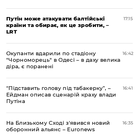
​Путін може атакувати балтійські
17:15
країни та обирає, як це зробити, –
LRT
​Окупанти вдарили по стадіону
16:42
"Чорноморець" в Одесі – в даху велика
діра, є поранені
​“Підставить голову під табакерку”, –
16:41
Ейдман описав сценарій краху влади
Путіна
На Близькому Сході з'явився новий
16:35
оборонний альянс – Euronews