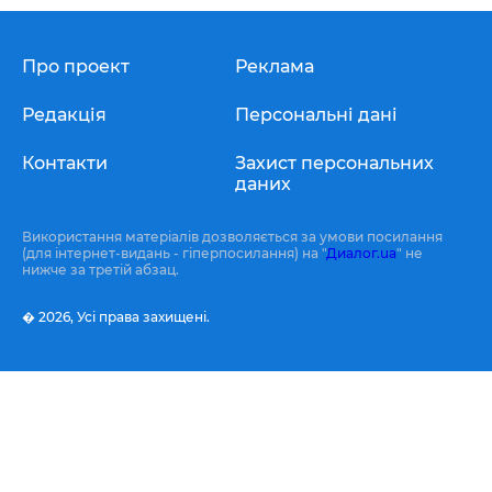
Про проект
Реклама
Редакція
Персональні дані
Контакти
Захист персональних
даних
Використання матеріалів дозволяється за умови посилання
(для інтернет-видань - гіперпосилання) на "
Диалог.ua
" не
нижче за третій абзац.
� 2026,
Усі права захищені.