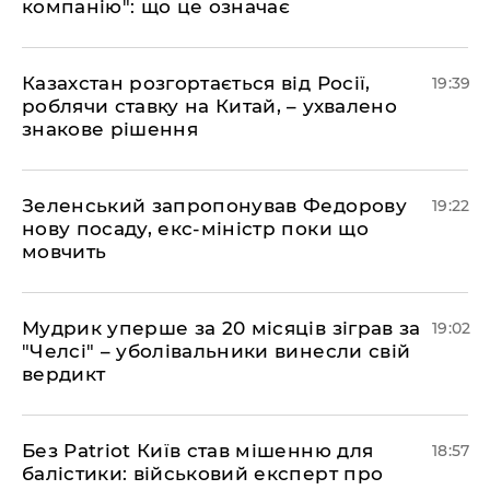
компанію": що це означає
​Казахстан розгортається від Росії,
19:39
роблячи ставку на Китай, – ухвалено
знакове рішення
​Зеленський запропонував Федорову
19:22
нову посаду, екс-міністр поки що
мовчить
​Мудрик уперше за 20 місяців зіграв за
19:02
"Челсі" – уболівальники винесли свій
вердикт
​Без Patriot Київ став мішенню для
18:57
балістики: військовий експерт про