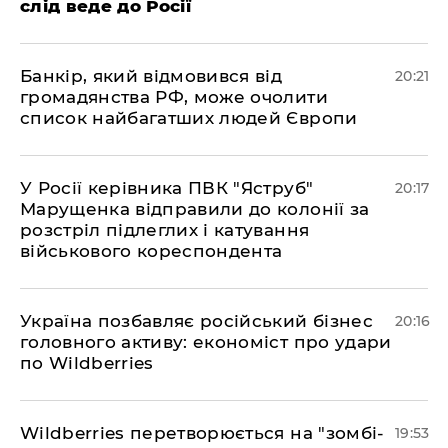
слід веде до Росії
​Банкір, який відмовився від
20:21
громадянства РФ, може очолити
список найбагатших людей Європи
​У Росії керівника ПВК "Яструб"
20:17
Марущенка відправили до колонії за
розстріл підлеглих і катування
військового кореспондента
​Україна позбавляє російський бізнес
20:16
головного активу: економіст про удари
по Wildberries
​Wildberries перетворюється на "зомбі-
19:53