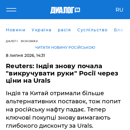
RU
Новини
Україна
расія
Суспільство
Блоги
ДІАЛОГ
ЕКОНОМІКА
ЧИТАТИ НОВИНУ РОСІЙСЬКОЮ
8 липня 2026, 14:31
Reuters: Індія знову почала
"викручувати руки" Росії через
ціни на Urals
Індія та Китай отримали більше
альтернативних поставок, тож попит
на російську нафту падає. Тепер
ключові покупці знову вимагають
глибокого дисконту за Urals.