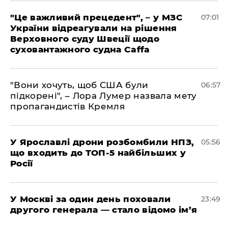
"Це важливий прецедент", – у МЗС
07:01
України відреагували на рішення
Верховного суду Швеції щодо
суховантажного судна Caffa
"Вони хочуть, щоб США були
06:57
підкорені", – Лора Лумер назвала мету
пропагандистів Кремля
У Ярославлі дрони розбомбили НПЗ,
05:56
що входить до ТОП-5 найбільших у
Росії
​У Москві за один день поховали
23:49
другого генерала — стало відомо ім’я