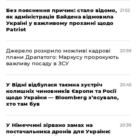
​Без пояснення причин: стало відомо,
21:52
як адміністрація Байдена відмовила
Україні у важливому проханні щодо
Patriot
​Джерело розкрило можливі кадрові
20:59
плани Драпатого: Маркусу пророкують
важливу посаду в ЗСУ
​У Відні відбулася таємна зустріч
20:45
колишніх чиновників Європи та Росії
щодо України — Bloomberg з’ясувало,
хто там був
​У Німеччині зірвано замах на
20:39
постачальника дронів для України: