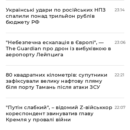
​Українські удари по російських НПЗ
23:14
спалили понад трильйон рублів
бюджету РФ
​"Небезпечна ескалація в Європі", —
23:06
The Guardian про дрон із вибухівкою в
аеропорту Лейпцига
​80 квадратних кілометрів: супутники
22:21
зафіксували велику нафтову пляму
біля порту Тамань після атаки ЗСУ
"Путін слабкий", – відомий Z-військкор
22:07
кореспондент звинуватив главу
Кремля у провалі війни