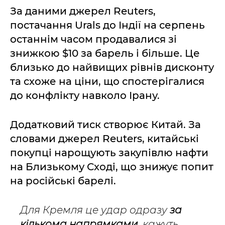
За даними джерел Reuters,
постачання Urals до Індії на серпень
останнім часом продавалися зі
знижкою $10 за барель і більше. Це
близько до найвищих рівнів дисконту
та схоже на ціни, що спостерігалися
до конфлікту навколо Ірану.
Додатковий тиск створює Китай. За
словами джерел Reuters, китайські
покупці нарощують закупівлю нафти
на Близькому Сході, що знижує попит
на російські барелі.
Для Кремля це удар одразу
за
кількома напрямками
, кажуть