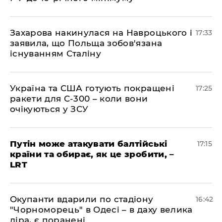
​Захарова накинулася на Навроцького і
17:33
заявила, що Польща зобов'язана
існуванням Сталіну
​Україна та США готують покращені
17:25
ракети для С-300 – коли вони
очікуються у ЗСУ
​Путін може атакувати балтійські
17:15
країни та обирає, як це зробити, –
LRT
​Окупанти вдарили по стадіону
16:42
"Чорноморець" в Одесі – в даху велика
діра, є поранені