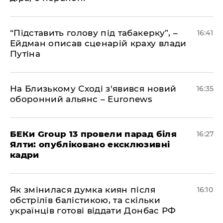
​“Підставить голову під табакерку”, –
16:41
Ейдман описав сценарій краху влади
Путіна
На Близькому Сході з'явився новий
16:35
оборонний альянс – Euronews
БЕКи Group 13 провели парад біля
16:27
Ялти: опубліковано ексклюзивні
кадри
Як змінилася думка киян після
16:10
обстрілів балістикою, та скільки
українців готові віддати Донбас РФ