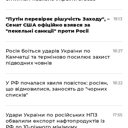
​"Путін перевіряє рішучість Заходу", –
19:13
Сенат США офіційно взявся за
"пекельні санкції" проти Росії
​Росія боїться ударів України по
18:27
Камчатці та терміново посилює захист
підводних човнів
​У РФ почалася хвиля повісток: росіян,
18:22
що відмовилися, заносять до "чорних
списків"
​Удари України по російських НПЗ
17:55
обвалили експорт нафтопродуктів із
РФ до 10-річного мінімуму