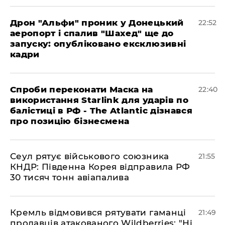
​Дрон "Альфи" проник у Донецький
22:52
аеропорт і спалив "Шахед" ще до
запуску: опубліковано ексклюзивні
кадри
​Спроби переконати Маска на
22:40
використання Starlink для ударів по
балістиці в РФ - The Atlantic дізнався
про позицію бізнесмена
​Сеул рятує військового союзника
21:55
КНДР: Південна Корея відправила РФ
30 тисяч тонн авіапалива
​Кремль відмовився рятувати гаманці
21:49
продавців атакованого Wildberries: "Ні