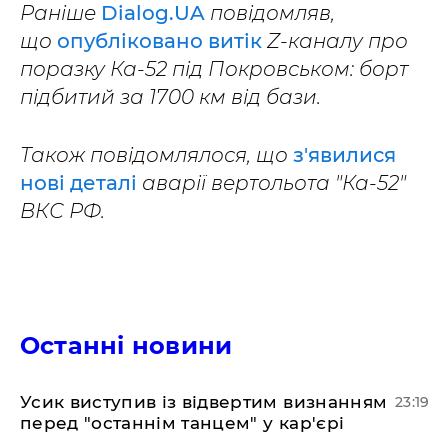
Раніше
Dialog.UA
повідомляв,
що
опубліковано витік
Z-каналу про
поразку Ка-52 під Покровськом: борт
підбитий за 1700 км від бази.
Також повідомлялося, що
з'явилися
нові деталі
аварії вертольота "Ка-52"
ВКС РФ.
Останні новини
​Усик виступив із відвертим визнанням
23:19
перед "останнім танцем" у кар'єрі