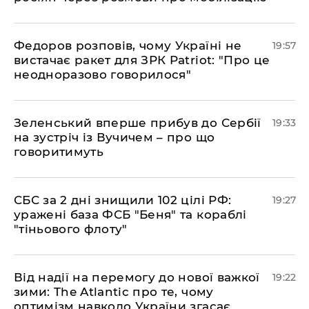
​Федоров розповів, чому Україні не
19:57
вистачає ракет для ЗРК Patriot: "Про це
неодноразово говорилося"
​Зеленський вперше прибув до Сербії
19:33
на зустріч із Вучичем – про що
говоритимуть
​СБС за 2 дні знищили 102 цілі РФ:
19:27
уражені база ФСБ "Беня" та кораблі
"тіньового флоту"
​Від надії на перемогу до нової важкої
19:22
зими: The Atlantic про те, чому
оптимізм навколо України згасає