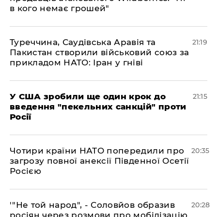
в кого немає грошей"
​Туреччина, Саудівська Аравія та
21:19
Пакистан створили військовий союз за
прикладом НАТО: Іран у гніві
​У США зробили ще один крок до
21:15
введення "пекельних санкцій" проти
Росії
​Чотири країни НАТО попередили про
20:35
загрозу повної анексії Південної Осетії
Росією
​'"Не той народ", - Соловйов образив
20:28
росіян через розмови про мобілізацію