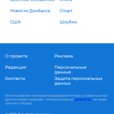
Новости Донбасса
Спорт
США
Шоубиз
О проекте
Реклама
Редакция
Персональные
данные
Контакты
Защита персональных
данных
Использование материалов разрешается при условии ссылки
(для интернет-изданий - гиперссылки) на "
Диалог.ua
" не ниже
третьего абзаца.