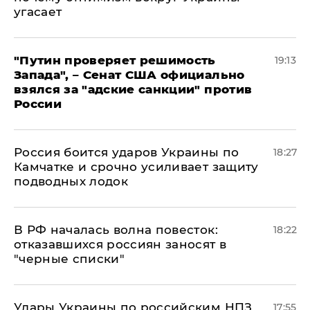
угасает
"Путин проверяет решимость
19:13
Запада", – Сенат США официально
взялся за "адские санкции" против
России
Россия боится ударов Украины по
18:27
Камчатке и срочно усиливает защиту
подводных лодок
​В РФ началась волна повесток:
18:22
отказавшихся россиян заносят в
"черные списки"
Удары Украины по российским НПЗ
17:55