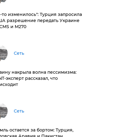
то-то изменилось": Турция запросила
ША разрешение передать Украине
CMS и M270
Сеть
раину накрыла волна пессимизма:
NT-эксперт рассказал, что
исходит
Сеть
емль остается за бортом: Турция,
довская Аравия и Пакистан