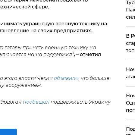
Тур
ехнической сфере.
Пак
си
принимать украинскую военную технику на
тановление на своих предприятиях.
​В 
ста
о готовы принять военную технику на
топ
заключается наша поддержка"
, – отметил
​Но
ата
о этого власти Чехии
объявили
, что больше
ну вооружением.
​Но
и Эрдоган
пообещал
поддерживать Украину
Оде
пог
По