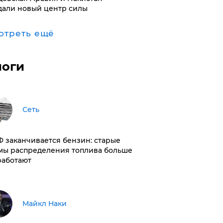
дали новый центр силы
отреть ещё
логи
Сеть
РФ заканчивается бензин: старые
мы распределения топлива больше
работают
Майкл Наки