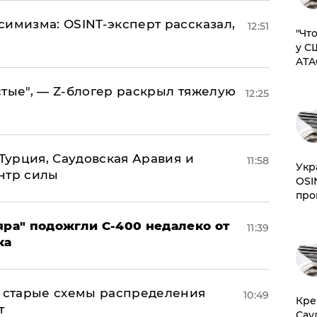
симизма: OSINT-эксперт рассказал,
12:51
​"Ч
у С
ATA
стые", — Z-блогер раскрыл тяжелую
12:25
 Турция, Саудовская Аравия и
11:58
​Ук
нтр силы
OSI
про
яра" подожгли С-400 недалеко от
11:39
ка
н: старые схемы распределения
10:49
​Кр
т
Сау