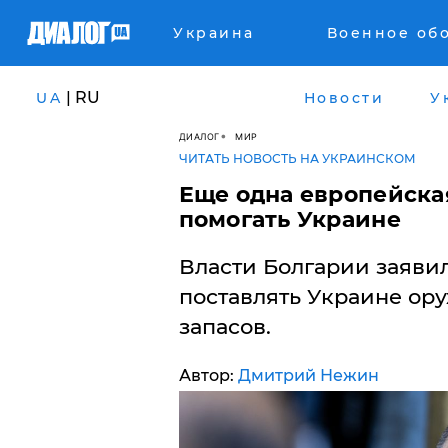
Украина
Военное об
| RU
UA
Новости
У
ДИАЛОГ
МИР
ЧИТАТЬ НОВОСТЬ НА УКРАИНСКОМ
Еще одна европейска
помогать Украине
Власти Болгарии заявил
поставлять Украине ор
запасов.
Автор:
Дмитрий Нежин