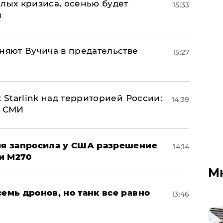
лых кризиса, осенью будет
15:33
в
няют Вучича в предательстве
15:27
 Starlink над территорией России:
14:39
- СМИ
ция запросила у США разрешение
14:14
и M270
М
семь дронов, но танк все равно
13:46