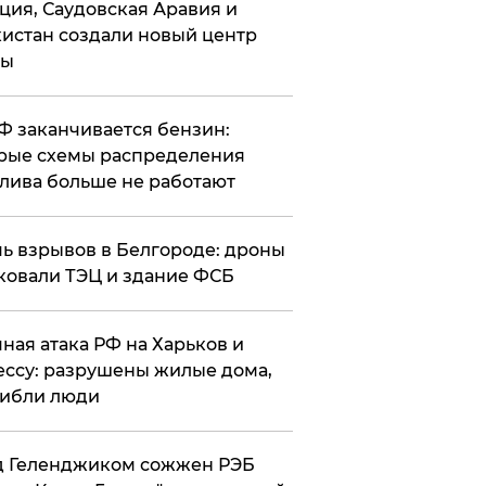
ция, Саудовская Аравия и
истан создали новый центр
лы
РФ заканчивается бензин:
рые схемы распределения
лива больше не работают
чь взрывов в Белгороде: дроны
ковали ТЭЦ и здание ФСБ
чная атака РФ на Харьков и
ссу: разрушены жилые дома,
ибли люди
д Геленджиком сожжен РЭБ