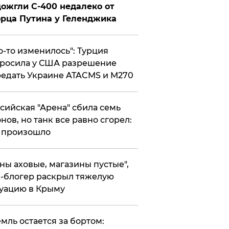
ожгли С-400 недалеко от
рца Путина у Геленджика
то-то изменилось": Турция
росила у США разрешение
едать Украине ATACMS и M270
ссийская "Арена" сбила семь
нов, но танк все равно сгорел:
 произошло
ены аховые, магазины пустые",
-блогер раскрыл тяжелую
уацию в Крыму
емль остается за бортом: