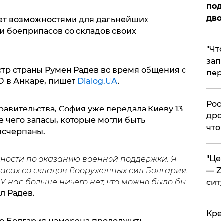
под
дво
ает возможностями для дальнейших
и боеприпасов со складов своих
​"Ч
зап
тр страны Румен Радев во время общения с
пер
О в Анкаре, пишет
Dialog.UA
.
​Ро
равительства, София уже передала Киеву 13
дро
 чего запасы, которые могли быть
что
исчерпаны.
​"Ц
ности по оказанию военной поддержки. Я
асах со складов Вооруженных сил Болгарии.
— Z
 У нас больше ничего нет, что можно было бы
сит
ил Радев.
​Кр
что Болгария намерена продолжить