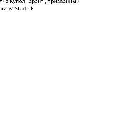
лна Купол Гарант", призванный
шить" Starlink