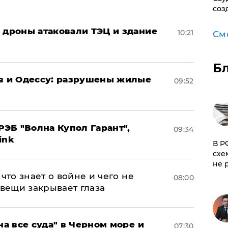
соз
: дроны атаковали ТЭЦ и здание
10:21
См
Б
ов и Одессу: разрушены жилые
09:52
ЭБ "Волна Купол Гарант",
09:34
ink
​В 
схе
не 
что знает о войне и чего не
08:00
 вещи закрывает глаза
на все суда" в Черном море и
07:30