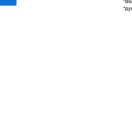
"Во
"ду