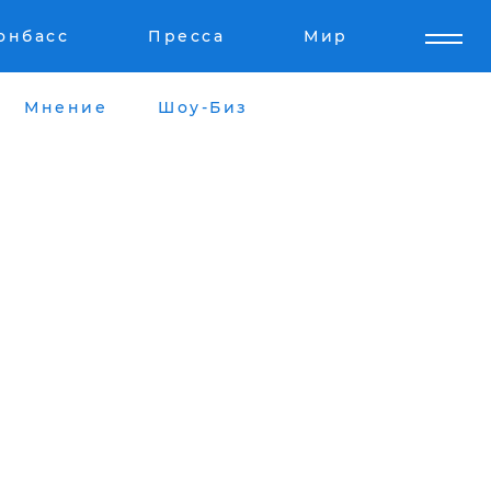
онбасс
Пресса
Мир
Мнение
Шоу-Биз