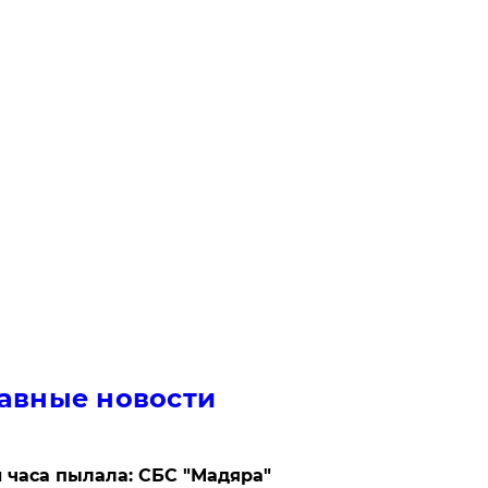
авные новости
 часа пылала: СБС "Мадяра"