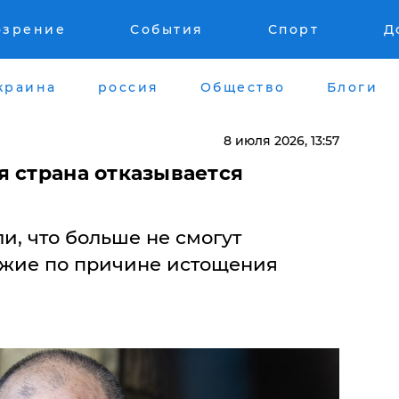
озрение
События
Спорт
Д
краина
россия
Общество
Блоги
8 июля 2026, 13:57
я страна отказывается
и, что больше не смогут
ужие по причине истощения