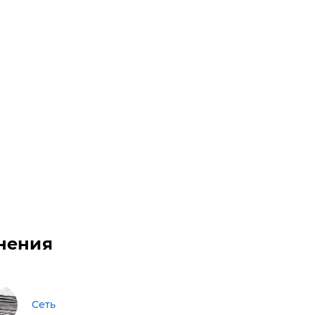
нения
Сеть