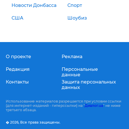
Новости Донбасса
Спорт
США
Шоубиз
О проекте
Реклама
Редакция
Персональные
данные
Контакты
Защита персональных
данных
Использование материалов разрешается при условии ссылки
(для интернет-изданий - гиперссылки) на "
Диалог.ua
" не ниже
третьего абзаца.
� 2026,
Все права защищены.