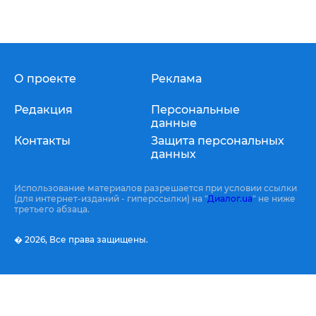
О проекте
Реклама
Редакция
Персональные
данные
Контакты
Защита персональных
данных
Использование материалов разрешается при условии ссылки
(для интернет-изданий - гиперссылки) на "
Диалог.ua
" не ниже
третьего абзаца.
� 2026,
Все права защищены.