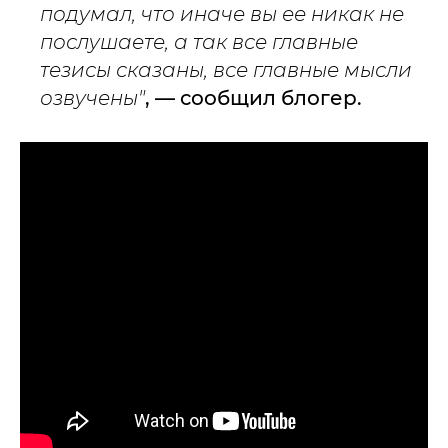
подумал, что иначе вы ее никак не
послушаете, а так все главные
тезисы сказаны, все главные мысли
озвучены"
, — сообщил блогер.