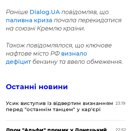
Раніше
Dialog.UA
повідомляв, що
паливна криза
почала перекидатися
на союзні Кремлю країни.
Також повідомлялося, що ключове
нафтове місто РФ
визнало
дефіцит
бензину та ввело обмеження.
Останні новини
​Усик виступив із відвертим визнанням
23:19
перед "останнім танцем" у кар'єрі
​Дрон "Альфи" проник у Донецький
22:52