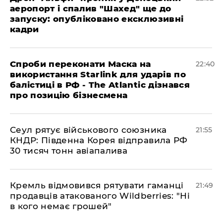
аеропорт і спалив "Шахед" ще до
запуску: опубліковано ексклюзивні
кадри
​Спроби переконати Маска на
22:40
використання Starlink для ударів по
балістиці в РФ - The Atlantic дізнався
про позицію бізнесмена
​Сеул рятує військового союзника
21:55
КНДР: Південна Корея відправила РФ
30 тисяч тонн авіапалива
​Кремль відмовився рятувати гаманці
21:49
продавців атакованого Wildberries: "Ні
в кого немає грошей"