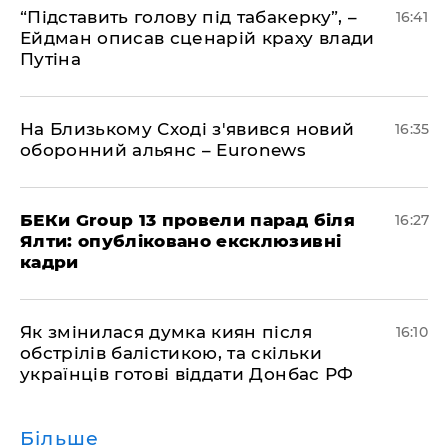
​“Підставить голову під табакерку”, –
16:41
Ейдман описав сценарій краху влади
Путіна
На Близькому Сході з'явився новий
16:35
оборонний альянс – Euronews
БЕКи Group 13 провели парад біля
16:27
Ялти: опубліковано ексклюзивні
кадри
Як змінилася думка киян після
16:10
обстрілів балістикою, та скільки
українців готові віддати Донбас РФ
Більше