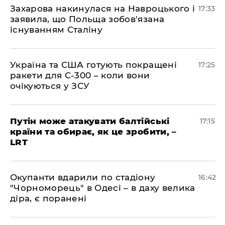
​Захарова накинулася на Навроцького і
17:33
заявила, що Польща зобов'язана
існуванням Сталіну
​Україна та США готують покращені
17:25
ракети для С-300 – коли вони
очікуються у ЗСУ
​Путін може атакувати балтійські
17:15
країни та обирає, як це зробити, –
LRT
​Окупанти вдарили по стадіону
16:42
"Чорноморець" в Одесі – в даху велика
діра, є поранені