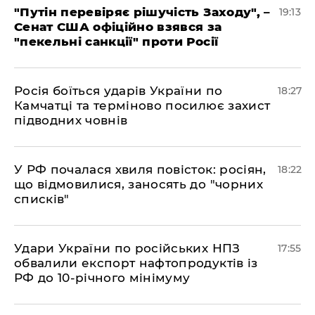
​"Путін перевіряє рішучість Заходу", –
19:13
Сенат США офіційно взявся за
"пекельні санкції" проти Росії
​Росія боїться ударів України по
18:27
Камчатці та терміново посилює захист
підводних човнів
​У РФ почалася хвиля повісток: росіян,
18:22
що відмовилися, заносять до "чорних
списків"
​Удари України по російських НПЗ
17:55
обвалили експорт нафтопродуктів із
РФ до 10-річного мінімуму