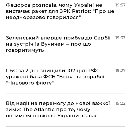
​Федоров розповів, чому Україні не
19:57
вистачає ракет для ЗРК Patriot: "Про це
неодноразово говорилося"
​Зеленський вперше прибув до Сербії
19:33
на зустріч із Вучичем – про що
говоритимуть
​СБС за 2 дні знищили 102 цілі РФ:
19:27
уражені база ФСБ "Беня" та кораблі
"тіньового флоту"
​Від надії на перемогу до нової важкої
19:22
зими: The Atlantic про те, чому
оптимізм навколо України згасає