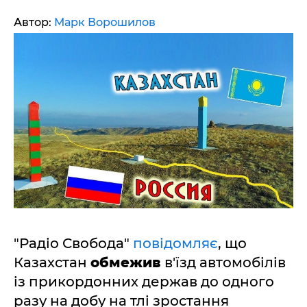
Автор:
Марк Ворошилов
"Радіо Свобода"
повідомляє
, що
Казахстан
обмежив
в'їзд автомобілів
із прикордонних держав до одного
разу на добу на тлі зростання