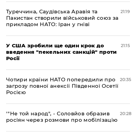
​Туреччина, Саудівська Аравія та
21:19
Пакистан створили військовий союз за
прикладом НАТО: Іран у гніві
​У США зробили ще один крок до
21:15
введення "пекельних санкцій" проти
Росії
​Чотири країни НАТО попередили про
20:35
загрозу повної анексії Південної Осетії
Росією
​'"Не той народ", - Соловйов образив
20:28
росіян через розмови про мобілізацію