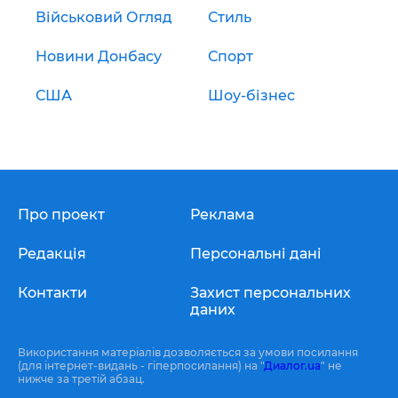
Військовий Огляд
Стиль
Новини Донбасу
Спорт
США
Шоу-бізнес
Про проект
Реклама
Редакція
Персональні дані
Контакти
Захист персональних
даних
Використання матеріалів дозволяється за умови посилання
(для інтернет-видань - гіперпосилання) на "
Диалог.ua
" не
нижче за третій абзац.