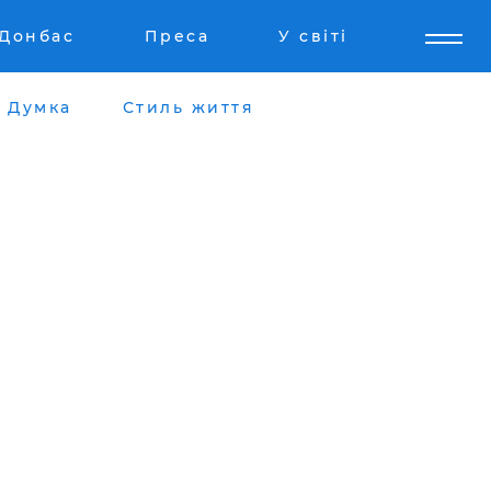
Донбас
Преса
У світі
Думка
Стиль життя