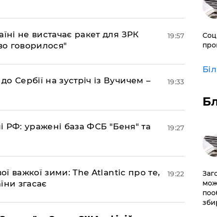
аїні не вистачає ракет для ЗРК
Соц
19:57
во говорилося"
про
Бі
о Сербії на зустріч із Вучичем –
19:33
Б
лі РФ: уражені база ФСБ "Беня" та
19:27
ої важкої зими: The Atlantic про те,
Заг
19:22
їни згасає
мож
поо
зби