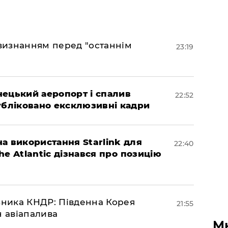
 визнанням перед "останнім
23:19
нецький аеропорт і спалив
22:52
убліковано ексклюзивні кадри
а використання Starlink для
22:40
The Atlantic дізнався про позицію
юзника КНДР: Південна Корея
21:55
н авіапалива
М