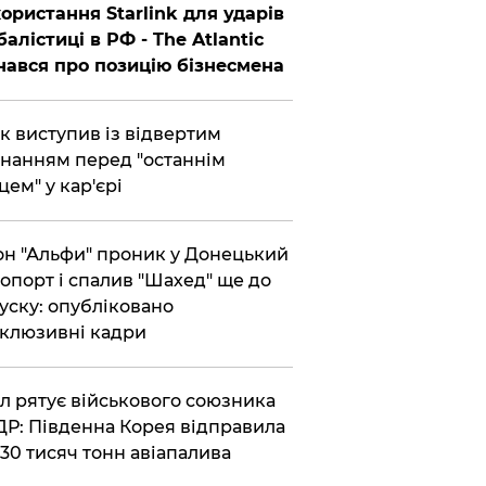
ористання Starlink для ударів
балістиці в РФ - The Atlantic
нався про позицію бізнесмена
ик виступив із відвертим
нанням перед "останнім
цем" у кар'єрі
он "Альфи" проник у Донецький
опорт і спалив "Шахед" ще до
уску: опубліковано
клюзивні кадри
ул рятує військового союзника
Р: Південна Корея відправила
30 тисяч тонн авіапалива