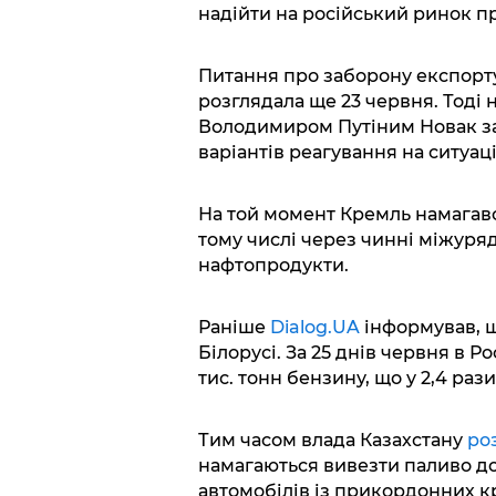
надійти на російський ринок п
Питання про заборону експорту
розглядала ще 23 червня. Тоді 
Володимиром Путіним Новак за
варіантів реагування на ситуац
На той момент Кремль намагавс
тому числі через чинні міжуряд
нафтопродукти.
Раніше
Dialog.UA
інформував, 
Білорусі. За 25 днів червня в Ро
тис. тонн бензину, що у 2,4 раз
Тим часом влада Казахстану
ро
намагаються вивезти паливо до 
автомобілів із прикордонних кр