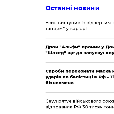
Останні новини
​Усик виступив із відвертим
танцем" у кар'єрі
​Дрон "Альфи" проник у До
"Шахед" ще до запуску: оп
​Спроби переконати Маска н
ударів по балістиці в РФ - 
бізнесмена
​Сеул рятує військового со
відправила РФ 30 тисяч тон