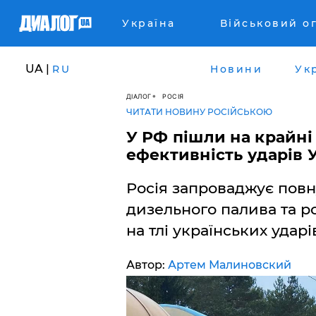
Україна
Військовий о
UA |
RU
Новини
Ук
ДІАЛОГ
РОСІЯ
ЧИТАТИ НОВИНУ РОСІЙСЬКОЮ
​У РФ пішли на крайні
ефективність ударів 
Росія запроваджує повн
дизельного палива та р
на тлі українських удар
Автор:
Артем Малиновский