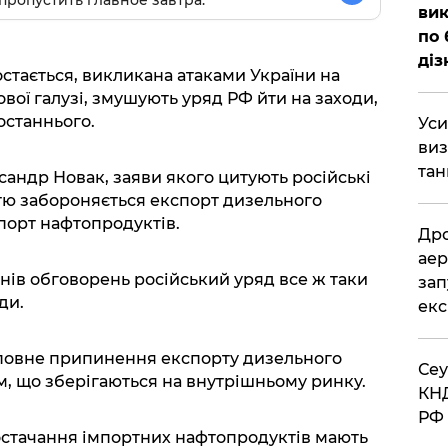
вик
по 
діз
остається, викликана атаками України на
вої галузі, змушують уряд РФ йти на заходи,
останнього.
​Ус
виз
тан
сандр Новак, заяви якого цитують російські
істю забороняється експорт дизельного
порт нафтопродуктів.
​Др
аер
нів обговорень російський уряд все ж таки
зап
ди.
екс
 повне припинення експорту дизельного
​Се
м, що зберігаються на внутрішньому ринку.
КНД
РФ 
остачання імпортних нафтопродуктів мають