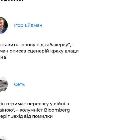
Ігор Ейдман
дставить голову під табакерку”, –
ман описав сценарій краху влади
іна
Сеть
ін отримає перевагу у війні з
аїною", – колумніст Bloomberg
теріг Захід від помилки