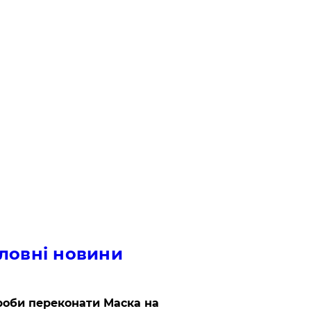
ловні новини
роби переконати Маска на