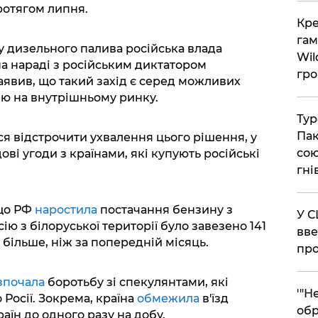
ротягом липня.
​Кр
гам
 дизельного палива російська влада
Wil
на нараді з російським диктатором
гро
явив, що такий захід є серед можливих
ію на внутрішньому ринку.
​Ту
Пак
я відстрочити ухвалення цього рішення, у
сою
ові угоди з країнами, які купують російські
гні
що РФ
наростила
постачання бензину з
​У 
сію з білоруської території було завезено 141
вве
и більше, ніж за попередній місяць.
про
зпочала
боротьбу зі спекулянтами, які
​'"
Росії. Зокрема, країна
обмежила
в'їзд
обр
аїн до одного разу на добу.