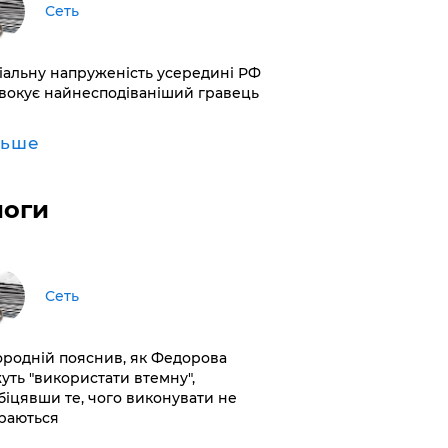
Сеть
іальну напруженість усередині РФ
вокує найнесподіваніший гравець
льше
логи
Сеть
ородній пояснив, як Федорова
уть "використати втемну",
біцявши те, чого виконувати не
раються