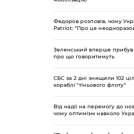
​Федоров розповів, чому Укр
Patriot: "Про це неодноразо
​Зеленський вперше прибув д
про що говоритимуть
​СБС за 2 дні знищили 102 ці
кораблі "тіньового флоту"
​Від надії на перемогу до нов
чому оптимізм навколо Укра