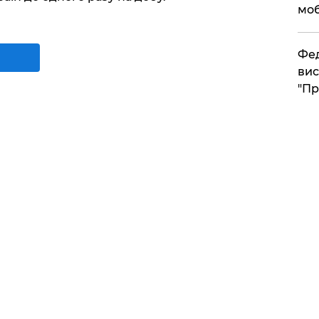
моб
​Фе
вис
"Пр