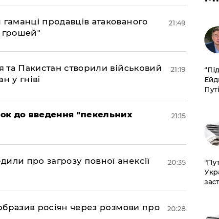
и гаманці продавців атакованого
21:49
є грошей"
ія та Пакистан створили військовий
21:19
​“Пі
н у гніві
Ейд
Пут
рок до введення "пекельних
21:15
дили про загрозу повної анексії
20:35
"Пут
Укр
зас
в образив росіян через розмови про
20:28