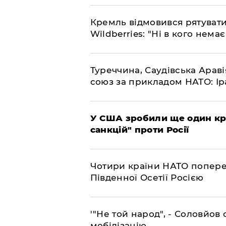
​Кремль відмовився рятуват
Wildberries: "Ні в кого нема
​Туреччина, Саудівська Арав
союз за прикладом НАТО: Іра
​У США зробили ще один к
санкцій" проти Росії
​Чотири країни НАТО попере
Південної Осетії Росією
​'"Не той народ", - Соловйо
мобілізацію