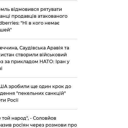
емль відмовився рятувати
анці продавців атакованого
dberries: "Ні в кого немає
шей"
реччина, Саудівська Аравія та
истан створили військовий
з за прикладом НАТО: Іран у
ві
США зробили ще один крок до
дення "пекельних санкцій"
ти Росії
Не той народ", - Соловйов
азив росіян через розмови про