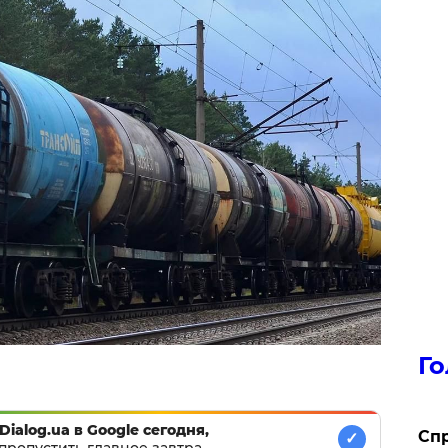
Го
Dialog.ua в Google сегодня,
​Сп
✓
пропустить главное завтра.