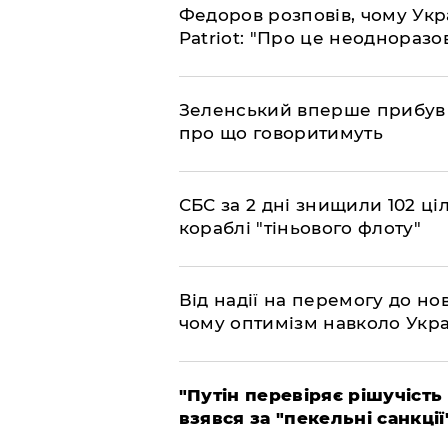
​Федоров розповів, чому Укр
Patriot: "Про це неодноразо
​Зеленський вперше прибув д
про що говоритимуть
​СБС за 2 дні знищили 102 ці
кораблі "тіньового флоту"
​Від надії на перемогу до нов
чому оптимізм навколо Укра
​"Путін перевіряє рішучість
взявся за "пекельні санкції