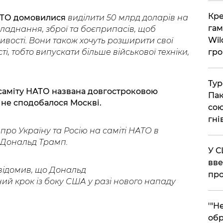
​Кр
НАТО домовилися
виділити 50 млрд доларів на
гам
обладнання, зброї та боєприпасів, щоб
Wil
вості. Вони також хочуть розширити свої
і, тобто випускати більше військової техніки,
гро
​Ту
ї саміту НАТО названа довгостроковою
Пак
 не сподобалося Москві.
сою
гні
про Україну та Росію на саміті НАТО в
Дональд Трамп.
​У 
вве
відомив, що Дональд
про
й крок із боку США у разі нового нападу
​'"
обр