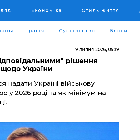
гляд
Економіка
Стиль життя
раїна
расія
Суспільство
Блоги
9 липня 2026, 09:19
відповідальними" рішення
 щодо України
 надати Україні військову
о у 2026 році та як мінімум на
ці.