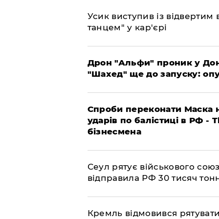
​Усик виступив із відвертим
танцем" у кар'єрі
​Дрон "Альфи" проник у До
"Шахед" ще до запуску: оп
​Спроби переконати Маска н
ударів по балістиці в РФ - 
бізнесмена
​Сеул рятує військового со
відправила РФ 30 тисяч тон
​Кремль відмовився рятуват