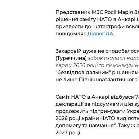
Представник МЗС Росії Марія З
рішення саміту НАТО в Анкарі 
призвести до "катастрофи всього
повідомляє
Діалог.UA
.
Захаровій дуже не сподобалося,
(Туреччина)
зобов'язалася нада
євро у 2026 році та як мінімум н
"безвідповідальним" рішенням,
не лише Північноатлантичного ал
Саміт НАТО в Анкарі відбувся 7
декларації за підсумками цієї з
продовжить підтримувати Україн
2026 році країни НАТО виділять
допомогу та навчання". Таку ж 
2027 році.