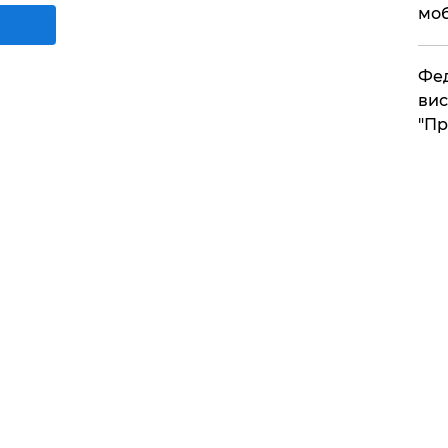
моб
​Фе
вис
"Пр