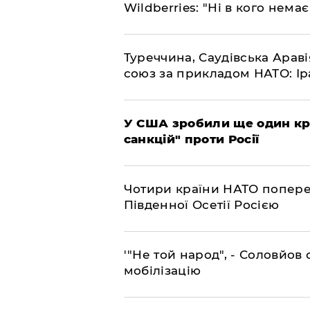
Wildberries: "Ні в кого нема
​Туреччина, Саудівська Арав
союз за прикладом НАТО: Іра
​У США зробили ще один к
санкцій" проти Росії
​Чотири країни НАТО попере
Південної Осетії Росією
​'"Не той народ", - Соловйо
мобілізацію