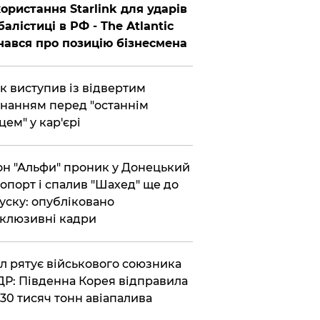
ористання Starlink для ударів
балістиці в РФ - The Atlantic
нався про позицію бізнесмена
ик виступив із відвертим
нанням перед "останнім
цем" у кар'єрі
он "Альфи" проник у Донецький
опорт і спалив "Шахед" ще до
уску: опубліковано
клюзивні кадри
ул рятує військового союзника
Р: Південна Корея відправила
30 тисяч тонн авіапалива