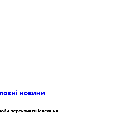
ловні новини
роби переконати Маска на