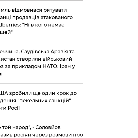
емль відмовився рятувати
анці продавців атакованого
dberries: "Ні в кого немає
шей"
реччина, Саудівська Аравія та
истан створили військовий
з за прикладом НАТО: Іран у
ві
США зробили ще один крок до
дення "пекельних санкцій"
ти Росії
Не той народ", - Соловйов
азив росіян через розмови про