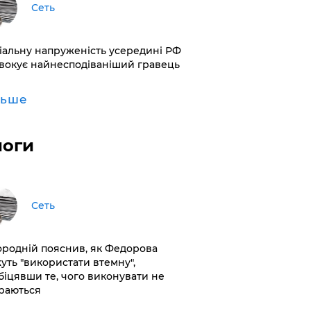
Сеть
іальну напруженість усередині РФ
вокує найнесподіваніший гравець
льше
логи
Сеть
ородній пояснив, як Федорова
уть "використати втемну",
біцявши те, чого виконувати не
раються