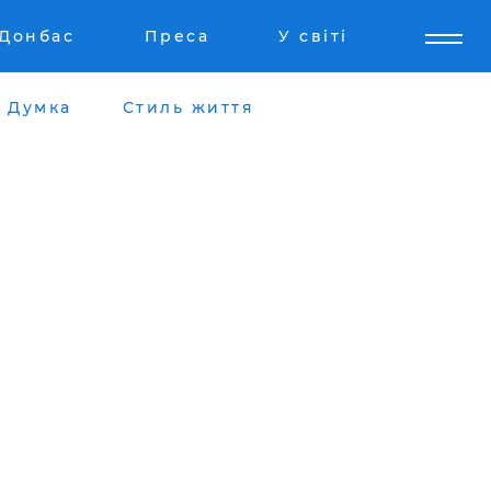
Донбас
Преса
У світі
Думка
Стиль життя