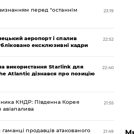
 визнанням перед "останнім
23:19
нецький аеропорт і спалив
22:52
убліковано ексклюзивні кадри
а використання Starlink для
22:40
The Atlantic дізнався про позицію
юзника КНДР: Південна Корея
21:55
н авіапалива
и гаманці продавців атакованого
М
21:49