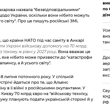
вик
по 
ахарова назвала "безвідповідальними"
діз
щодо України, оскільки вони нібито можуть
 світу". Про це пишуть російські ЗМІ,
​Ус
виз
 що країни НАТО під час саміту в Анкарі
тан
ти Україні військову допомогу на 70 млрд
а такому ж рівні у 2027 році
. Вона вважає це
 яке нібито може призвести до "катастрофи
​Др
ьянсу, а й усього світу".
аер
зап
екс
-8 липня поточного року. У спільній
устрічі йдеться про те, що Альянс
у в її війні з російськими окупантами. У
​Се
 Києву 70 млрд євро на "військову техніку,
КНД
суму планують подати українській стороні й у
РФ 