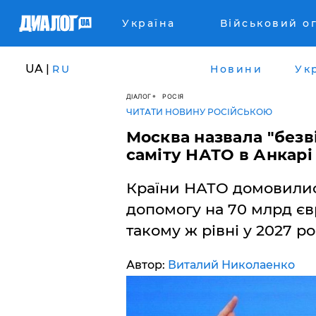
Україна
Військовий о
UA |
RU
Новини
Ук
ДІАЛОГ
РОСІЯ
ЧИТАТИ НОВИНУ РОСІЙСЬКОЮ
Москва назвала "без
саміту НАТО в Анкарі
Країни НАТО домовилися
допомогу на 70 млрд євр
такому ж рівні у 2027 ро
Автор:
Виталий Николаенко