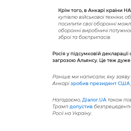
Крім того, в Анкарі країни 
купівлю військової техніки, 
посилити свої оборонні можли
оборонні виробничі потужност
зброї та боєприпасів.
Росія у підсумковій деклараці
загрозою Альянсу. Це теж дуже
Раніше ми написали, яку заяву 
Анкарі
зробив президент США
Нагадаємо,
Діалог.UA
також по
Трамп
допустив
безпрецедентни
Росії на Україну.