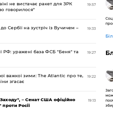
аїні не вистачає ракет для ЗРК
19:57
во говорилося"
Соц
про
о Сербії на зустріч із Вучичем –
19:33
Бі
лі РФ: уражені база ФСБ "Беня" та
Б
19:27
ої важкої зими: The Atlantic про те,
19:22
їни згасає
Заг
мож
 Заходу", – Сенат США офіційно
19:13
поо
" проти Росії
зби