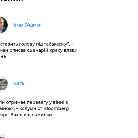
Ігор Ейдман
дставить голову під табакерку”, –
ман описав сценарій краху влади
іна
Сеть
ін отримає перевагу у війні з
аїною", – колумніст Bloomberg
теріг Захід від помилки