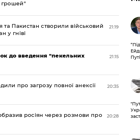
є грошей"
ія та Пакистан створили військовий
21:19
н у гніві
​“Пі
Ейд
рок до введення "пекельних
21:15
Пут
дили про загрозу повної анексії
20:35
"Пут
Укр
в образив росіян через розмови про
20:28
зас