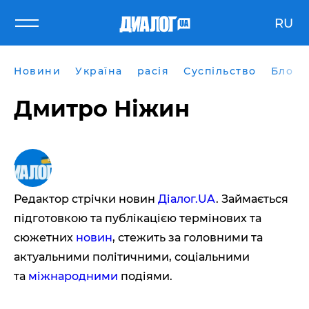
RU
Новини
Україна
расія
Суспільство
Блоги
Дмитро Ніжин
Редактор стрічки новин
Діалог.UA
. Займається
підготовкою та публікацією термінових та
сюжетних
новин
, стежить за головними та
актуальними політичними, соціальними
та
міжнародними
подіями.