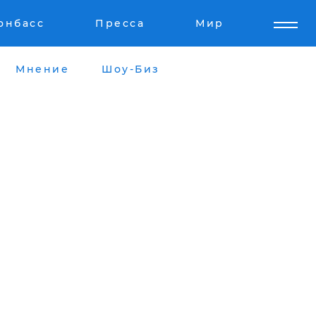
онбасс
Пресса
Мир
Мнение
Шоу-Биз