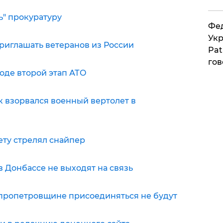
ь" прокуратуру
Фед
Укр
приглашать ветеранов из России
Pat
гов
оде второй этап АТО
к взорвался военный вертолет в
ету стрелял снайпер
 Донбассе не выходят на связь
епропетровщине присоединяться не будут