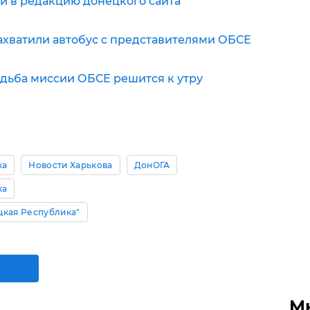
и в редакцию донецкого сайта
хватили автобус с представителями ОБСЕ
удьба миссии ОБСЕ решится к утру
ка
Новости Харькова
ДонОГА
ка
цкая Республика"
М