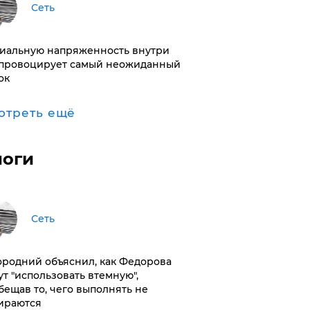
Сеть
иальную напряженность внутри
провоцирует самый неожиданный
ок
отреть ещё
логи
Сеть
ородний объяснил, как Федорова
ут "использовать втемную",
бещав то, чего выполнять не
ираются