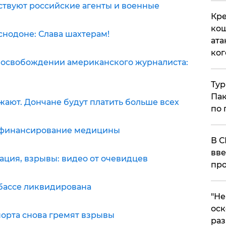
ствуют российские агенты и военные
Кре
кош
аснодоне: Слава шахтерам!
ата
ког
б освобождении американского журналиста:
Тур
Пак
ожают. Дончане будут платить больше всех
по 
 финансирование медицины
В С
вве
иация, взрывы: видео от очевидцев
про
бассе ликвидирована
​"Н
оск
порта снова гремят взрывы
раз