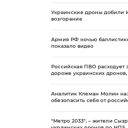
Украинские дроны добили И
возгорание
Армия РФ ночью баллистико
показало видео
Российская ПВО расходует з
дороже украинских дронов, –
Аналитик Клеман Молин наз
обезопасить себя от россий
"Метро 2033", – жители Сыз
украинских дронов по НПЗ