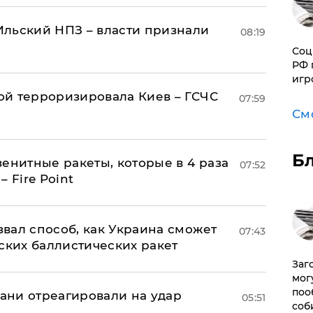
льский НПЗ – власти признали
08:19
Соц
РФ 
игр
й терроризировала Киев – ГСЧС
07:59
См
Б
енитные ракеты, которые в 4 раза
07:52
 Fire Point
вал способ, как Украина сможет
07:43
ских баллистических ракет
Заг
мог
поо
рани отреагировали на удар
05:51
соб