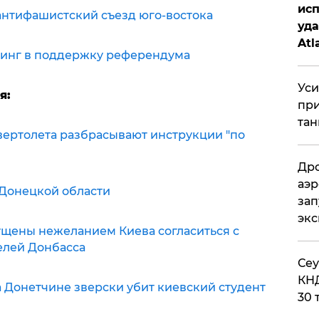
исп
антифашистский съезд юго-востока
уда
Atl
тинг в поддержку референдума
би
Уси
я:
при
тан
 вертолета разбрасывают инструкции "по
Дро
аэр
 Донецкой области
зап
эк
щены нежеланием Киева согласиться с
лей Донбасса
​Се
КНД
а Донетчине зверски убит киевский студент
30 