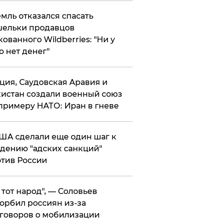
мль отказался спасать
ельки продавцов
кованного Wildberries: "Ни у
о нет денег"
ция, Саудовская Аравия и
истан создали военный союз
примеру НАТО: Иран в гневе
ША сделали еще один шаг к
дению "адских санкций"
тив России
е тот народ", — Соловьев
орбил россиян из-за
говоров о мобилизации