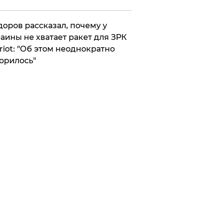
оров рассказал, почему у
аины не хватает ракет для ЗРК
riot: "Об этом неоднократно
орилось"