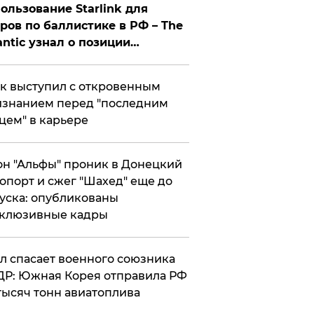
ользование Starlink для
ров по баллистике в РФ – The
antic узнал о позиции
знесмена
к выступил с откровенным
знанием перед "последним
цем" в карьере
н "Альфы" проник в Донецкий
опорт и сжег "Шахед" еще до
уска: опубликованы
склюзивные кадры
ул спасает военного союзника
Р: Южная Корея отправила РФ
тысяч тонн авиатоплива