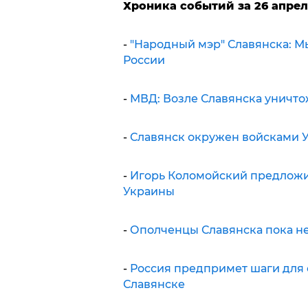
Хроника событий за 26 апрел
-
"Народный мэр" Славянска: М
России
-
МВД: Возле Славянска уничто
-
Славянск окружен войсками У
-
Игорь Коломойский предложил
Украины
-
Ополченцы Славянска пока н
-
Россия предпримет шаги для
Славянске