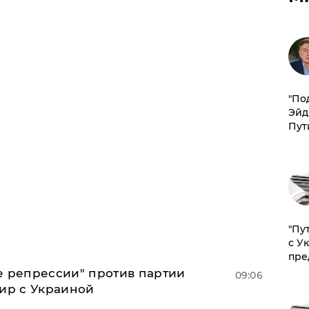
​"По
Эйд
Пут
"Пу
с У
пре
е репрессии" против партии
09:06
мир с Украиной