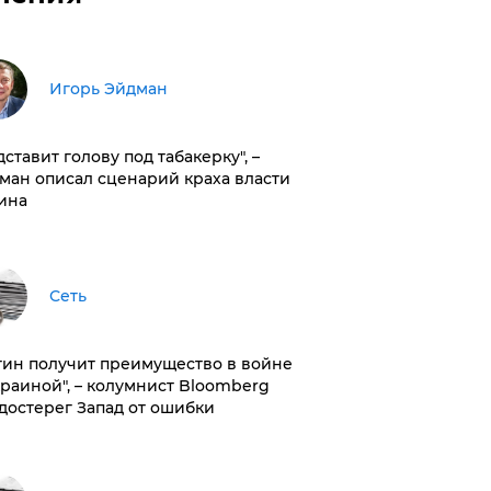
Игорь Эйдман
дставит голову под табакерку", –
ман описал сценарий краха власти
ина
Сеть
тин получит преимущество в войне
краиной", – колумнист Bloomberg
достерег Запад от ошибки