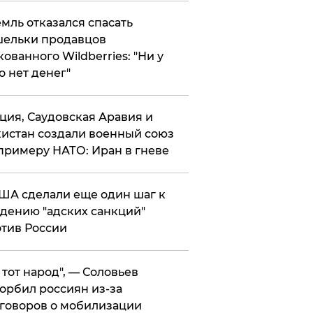
мль отказался спасать
ельки продавцов
кованного Wildberries: "Ни у
о нет денег"
ция, Саудовская Аравия и
истан создали военный союз
примеру НАТО: Иран в гневе
ША сделали еще один шаг к
дению "адских санкций"
тив России
е тот народ", — Соловьев
орбил россиян из-за
говоров о мобилизации