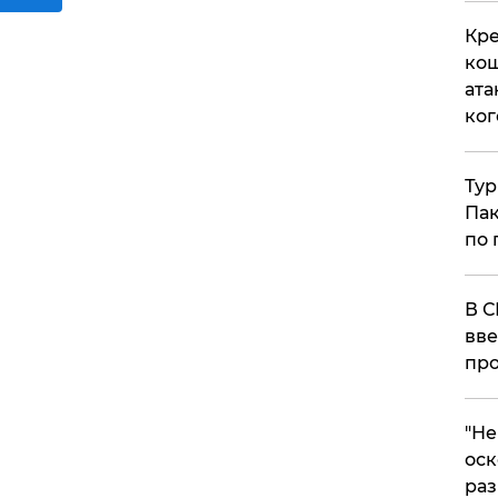
Кре
кош
ата
ког
Тур
Пак
по 
В С
вве
про
​"Н
оск
раз