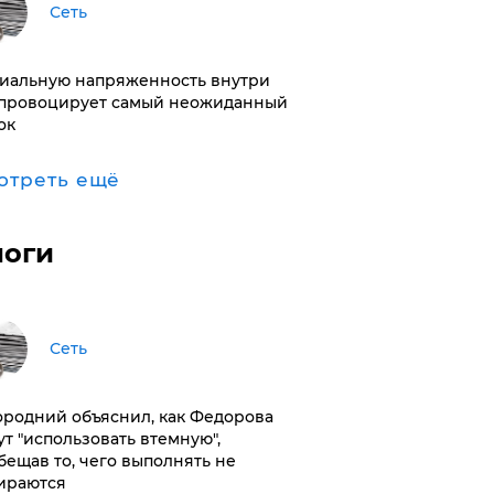
Сеть
иальную напряженность внутри
провоцирует самый неожиданный
ок
отреть ещё
логи
Сеть
ородний объяснил, как Федорова
ут "использовать втемную",
бещав то, чего выполнять не
ираются