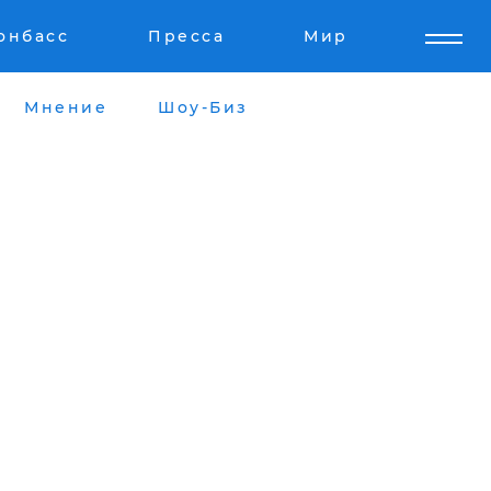
онбасс
Пресса
Мир
Мнение
Шоу-Биз