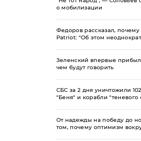
​"Не тот народ", — Соловьев
о мобилизации
Федоров рассказал, почему 
Patriot: "Об этом неоднокра
Зеленский впервые прибыл 
чем будут говорить
СБС за 2 дня уничтожили 10
"Беня" и корабли "теневого 
От надежды на победу до но
том, почему оптимизм вокру