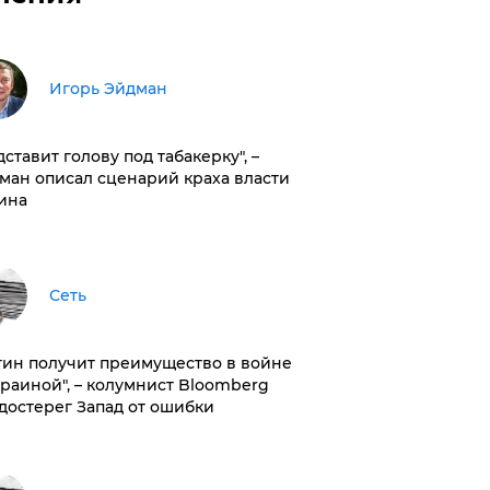
Игорь Эйдман
дставит голову под табакерку", –
ман описал сценарий краха власти
ина
Сеть
тин получит преимущество в войне
краиной", – колумнист Bloomberg
достерег Запад от ошибки