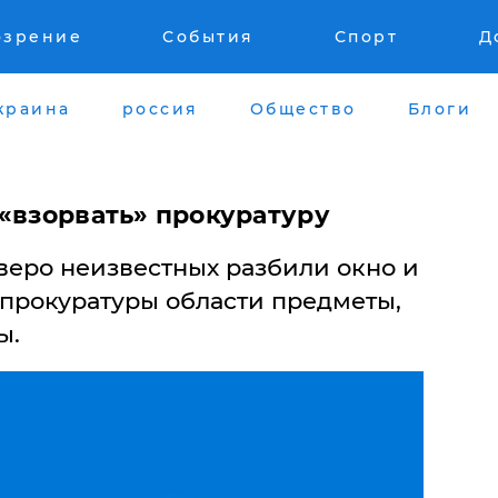
озрение
События
Спорт
Д
краина
россия
Общество
Блоги
 «взорвать» прокуратуру
тверо неизвестных разбили окно и
 прокуратуры области предметы,
ы.