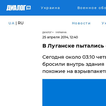
Украина
Военное об
| RU
UA
Новости
У
ДИАЛОГ
УКРАИНА
25 апреля 2014, 12:40
​В Луганске пытались
Сегодня около 03:10 че
бросили внутрь здания
похожие на взрывпакет