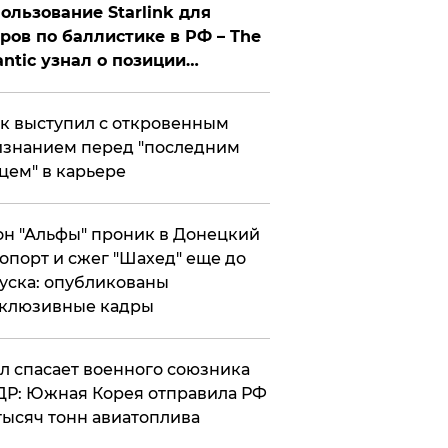
ользование Starlink для
ров по баллистике в РФ – The
antic узнал о позиции
знесмена
к выступил с откровенным
знанием перед "последним
цем" в карьере
н "Альфы" проник в Донецкий
опорт и сжег "Шахед" еще до
уска: опубликованы
склюзивные кадры
ул спасает военного союзника
Р: Южная Корея отправила РФ
тысяч тонн авиатоплива