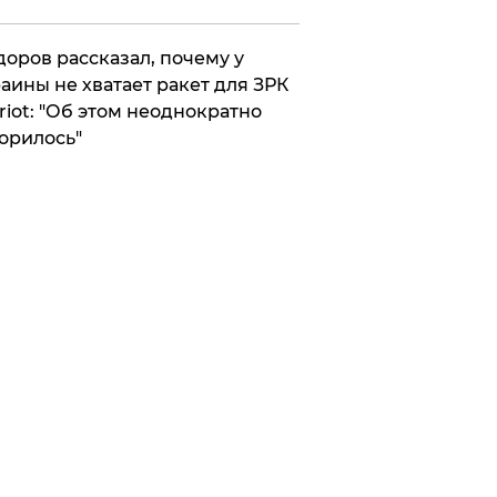
оров рассказал, почему у
аины не хватает ракет для ЗРК
riot: "Об этом неоднократно
орилось"