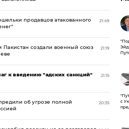
кошельки продавцов атакованного
21:49
енег"
​"По
 и Пакистан создали военный союз
Эйд
21:19
Пут
неве
аг к введению "адских санкций"
21:15
"Пу
с У
предили об угрозе полной
20:35
пре
оссией