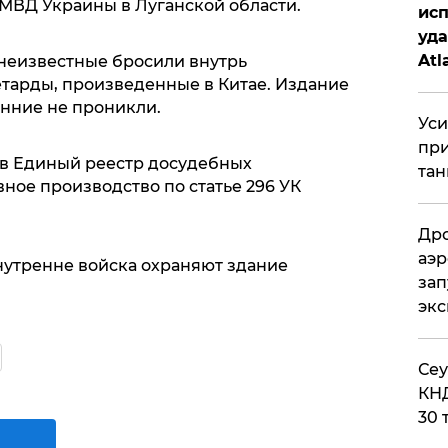
МВД Украины в Луганской области.
исп
уда
Atl
неизвестные бросили внутрь
тарды, произведенные в Китае. Издание
би
онние не проникли.
Уси
при
 в Единый реестр досудебных
тан
ное производство по статье 296 УК
Дро
аэр
внутренне войска охраняют здание
зап
эк
​Се
КНД
30 