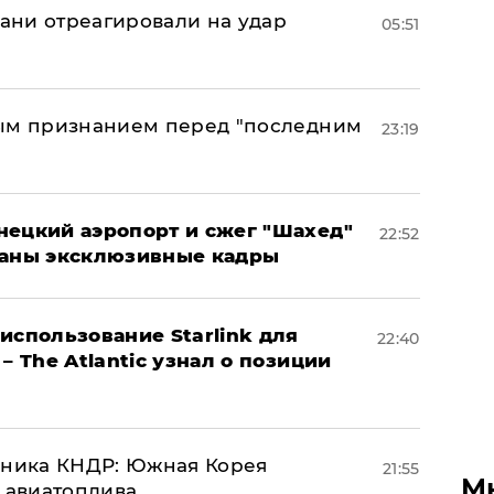
рани отреагировали на удар
05:51
ным признанием перед "последним
23:19
нецкий аэропорт и сжег "Шахед"
22:52
ваны эксклюзивные кадры
использование Starlink для
22:40
– The Atlantic узнал о позиции
юзника КНДР: Южная Корея
21:55
М
н авиатоплива