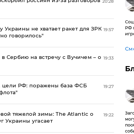
 оскорбил россиян из-за разговоров
20:28
Соц
РФ 
у Украины не хватает ракет для ЗРК
19:57
игр
тно говорилось"
См
в Сербию на встречу с Вучичем – о
19:33
Б
2 цели РФ: поражены база ФСБ
19:27
флота"
Заг
вой тяжелой зимы: The Atlantic о
19:22
мог
г Украины угасает
поо
соб