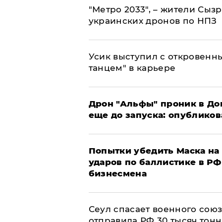
"Метро 2033", – жители Сыз
украинских дронов по НПЗ
Усик выступил с откровен
танцем" в карьере
Дрон "Альфы" проник в До
еще до запуска: опублико
Попытки убедить Маска на 
ударов по баллистике в РФ 
бизнесмена
​Сеул спасает военного со
отправила РФ 30 тысяч тон