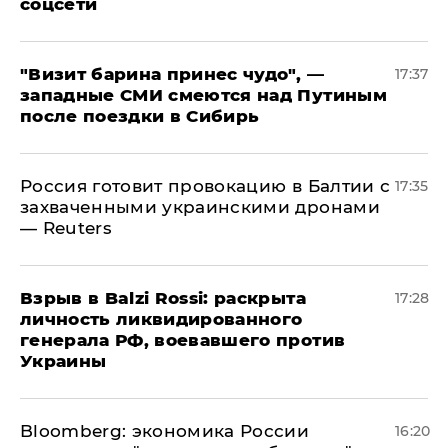
соцсети
"Визит барина принес чудо", —
17:37
западные СМИ смеются над Путиным
после поездки в Сибирь
​Россия готовит провокацию в Балтии с
17:35
захваченными украинскими дронами
— Reuters
​Взрыв в Balzi Rossi: раскрыта
17:28
личность ликвидированного
генерала РФ, воевавшего против
Украины
Bloomberg: экономика России
16:20