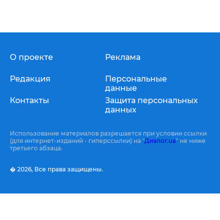
О проекте
Реклама
Редакция
Персональные
данные
Контакты
Защита персональных
данных
Использование материалов разрешается при условии ссылки
(для интернет-изданий - гиперссылки) на "
Диалог.ua
" не ниже
третьего абзаца.
� 2026,
Все права защищены.