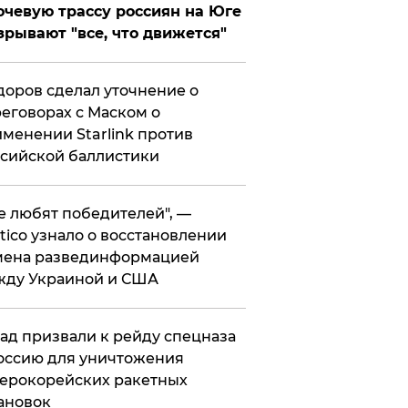
чевую трассу россиян на Юге
зрывают "все, что движется"
оров сделал уточнение о
еговорах с Маском о
менении Starlink против
сийской баллистики
се любят победителей", —
itico узнало о восстановлении
мена развединформацией
жду Украиной и США
ад призвали к рейду спецназа
оссию для уничтожения
ерокорейских ракетных
ановок