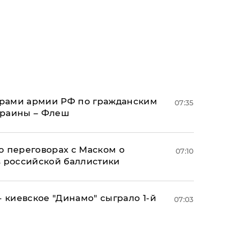
рами армии РФ по гражданским
07:35
краины – Флеш
о переговорах с Маском о
07:10
в российской баллистики
- киевское "Динамо" сыграло 1-й
07:03