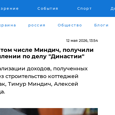
озрение
События
Спорт
Д
краина
россия
Общество
Блоги
12 мая 2026, 13:54
в том числе Миндич, получили
плении по делу "Династии"
гализации доходов, полученных
з строительство коттеджей
к, Тимур Миндич, Алексей
а.