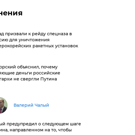
нения
ад призвали к рейду спецназа в
сию для уничтожения
ерокорейских ракетных установок
орский объяснил, почему
яющие деньги российские
гархи не свергли Путина
Валерий Чалый
ый предупредил о следующем шаге
ина, направленном на то, чтобы