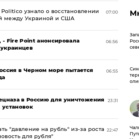
 Politico узнало о восстановлении
М
07:00
й между Украиной и США
Зап
 - Fire Point анонсировала
Рос
06:56
сев
 украинцев
Сик
оссия в Черном море пытается
06:55
тер
да
оли
пецназа в Россию для уничтожения
23:31
 установок
Чал
ь "давление на рубль" из-за роста
22:47
Пут
новость для рубля"