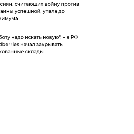
сиян, считающих войну против
аины успешной, упала до
нимума
боту надо искать новую", – в РФ
dberries начал закрывать
кованные склады