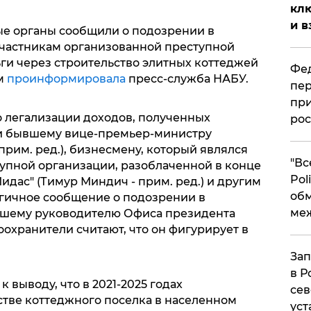
клю
и в
е органы сообщили о подозрении в
частникам организованной преступной
ги через строительство элитных коттеджей
Фед
ом
проинформировала
пресс-служба НАБУ.
пер
при
 легализации доходов, полученных
рос
и бывшему вице-премьер-министру
рим. ред.), бизнесмену, который являлся
​"В
упной организации, разоблаченной в конце
Pol
идас" (Тимур Миндич - прим. ред.) и другим
об
огичное сообщение о подозрении в
ме
шему руководителю Офиса президента
охранители считают, что он фигурирует в
Зап
в Р
 выводу, что в 2021-2025 годах
сев
тве коттеджного поселка в населенном
уст