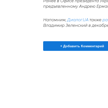
Ранее в Офисе президента Ук
предъявленному Андрею Ермак
Напомним,
Диалог.UA
также
ра
Владимир Зеленский в декабре 
+ Добавить Комментарий