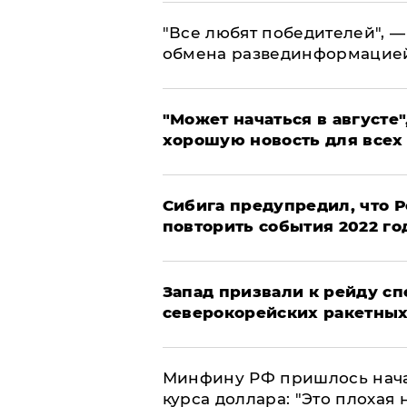
​"Все любят победителей", —
обмена развединформацие
"Может начаться в августе",
хорошую новость для всех
Сибига предупредил, что Р
повторить события 2022 го
Запад призвали к рейду с
северокорейских ракетных
Минфину РФ пришлось начат
курса доллара: "Это плохая 