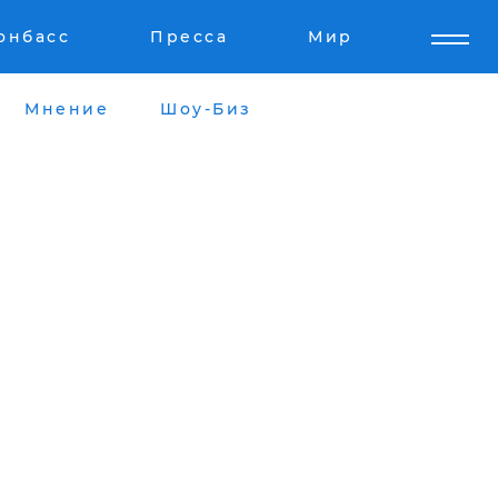
онбасс
Пресса
Мир
Мнение
Шоу-Биз