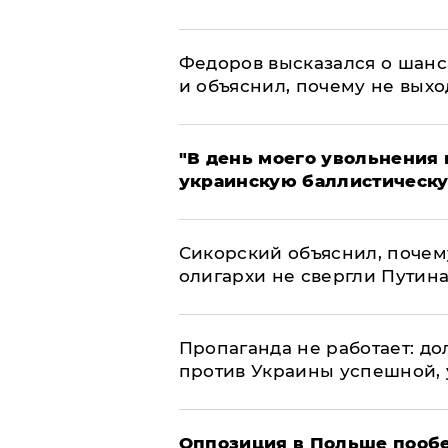
Федоров высказался о шанс
и объяснил, почему не выхо
​"В день моего увольнени
украинскую баллистическу
Сикорский объяснил, поче
олигархи не свергли Путин
​Пропаганда не работает: д
против Украины успешной,
Оппозиция в Польше пообе