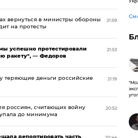
Укр
См
ах вернуться в министры обороны
21:59
дит на протесты
Б
я мы успешно протестировали
21:53
ю ракету", — Федоров
му теряющие деньги российские
21:19
​"М
а
эксп
уго
оля россиян, считающих войну
20:52
 упала до минимума
щала депортировать часть
20:44