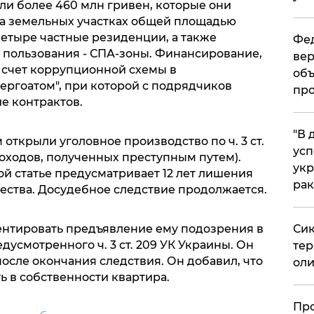
ли более 460 млн гривен, которые они
а земельных участках общей площадью
четыре частные резиденции, а также
Фед
пользования - СПА-зоны. Финансирование,
вер
а счет коррупционной схемы в
объ
ергоатом", при которой с подрядчиков
про
е контрактов.
​"В
открыли уголовное производство по ч. 3 ст.
усп
оходов, полученных преступным путем).
укр
й статье предусматривает 12 лет лишения
рак
ства. Досудебное следствие продолжается.
Сик
ентировать предъявление ему подозрения в
усмотренного ч. 3 ст. 209 УК Украины. Он
тер
после окончания следствия. Он добавил, что
оли
ть в собственности квартира.
​Пр