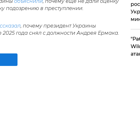
раины
объяснили
, почему еще не дали оценку
рос
у подозрению в преступлении.
Укр
ми
ссказал
, почему президент Украины
2025 года снял с должности Андрея Ермака.
"Ра
Wil
ата