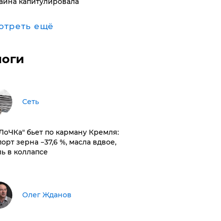
аина капитулировала
отреть ещё
логи
Сеть
оЛоЧКа" бьет по карману Кремля:
орт зерна −37,6 %, масла вдвое,
ль в коллапсе
Олег Жданов