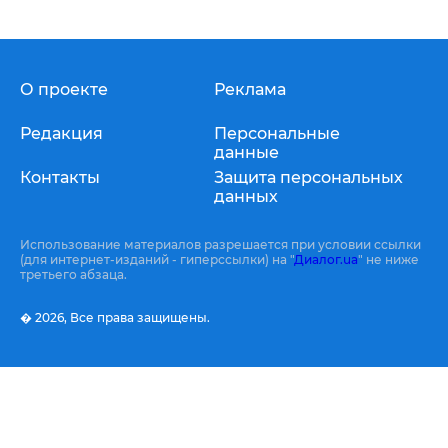
О проекте
Реклама
Редакция
Персональные
данные
Контакты
Защита персональных
данных
Использование материалов разрешается при условии ссылки
(для интернет-изданий - гиперссылки) на "
Диалог.ua
" не ниже
третьего абзаца.
� 2026,
Все права защищены.