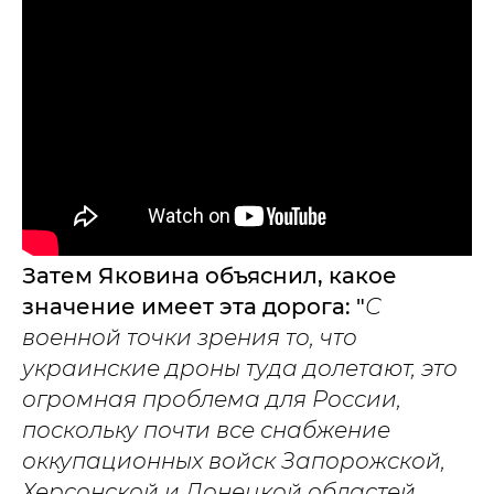
Затем Яковина объяснил, какое
значение имеет эта дорога: "
С
военной точки зрения то, что
украинские дроны туда долетают, это
огромная проблема для России,
поскольку почти все снабжение
оккупационных войск Запорожской,
Херсонской и Донецкой областей