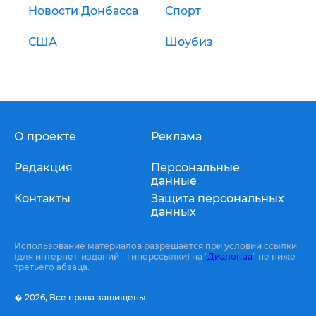
Новости Донбасса
Спорт
США
Шоубиз
О проекте
Реклама
Редакция
Персональные
данные
Контакты
Защита персональных
данных
Использование материалов разрешается при условии ссылки
(для интернет-изданий - гиперссылки) на "
Диалог.ua
" не ниже
третьего абзаца.
� 2026,
Все права защищены.