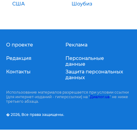
США
Шоубиз
О проекте
Реклама
Редакция
Персональные
данные
Контакты
Защита персональных
данных
Использование материалов разрешается при условии ссылки
(для интернет-изданий - гиперссылки) на "
Диалог.ua
" не ниже
третьего абзаца.
� 2026,
Все права защищены.