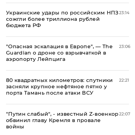
Украинские удары по российским НПЗ
23:14
сожгли более триллиона рублей
бюджета РФ
"Опасная эскалация в Европе", — The
23:06
Guardian о дроне со взрывчаткой в
аэропорту Лейпцига
80 квадратных километров: спутники
22:21
засняли крупное нефтяное пятно у
порта Тамань после атаки ВСУ
​"Путин слабый", - известный Z-военкор
22:07
обвинил главу Кремля в провале
войны