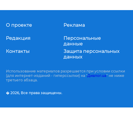
О проекте
Реклама
Редакция
Персональные
данные
Контакты
Защита персональных
данных
Использование материалов разрешается при условии ссылки
(для интернет-изданий - гиперссылки) на "
Диалог.ua
" не ниже
третьего абзаца.
� 2026,
Все права защищены.