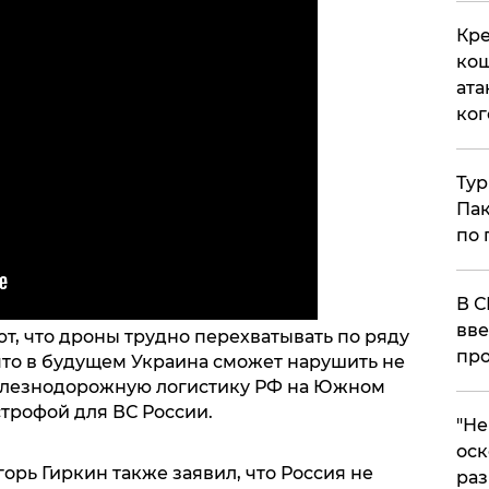
Кре
кош
ата
ког
Тур
Пак
по 
В С
вве
т, что дроны трудно перехватывать по ряду
про
что в будущем Украина сможет нарушить не
железнодорожную логистику РФ на Южном
строфой для ВС России.
​"Н
оск
рь Гиркин также заявил, что Россия не
раз