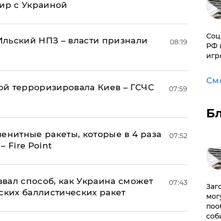
мир с Украиной
Соц
льский НПЗ – власти признали
08:19
РФ 
игр
См
й терроризировала Киев – ГСЧС
07:59
Б
енитные ракеты, которые в 4 раза
07:52
 Fire Point
вал способ, как Украина сможет
07:43
Заг
ских баллистических ракет
мог
поо
соб