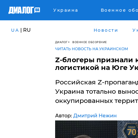
Украина
Военное об
| RU
UA
Новости
У
ДИАЛОГ
ВОЕННОЕ ОБОЗРЕНИЕ
ЧИТАТЬ НОВОСТЬ НА УКРАИНСКОМ
Z-блогеры признали 
логистикой на Юге У
Российская Z-пропаганд
Украина тотально вынос
оккупированных террит
Автор:
Дмитрий Нежин