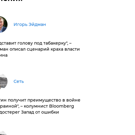
Игорь Эйдман
дставит голову под табакерку", –
ман описал сценарий краха власти
ина
Сеть
тин получит преимущество в войне
краиной", – колумнист Bloomberg
достерег Запад от ошибки