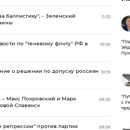
за баллистику", - Зеленский
11:33
раины
​"По
ости по "теневому флоту" РФ в
10:59
Эйд
Пут
ение о решении по допуску россиян
10:19
"Пу
, – Макс Покровский и Марк
09:29
с У
овой Славянск
пре
е репрессии" против партии
09:06