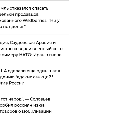
мль отказался спасать
ельки продавцов
кованного Wildberries: "Ни у
о нет денег"
ция, Саудовская Аравия и
истан создали военный союз
примеру НАТО: Иран в гневе
ША сделали еще один шаг к
дению "адских санкций"
тив России
е тот народ", — Соловьев
орбил россиян из-за
говоров о мобилизации