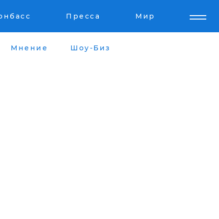
онбасс
Пресса
Мир
Мнение
Шоу-Биз