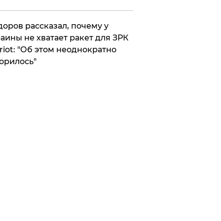
оров рассказал, почему у
аины не хватает ракет для ЗРК
riot: "Об этом неоднократно
орилось"