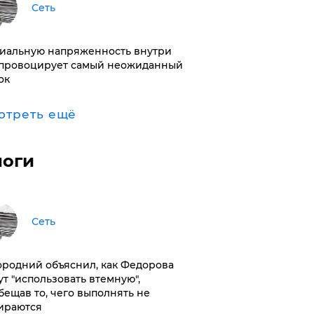
Сеть
иальную напряженность внутри
провоцирует самый неожиданный
ок
отреть ещё
логи
Сеть
ородний объяснил, как Федорова
ут "использовать втемную",
бещав то, чего выполнять не
ираются