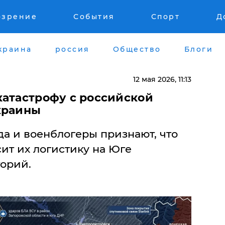
озрение
События
Спорт
Д
краина
россия
Общество
Блоги
12 мая 2026, 11:13
катастрофу с российской
краины
а и военблогеры признают, что
ит их логистику на Юге
орий.