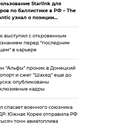
ользование Starlink для
ров по баллистике в РФ – The
antic узнал о позиции
знесмена
к выступил с откровенным
знанием перед "последним
цем" в карьере
н "Альфы" проник в Донецкий
опорт и сжег "Шахед" еще до
уска: опубликованы
склюзивные кадры
ул спасает военного союзника
Р: Южная Корея отправила РФ
тысяч тонн авиатоплива