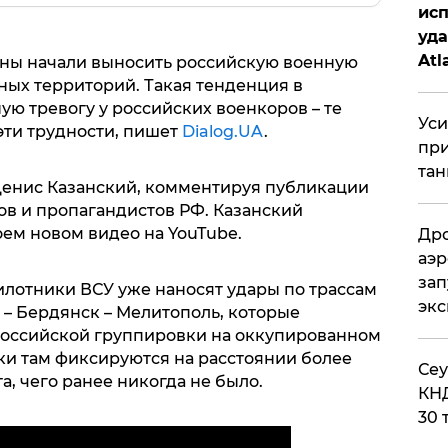
исп
уда
Atl
ны начали выносить российскую военную
би
ных территорий. Такая тенденция в
ю тревогу у российских военкоров – те
Уси
эти трудности, пишет
Dialog.UA
.
при
тан
Денис Казанский, комментируя публикации
ов и пропагандистов РФ. Казанский
ем новом видео на YouTube.
Дро
аэр
зап
илотники ВСУ уже наносят удары по трассам
эк
 – Бердянск – Мелитополь, которые
российской группировки на оккупированном
ки там фиксируются на расстоянии более
​Се
а, чего ранее никогда не было.
КНД
30 