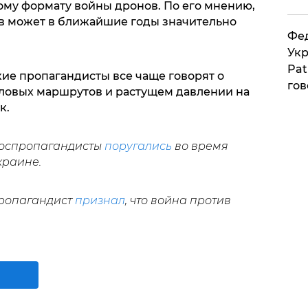
ому формату войны дронов. По его мнению,
в может в ближайшие годы значительно
Фед
Укр
Pat
кие пропагандисты все чаще говорят о
гов
ловых маршрутов и растущем давлении на
к.
роспропагандисты
поругались
во время
краине.
пропагандист
признал
, что война против