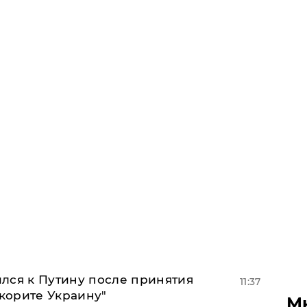
лся к Путину после принятия
11:37
окорите Украину"
М