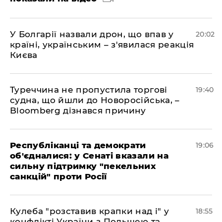
У Болгарії назвали дрон, що впав у
20:02
країні, українським – з'явилася реакція
Києва
Туреччина не пропустила торгові
19:40
судна, що йшли до Новоросійська, –
Bloomberg дізнався причину
Республіканці та демократи
19:06
об'єдналися: у Сенаті вказали на
сильну підтримку "пекельних
санкцій" проти Росії
Кулеба "розставив крапки над і" у
18:55
конфлікті України з Польщею та