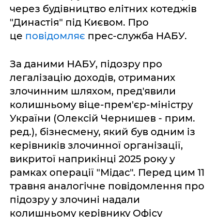
через будівництво елітних котеджів
"Династія" під Києвом. Про
це
повідомляє
прес-служба НАБУ.
За даними НАБУ, підозру про
легалізацію доходів, отриманих
злочинним шляхом, пред'явили
колишньому віце-прем'єр-міністру
України (Олексій Чернишев - прим.
ред.), бізнесмену, який був одним із
керівників злочинної організації,
викритої наприкінці 2025 року у
рамках операції "Мідас". Перед цим 11
травня аналогічне повідомлення про
підозру у злочині надали
колишньому керівнику Офісу