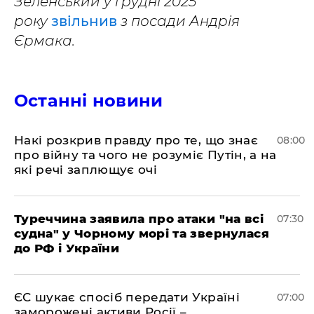
Зеленський у грудні 2025
року
звільнив
з посади Андрія
Єрмака.
Останні новини
Накі розкрив правду про те, що знає
08:00
про війну та чого не розуміє Путін, а на
які речі заплющує очі
Туреччина заявила про атаки "на всі
07:30
судна" у Чорному морі та звернулася
до РФ і України
ЄС шукає спосіб передати Україні
07:00
заморожені активи Росії –