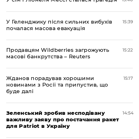
У Геленджику після сильних вибухів
15:39
почалася масова евакуація
Продавцям Wildberries загрожують
15:22
масові банкрутства – Reuters
Жданов порадував хорошими
15:17
новинами з Росії та припустив, що
буде далі
Зеленський зробив несподівану
14:54
важливу заяву про постачання ракет
для Patriot в Україну