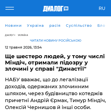
RU
Новини
Україна
расія
Суспільство
Блоги
ДІАЛОГ
УКРАЇНА
ЧИТАТИ НОВИНУ РОСІЙСЬКОЮ
12 травня 2026, 13:54
Ще шестеро людей, у тому числі
Міндіч, отримали підозру у
злочині у справі "Династії"
НАБУ вважає, що до легалізації
доходів, одержаних злочинним
шляхом, через будівництво котеджів
причетні Андрій Єрмак, Тимур Міндіч,
Олексій Чернишов й інші особи.