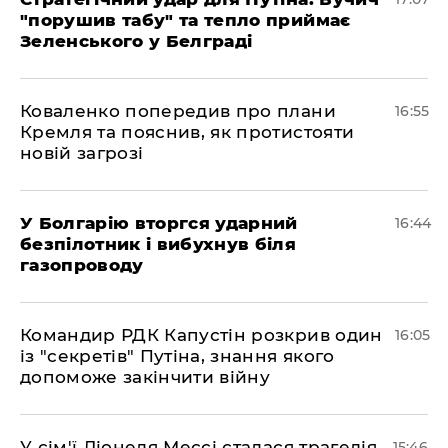
"порушив табу" та тепло приймає
Зеленського у Белграді
Коваленко попередив про плани
16:55
Кремля та пояснив, як протистояти
новій загрозі
У Болгарію вторгся ударний
16:44
безпілотник і вибухнув біля
газопроводу
Командир РДК Капустін розкрив один
16:05
із "секретів" Путіна, знання якого
допоможе закінчити війну
У сім'ї Ліонеля Мессі сталася трагедія
15:46