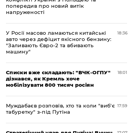
попередив про новий витік
напруженості
У Росії масово ламаються китайські
18:36
авто через дефіцит якісного бензину:
"Заливають Євро-2 та вбивають
машину"
Списки вже складають: "ВЧК-ОГПУ"
18:01
дізнався, як Кремль хоче
мобілізувати 800 тисяч росіян
Муждабаєв розповів, хто та коли "виб'є
17:59
табуретку" з-під Путіна
Стратегічний удар для Путіна: Вучич
17:07