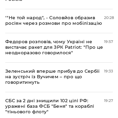
​'"Не той народ", - Соловйов образив
20:28
росіян через розмови про мобілізацію
​Федоров розповів, чому Україні не
19:57
вистачає ракет для ЗРК Patriot: "Про це
неодноразово говорилося"
​Зеленський вперше прибув до Сербії
19:33
на зустріч із Вучичем – про що
говоритимуть
​СБС за 2 дні знищили 102 цілі РФ:
19:27
уражені база ФСБ "Беня" та кораблі
"тіньового флоту"