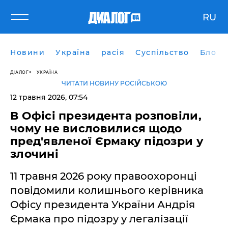
RU
Новини
Україна
расія
Суспільство
Блоги
ДІАЛОГ
УКРАЇНА
ЧИТАТИ НОВИНУ РОСІЙСЬКОЮ
12 травня 2026, 07:54
В Офісі президента розповіли,
чому не висловилися щодо
пред'явленої Єрмаку підозри у
злочині
11 травня 2026 року правоохоронці
повідомили колишнього керівника
Офісу президента України Андрія
Єрмака про підозру у легалізації