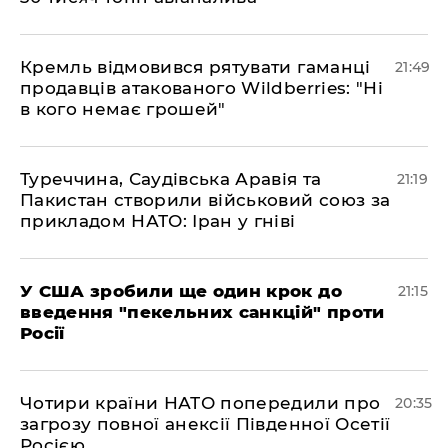
​Кремль відмовився рятувати гаманці
21:49
продавців атакованого Wildberries: "Ні
в кого немає грошей"
​Туреччина, Саудівська Аравія та
21:19
Пакистан створили військовий союз за
прикладом НАТО: Іран у гніві
​У США зробили ще один крок до
21:15
введення "пекельних санкцій" проти
Росії
​Чотири країни НАТО попередили про
20:35
загрозу повної анексії Південної Осетії
Росією