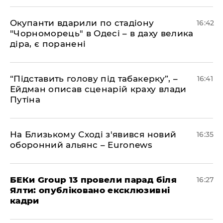
​Окупанти вдарили по стадіону
16:42
"Чорноморець" в Одесі – в даху велика
діра, є поранені
​“Підставить голову під табакерку”, –
16:41
Ейдман описав сценарій краху влади
Путіна
На Близькому Сході з'явився новий
16:35
оборонний альянс – Euronews
БЕКи Group 13 провели парад біля
16:27
Ялти: опубліковано ексклюзивні
кадри