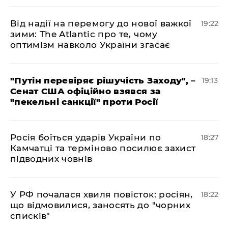
​Від надії на перемогу до нової важкої
19:22
зими: The Atlantic про те, чому
оптимізм навколо України згасає
​"Путін перевіряє рішучість Заходу", –
19:13
Сенат США офіційно взявся за
"пекельні санкції" проти Росії
​Росія боїться ударів України по
18:27
Камчатці та терміново посилює захист
підводних човнів
​У РФ почалася хвиля повісток: росіян,
18:22
що відмовилися, заносять до "чорних
списків"