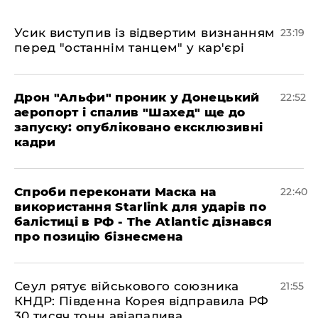
​Усик виступив із відвертим визнанням
23:19
перед "останнім танцем" у кар'єрі
​Дрон "Альфи" проник у Донецький
22:52
аеропорт і спалив "Шахед" ще до
запуску: опубліковано ексклюзивні
кадри
​Спроби переконати Маска на
22:40
використання Starlink для ударів по
балістиці в РФ - The Atlantic дізнався
про позицію бізнесмена
​Сеул рятує військового союзника
21:55
КНДР: Південна Корея відправила РФ
30 тисяч тонн авіапалива