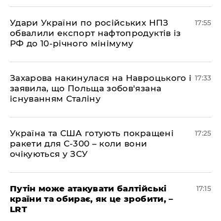
​Удари України по російських НПЗ
17:55
обвалили експорт нафтопродуктів із
РФ до 10-річного мінімуму
​Захарова накинулася на Навроцького і
17:33
заявила, що Польща зобов'язана
існуванням Сталіну
​Україна та США готують покращені
17:25
ракети для С-300 – коли вони
очікуються у ЗСУ
​Путін може атакувати балтійські
17:15
країни та обирає, як це зробити, –
LRT