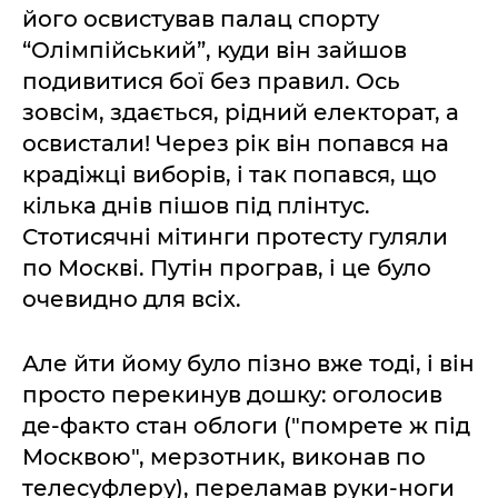
його освистував палац спорту
“Олімпійський”, куди він зайшов
подивитися бої без правил. Ось
зовсім, здається, рідний електорат, а
освистали! Через рік він попався на
крадіжці виборів, і так попався, що
кілька днів пішов під плінтус.
Стотисячні мітинги протесту гуляли
по Москві. Путін програв, і це було
очевидно для всіх.
Але йти йому було пізно вже тоді, і він
просто перекинув дошку: оголосив
де-факто стан облоги ("помрете ж під
Москвою", мерзотник, виконав по
телесуфлеру), переламав руки-ноги