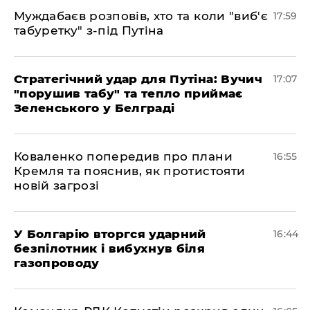
Муждабаєв розповів, хто та коли "виб'є
17:59
табуретку" з-під Путіна
Стратегічний удар для Путіна: Вучич
17:07
"порушив табу" та тепло приймає
Зеленського у Белграді
Коваленко попередив про плани
16:55
Кремля та пояснив, як протистояти
новій загрозі
У Болгарію вторгся ударний
16:44
безпілотник і вибухнув біля
газопроводу