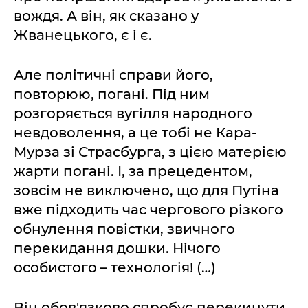
вождя. А він, як сказано у
Жванецького, є і є.
Але політичні справи його,
повторюю, погані. Під ним
розгоряється вугілля народного
невдоволення, а це тобі не Кара-
Мурза зі Страсбурга, з цією матерією
жарти погані. І, за прецедентом,
зовсім не виключено, що для Путіна
вже підходить час чергового різкого
обнулення повістки, звичного
перекидання дошки. Нічого
особистого – технологія! (…)
Він обов'язково спробує перекинути