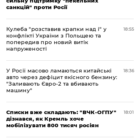
сильну підтримку "пекельних
санкцій" проти Росії
Кулеба "розставив крапки над і" у
18:55
конфлікті України з Польщею та
попередив про новий витік
напруженості
У Росії масово ламаються китайські
18:36
авто через дефіцит якісного бензину:
"Заливають Євро-2 та вбивають
машину"
Списки вже складають: "ВЧК-ОГПУ"
18:01
дізнався, як Кремль хоче
мобілізувати 800 тисяч росіян