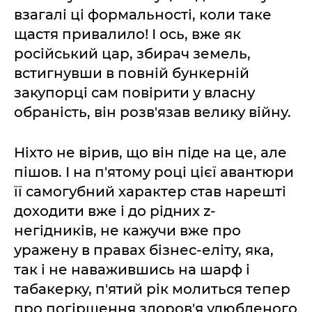
взагалі ці формальності, коли таке
щастя привалило! І ось, вже як
російський цар, збирач земель,
встигнувши в повній бункерній
закупорці сам повірити у власну
обраність, він розв'язав велику війну.
Ніхто не вірив, що він піде на це, але
пішов. І на п'ятому році цієї авантюри
її самогубний характер став нарешті
доходити вже і до рідних z-
негідників, не кажучи вже про
уражену в правах бізнес-еліту, яка,
так і не наважившись на шарф і
табакерку, п'ятий рік молиться тепер
про погіршення здоров'я улюбленого