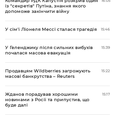
Командир РДК Капустін розкрив один
16:05
із "секретів" Путіна, знання якого
допоможе закінчити війну
У сім'ї Ліонеля Мессі сталася трагедія
15:46
У Геленджику після сильних вибухів
15:39
почалася масова евакуація
Продавцям Wildberries загрожують
15:22
масові банкрутства – Reuters
Жданов порадував хорошими
15:17
новинами з Росії та припустив, що
буде далі