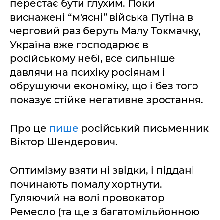
перестає бути глухим. Поки
виснажені “м'ясні” війська Путіна в
черговий раз беруть Малу Токмачку,
Україна вже господарює в
російському небі, все сильніше
давлячи на психіку росіянам і
обрушуючи економіку, що і без того
показує стійке негативне зростання.
Про це
пише
російський письменник
Віктор Шендерович.
Оптимізму взяти ні звідки, і піддані
починають помалу хортнути.
Гуляючий на волі провокатор
Ремесло (та ще з багатомільйонною