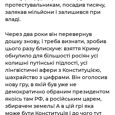
протестувальникам, посадив тисячу,
залякав мільйони і залишився при
владі.
Через два роки він перевернув
дошку знову, і треба визнати, зробив
цього разу блискуче: взяття Криму
обнулило для більшості росіян усі
колишні путінські підлості, усі
лінгвістичні афери з Конституцією,
шахрайство з цифрами. Він оголосив
нову гру, в якій був уже не
демократично обраним президентом
якоїсь там РФ, а російським царем,
збирачем земель! А в цій грі яка
може бути Конституція і до чого тут