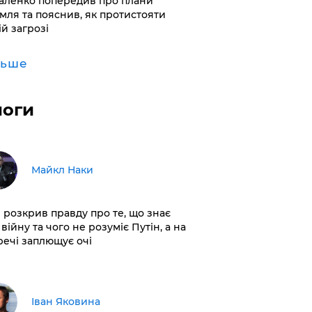
аленко попередив про плани
мля та пояснив, як протистояти
ій загрозі
льше
логи
Майкл Наки
і розкрив правду про те, що знає
війну та чого не розуміє Путін, а на
 речі заплющує очі
Іван Яковина