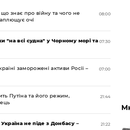
 що знає про війну та чого не
08:00
 заплющує очі
и "на всі судна" у Чорному морі та
07:30
раїні заморожені активи Росії –
07:00
ить Путіна та його режим,
21:44
нець
М
 Україна не піде з Донбасу –
21:22