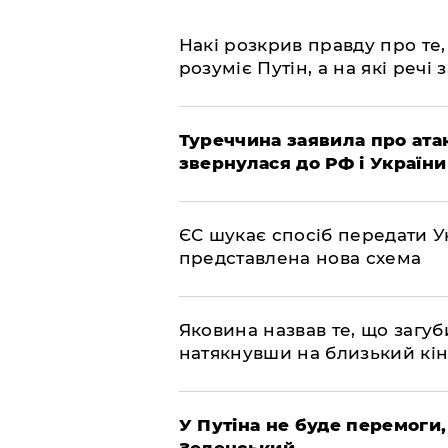
Накі розкрив правду про те,
розуміє Путін, а на які речі
Туреччина заявила про атак
звернулася до РФ і України
ЄС шукає спосіб передати Ук
представлена ​​нова схема
Яковина назвав те, що загуб
натякнувши на близький кі
У Путіна не буде перемоги,