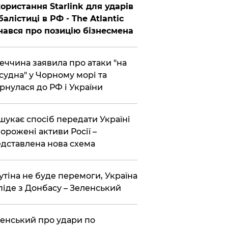
ористання Starlink для ударів
балістиці в РФ - The Atlantic
нався про позицію бізнесмена
еччина заявила про атаки "на
 судна" у Чорному морі та
рнулася до РФ і України
шукає спосіб передати Україні
орожені активи Росії –
дставлена ​​нова схема
утіна не буде перемоги, Україна
піде з Донбасу – Зеленський
енський про удари по