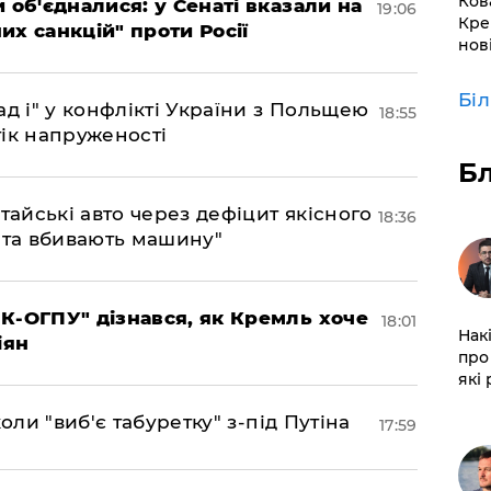
Ков
 об'єдналися: у Сенаті вказали на
19:06
Кре
х санкцій" проти Росії
нов
Бі
д і" у конфлікті України з Польщею
18:55
ік напруженості
Б
тайські авто через дефіцит якісного
18:36
 та вбивають машину"
К-ОГПУ" дізнався, як Кремль хоче
18:01
Нак
іян
про 
які
оли "виб'є табуретку" з-під Путіна
17:59