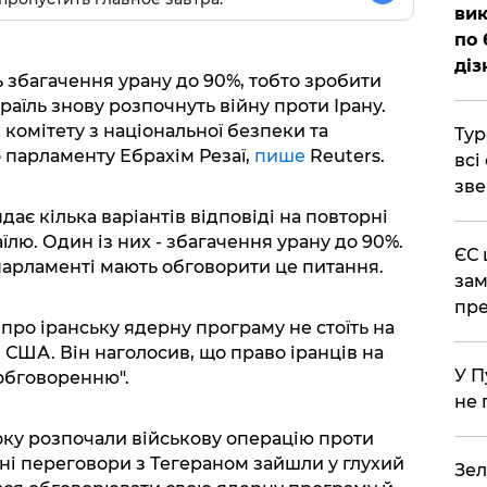
вик
по 
діз
 збагачення урану до 90%, тобто зробити
аїль знову розпочнуть війну проти Ірану.
комітету з національної безпеки та
Тур
 парламенту Ебрахім Резаї,
пише
Reuters.
всі
зве
дає кілька варіантів відповіді на повторні
їлю. Один із них - збагачення урану до 90%.
ЄС 
 парламенті мають обговорити це питання.
зам
пре
 про іранську ядерну програму не стоїть на
 США. Він наголосив, що право іранців на
У П
 обговоренню".
не 
року розпочали військову операцію проти
ячні переговори з Тегераном зайшли у глухий
Зел