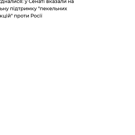
єдналися: у Сенаті вказали на
ьну підтримку "пекельних
кцій" проти Росії