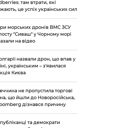
dberries: там втрати, які
жають, це успіх українських сил
ри морських дронів ВМС ЗСУ
посту "Сиваш" у Чорному морі
азали на відео
олгарії назвали дрон, що впав у
їні, українським – з'явилася
кція Києва
еччина не пропустила торгові
на, що йшли до Новоросійська,
loomberg дізнався причину
публіканці та демократи