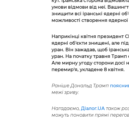
кут. Іранська сторона відмови
умови відмови від неї. Вашинг
знищити всі іранські ядерні о
можливості створення ядерної 
Наприкінці квітня президент С
ядерні об'єкти знищені, але пі
уран. Він зажадав, щоб ірансь
уран. На початку травня Трамп
Але мирну угоду сторони досі 
перемир'я, укладене 8 квітня.
Раніше Дональд Трамп
поясни
межі зриву.
Нагадаємо,
Діалог.UA
також роз
можуть поновити прямі перегов