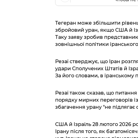
Тегеран може збільшити рівень
збройовий уран, якщо США й Ізр
Таку заяву зробив представник 
зовнішньої політики іранського
Резаї стверджує, що Іран розгля
удари Сполучених Штатів й Ізра
За його словами, в іранському
Резаї також сказав, що питання
порядку мирних переговорів із
збагачення урану "не підлягає
США й Ізраїль 28 лютого 2026 
Ірану після того, як багатоміс