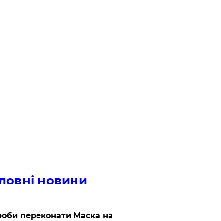
ловні новини
роби переконати Маска на