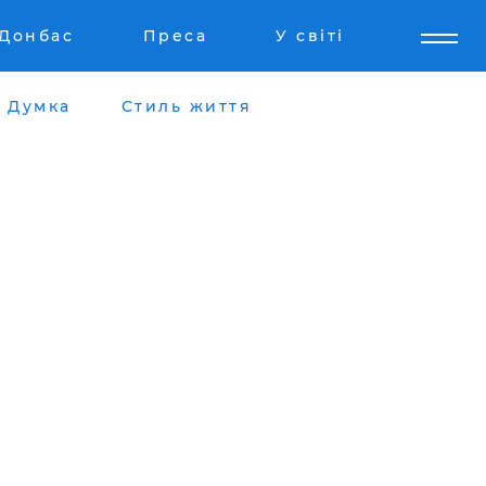
Донбас
Преса
У світі
Думка
Стиль життя