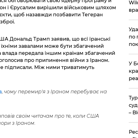
лася обговорювати свою ядерну програму й
Wil
тон і Єрусалим вирішили військовим шляхом
вра
б'єкти, щоб назавжди позбавити Тегеран
зброї.
Уда
по 
ША Дональд Трамп заявив, що всі іранські
пок
д їхніми завалами може бути збагачений
ка влада передала іншим країнам збагачений
 оголосив про припинення війни з Іраном.
У Б
не підписали. Між ними триватимуть
кра
реа
в
, чому перемир'я з Іраном перебуває на
Тур
суд
– B
повів своїм читачам про те, коли США
ори з Іраном.
Рес