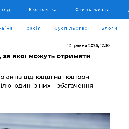
гляд
Економіка
Стиль життя
раїна
расія
Суспільство
Блоги
12 травня 2026, 12:30
, за якої можуть отримати
ріантів відповіді на повторні
їлю, один із них – збагачення