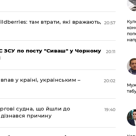
Кул
dberries: там втрати, які вражають,
20:57
кон
поп
нап
 ЗСУ по посту "Сиваш" у Чорному
20:11
впав у країні, українським –
20:02
Муж
табу
ргові судна, що йшли до
19:40
 дізнався причину