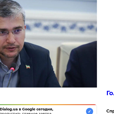
Го
Dialog.ua в Google сегодня,
​Сп
✓
пропустить главное завтра.