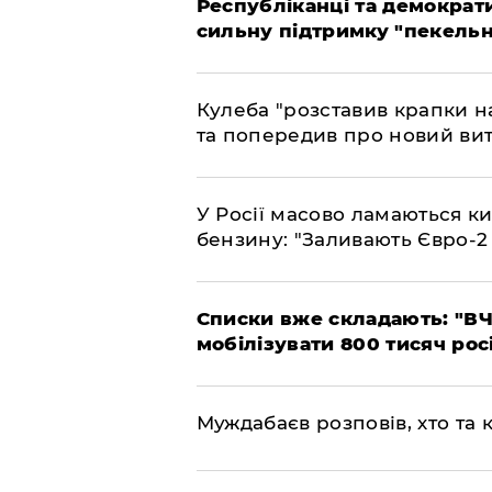
Республіканці та демократи
сильну підтримку "пекельни
Кулеба "розставив крапки на
та попередив про новий вит
У Росії масово ламаються ки
бензину: "Заливають Євро-2
Списки вже складають: "ВЧ
мобілізувати 800 тисяч рос
Муждабаєв розповів, хто та к