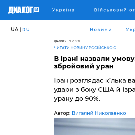
Україна
Військовий о
UA |
RU
Новини
Ук
ДІАЛОГ
У СВІТІ
ЧИТАТИ НОВИНУ РОСІЙСЬКОЮ
В Ірані назвали умову
збройовий уран
Іран розглядає кілька ва
удари з боку США й Ізра
урану до 90%.
Автор:
Виталий Николаенко