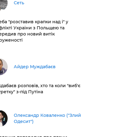
Сеть
еба "розставив крапки над і" у
флікті України з Польщею та
ередив про новий витік
руженості
Айдер Муждабаєв
дабаєв розповів, хто та коли "виб'є
ретку" з-під Путіна
Олександр Коваленко ("Злий
Одесит")