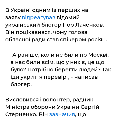
В Україні одним із перших на
заяву
відреагував
відомий
український блогер Ігор Лаченков.
Він поцікавився, чому голова
обласної ради став спікером росіян.
"А раніше, коли не били по Москві,
а нас били всім, що у них є, це що
було? Потрібно берегти людей? Так
іди укриття перевір", - написав
блогер.
Висловився і волонтер, радник
Міністра оборони України Сергій
Стерненко. Він
зазначив
, що