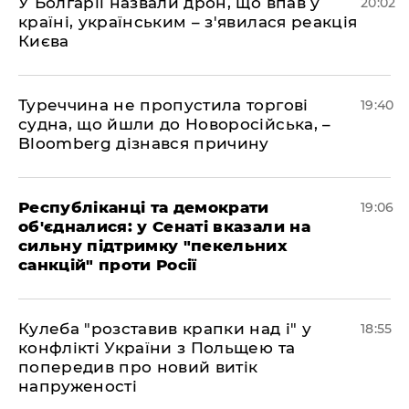
У Болгарії назвали дрон, що впав у
20:02
країні, українським – з'явилася реакція
Києва
Туреччина не пропустила торгові
19:40
судна, що йшли до Новоросійська, –
Bloomberg дізнався причину
Республіканці та демократи
19:06
об'єдналися: у Сенаті вказали на
сильну підтримку "пекельних
санкцій" проти Росії
Кулеба "розставив крапки над і" у
18:55
конфлікті України з Польщею та
попередив про новий витік
напруженості