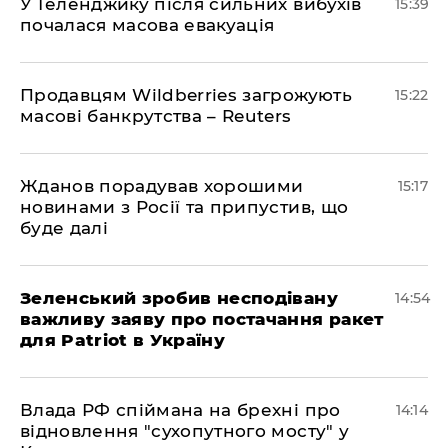
У Геленджику після сильних вибухів
15:39
почалася масова евакуація
Продавцям Wildberries загрожують
15:22
масові банкрутства – Reuters
Жданов порадував хорошими
15:17
новинами з Росії та припустив, що
буде далі
Зеленський зробив несподівану
14:54
важливу заяву про постачання ракет
для Patriot в Україну
Влада РФ спіймана на брехні про
14:14
відновлення "сухопутного мосту" у