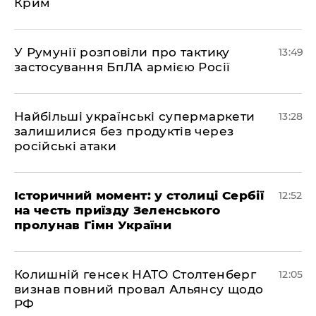
Крим
У Румунії розповіли про тактику
13:49
застосування БпЛА армією Росії
Найбільші українські супермаркети
13:28
залишилися без продуктів через
російські атаки
Історичний момент: у столиці Сербії
12:52
на честь приїзду Зеленського
пролунав Гімн України
Колишній генсек НАТО Столтенберг
12:05
визнав повний провал Альянсу щодо
РФ