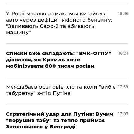
У Росії масово ламаються китайські
18:36
авто через дефіцит якісного бензину:
"Заливають Євро-2 та вбивають
машину"
Списки вже складають: "ВЧК-ОГПУ"
18:01
дізнався, як Кремль хоче
мобілізувати 800 тисяч росіян
Муждабаєв розповів, хто та коли "виб'є
17:59
табуретку" з-під Путіна
Стратегічний удар для Путіна: Вучич
17:07
"порушив табу" та тепло приймає
Зеленського у Белграді