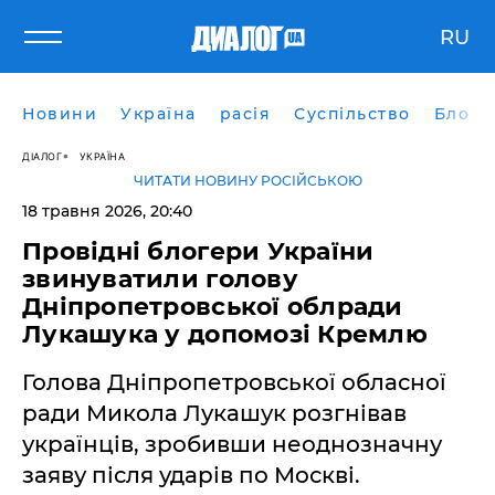
RU
Новини
Україна
расія
Суспільство
Блоги
ДІАЛОГ
УКРАЇНА
ЧИТАТИ НОВИНУ РОСІЙСЬКОЮ
18 травня 2026, 20:40
​Провідні блогери України
звинуватили голову
Дніпропетровської облради
Лукашука у допомозі Кремлю
Голова Дніпропетровської обласної
ради Микола Лукашук розгнівав
українців, зробивши неоднозначну
заяву після ударів по Москві.