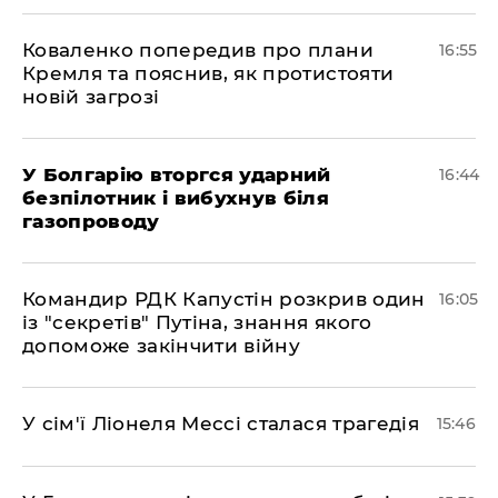
Коваленко попередив про плани
16:55
Кремля та пояснив, як протистояти
новій загрозі
У Болгарію вторгся ударний
16:44
безпілотник і вибухнув біля
газопроводу
Командир РДК Капустін розкрив один
16:05
із "секретів" Путіна, знання якого
допоможе закінчити війну
У сім'ї Ліонеля Мессі сталася трагедія
15:46