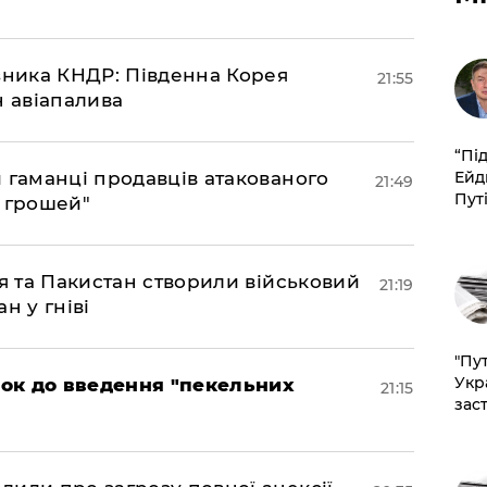
юзника КНДР: Південна Корея
21:55
н авіапалива
​“Пі
Ейд
и гаманці продавців атакованого
21:49
Пут
є грошей"
ія та Пакистан створили військовий
21:19
н у гніві
"Пут
Укр
рок до введення "пекельних
21:15
зас