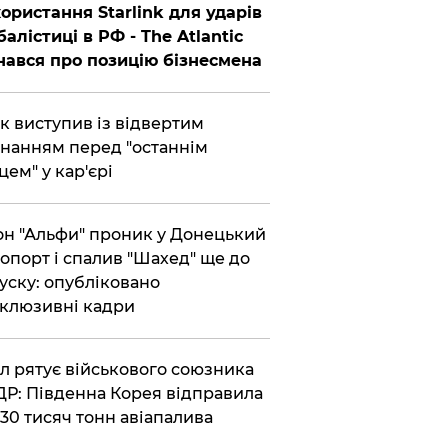
ористання Starlink для ударів
балістиці в РФ - The Atlantic
нався про позицію бізнесмена
ик виступив із відвертим
нанням перед "останнім
цем" у кар'єрі
он "Альфи" проник у Донецький
опорт і спалив "Шахед" ще до
уску: опубліковано
клюзивні кадри
ул рятує військового союзника
Р: Південна Корея відправила
30 тисяч тонн авіапалива