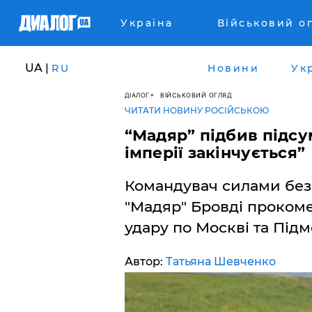
Україна
Військовий о
UA |
RU
Новини
Ук
ДІАЛОГ
ВІЙСЬКОВИЙ ОГЛЯД
ЧИТАТИ НОВИНУ РОСІЙСЬКОЮ
​“Мадяр” підбив підс
імперії закінчується”
Командувач силами без
"Мадяр" Бровді прокоме
удару по Москві та Підм
Автор:
Татьяна Шевченко