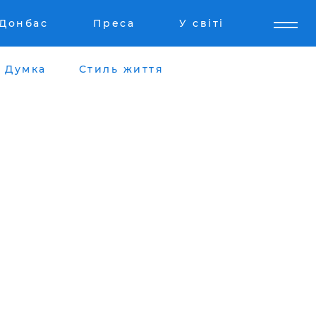
Донбас
Преса
У світі
Думка
Стиль життя