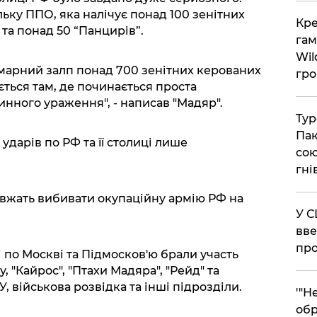
ьку ППО, яка налічує понад 100 зенітних
​Кр
” та понад 50 “Панцирів”.
гам
Wil
сумарний залп понад 700 зенітних керованих
гро
ується там, де починається проста
нного ураження", - написав "Мадяр".
​Ту
Пак
ударів по РФ та її столиці лише
сою
гні
вжать вибивати окупаційну армію РФ на
​У 
вве
про
 по Москві та Підмосков'ю брали участь
, "Кайрос", "Птахи Мадяра", "Рейд" та
, військова розвідка та інші підрозділи.
​'"
обр