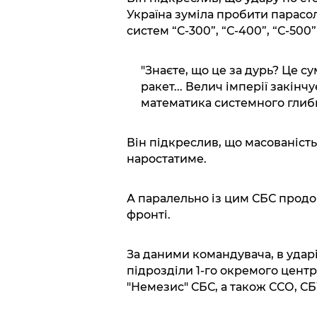
Україна зуміла пробити парасол
систем “С-300”, “С-400”, “С-500
"Знаєте, що це за дурь? Це 
ракет... Велич імперії закінч
математика системного глиби
Він підкреслив, що масованість 
наростатиме.
А паралельно із цим СБС продо
фронті.
За даними командувача, в ударі
підрозділи 1-го окремого центру
"Немезис" СБС, а також ССО, СБУ