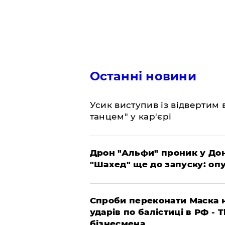
Останні новини
​Усик виступив із відвертим
танцем" у кар'єрі
​Дрон "Альфи" проник у До
"Шахед" ще до запуску: оп
​Спроби переконати Маска н
ударів по балістиці в РФ - 
бізнесмена