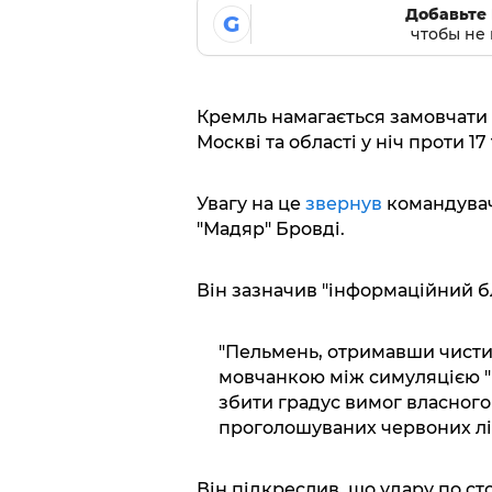
Добавьте 
G
чтобы не 
Кремль намагається замовчати 
Москві та області у ніч проти 17
Увагу на це
звернув
командувач
"Мадяр" Бровді.
Він зазначив "інформаційний б
"Пельмень, отримавши чисти
мовчанкою між симуляцією "
збити градус вимог власного
проголошуваних червоних лін
Він підкреслив, що удару по с