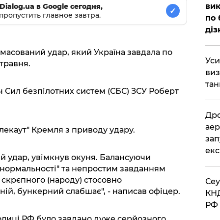
вик
Dialog.ua в Google сегодня,
✓
пропустить главное завтра.
по 
діз
масований удар, який Україна завдала по
​Ус
 травня.
виз
тан
 Сил безпілотних систем (СБС) ЗСУ Роберт
​Др
аер
лекаут" Кремля з приводу удару.
зап
екс
й удар, увімкнув окуня. Балансуючи
нормальності" та непростим завданням
 скрєпного (народу) стосовно
​Се
ій, бункерний слабшає", - написав офіцер.
КНД
РФ 
толиці РФ було завдано дуже серйозного.