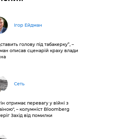
Ігор Ейдман
дставить голову під табакерку”, –
ман описав сценарій краху влади
іна
Сеть
ін отримає перевагу у війні з
аїною", – колумніст Bloomberg
теріг Захід від помилки