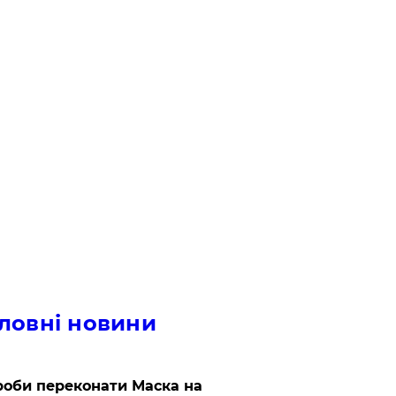
ловні новини
роби переконати Маска на