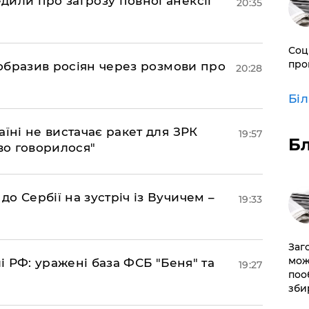
дили про загрозу повної анексії
20:35
Соц
про
в образив росіян через розмови про
20:28
Бі
аїні не вистачає ракет для ЗРК
19:57
Б
во говорилося"
о Сербії на зустріч із Вучичем –
19:33
Заг
мож
лі РФ: уражені база ФСБ "Беня" та
19:27
поо
зби