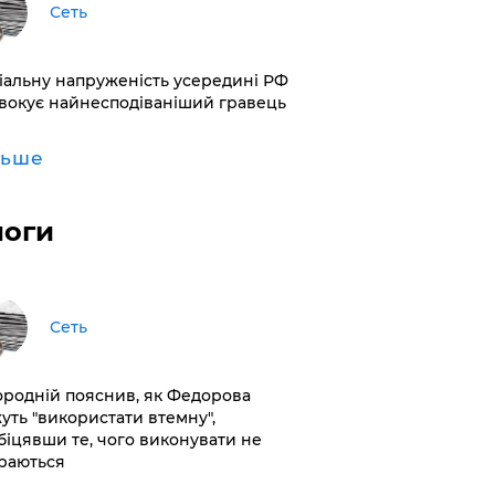
Сеть
іальну напруженість усередині РФ
вокує найнесподіваніший гравець
льше
логи
Сеть
ородній пояснив, як Федорова
уть "використати втемну",
біцявши те, чого виконувати не
раються