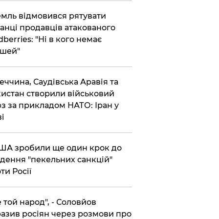
емль відмовився рятувати
анці продавців атакованого
dberries: "Ні в кого немає
шей"
реччина, Саудівська Аравія та
истан створили військовий
з за прикладом НАТО: Іран у
ві
США зробили ще один крок до
дення "пекельних санкцій"
ти Росії
Не той народ", - Соловйов
азив росіян через розмови про