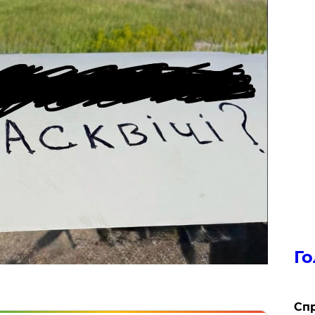
Го
​Сп