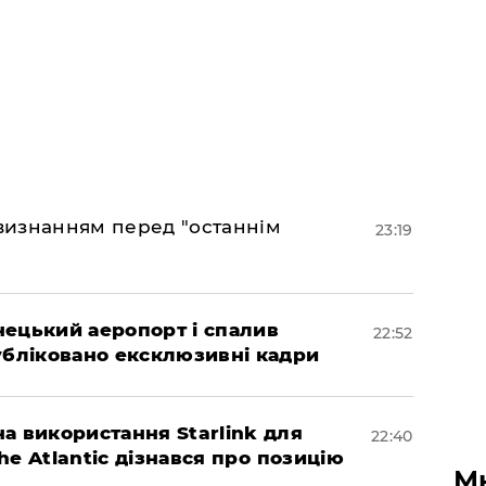
 визнанням перед "останнім
23:19
нецький аеропорт і спалив
22:52
убліковано ексклюзивні кадри
а використання Starlink для
22:40
The Atlantic дізнався про позицію
М