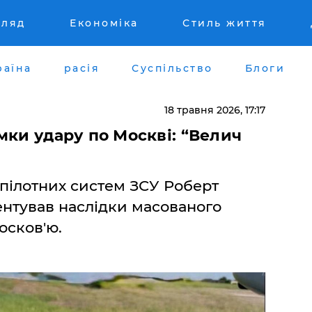
гляд
Економіка
Стиль життя
раїна
расія
Суспільство
Блоги
18 травня 2026, 17:17
умки удару по Москві: “Велич
пілотних систем ЗСУ Роберт
нтував наслідки масованого
осков'ю.