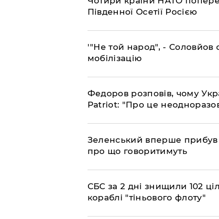
​Чотири країни НАТО попере
Південної Осетії Росією
​'"Не той народ", - Соловйо
мобілізацію
​Федоров розповів, чому Укр
Patriot: "Про це неодноразо
​Зеленський вперше прибув д
про що говоритимуть
​СБС за 2 дні знищили 102 ці
кораблі "тіньового флоту"