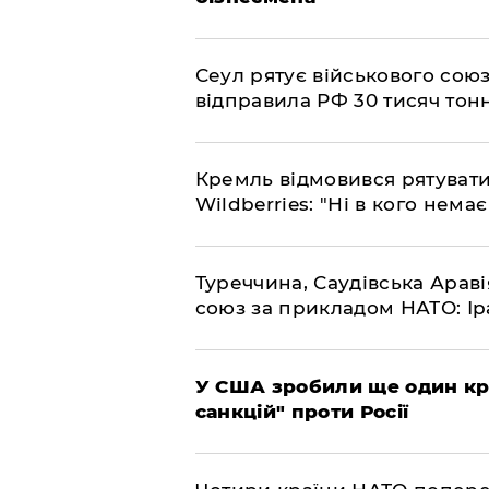
​Сеул рятує військового со
відправила РФ 30 тисяч тон
​Кремль відмовився рятуват
Wildberries: "Ні в кого нема
​Туреччина, Саудівська Арав
союз за прикладом НАТО: Іра
​У США зробили ще один к
санкцій" проти Росії