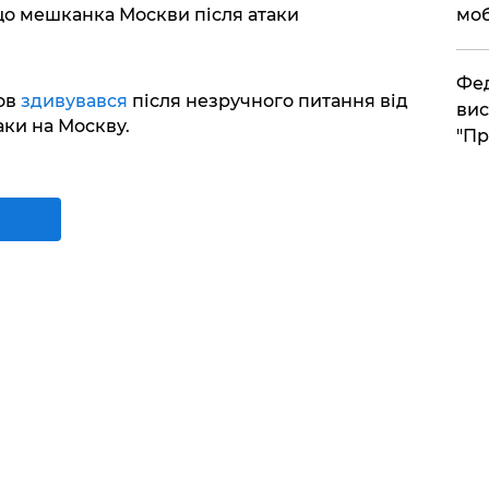
моб
о мешканка Москви після атаки
​Фе
ов
здивувався
після незручного питання від
вис
аки на Москву.
"Пр