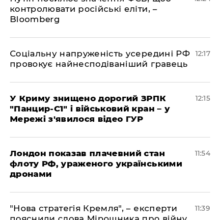
контролювати російські еліти, –
Bloomberg
Соціальну напруженість усередині РФ
12:17
провокує найнесподіваніший гравець
У Криму знищено дорогий ЗРПК
12:15
"Панцир-С1" і військовий кран – у
Мережі з'явилося відео ГУР
Лондон показав плачевний стан
11:54
флоту РФ, ураженого українськими
дронами
"Нова стратегія Кремля", – експерти
11:39
пояснили слова Мірошника про війну