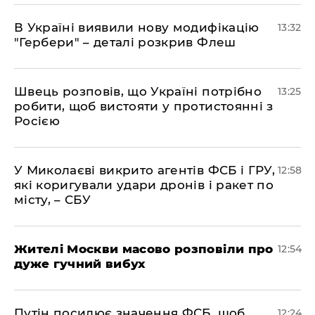
В Україні виявили нову модифікацію
13:32
"Гербери" – деталі розкрив Флеш
Швець розповів, що Україні потрібно
13:25
робити, щоб вистояти у протистоянні з
Росією
У Миколаєві викрито агентів ФСБ і ГРУ,
12:58
які коригували удари дронів і ракет по
місту, – СБУ
Жителі Москви масово розповіли про
12:54
дуже гучний вибух
Путін посилює значення ФСБ, щоб
12:24