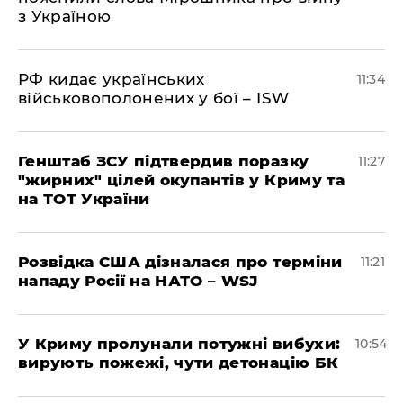
з Україною
РФ кидає українських
11:34
військовополонених у бої – ISW
Генштаб ЗСУ підтвердив поразку
11:27
"жирних" цілей окупантів у Криму та
на ТОТ України
Розвідка США дізналася про терміни
11:21
нападу Росії на НАТО – WSJ
У Криму пролунали потужні вибухи:
10:54
вирують пожежі, чути детонацію БК