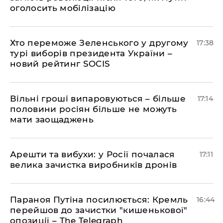
оголосить мобілізацію
Хто переможе Зеленського у другому
17:38
турі виборів президента України –
новий рейтинг SOCIS
Вільні гроші випаровуються – більше
17:14
половини росіян більше не можуть
мати заощаджень
Арешти та вибухи: у Росії почалася
17:11
велика зачистка виробників дронів
Параноя Путіна посилюється: Кремль
16:44
перейшов до зачистки "кишенькової"
опозиції – The Telegraph