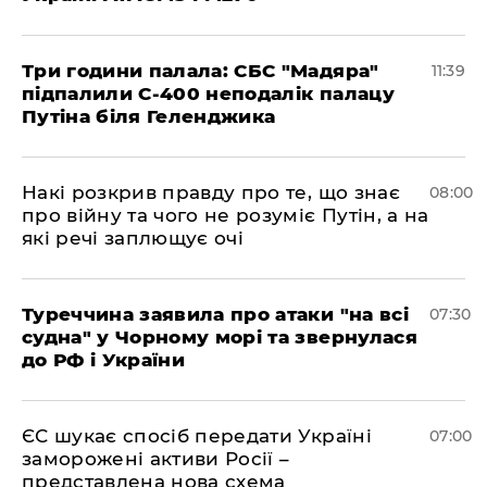
Три години палала: СБС "Мадяра"
11:39
підпалили С-400 неподалік палацу
Путіна біля Геленджика
Накі розкрив правду про те, що знає
08:00
про війну та чого не розуміє Путін, а на
які речі заплющує очі
Туреччина заявила про атаки "на всі
07:30
судна" у Чорному морі та звернулася
до РФ і України
ЄС шукає спосіб передати Україні
07:00
заморожені активи Росії –
представлена ​​нова схема