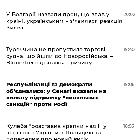
У Болгарії назвали дрон, що впав у
20:02
країні, українським – з'явилася реакція
Києва
Туреччина не пропустила торгові
19:40
судна, що йшли до Новоросійська, –
Bloomberg дізнався причину
Республіканці та демократи
19:06
об'єдналися: у Сенаті вказали на
сильну підтримку "пекельних
санкцій" проти Росії
Кулеба "розставив крапки над і" у
18:55
конфлікті України з Польщею та
попередив про новий витік