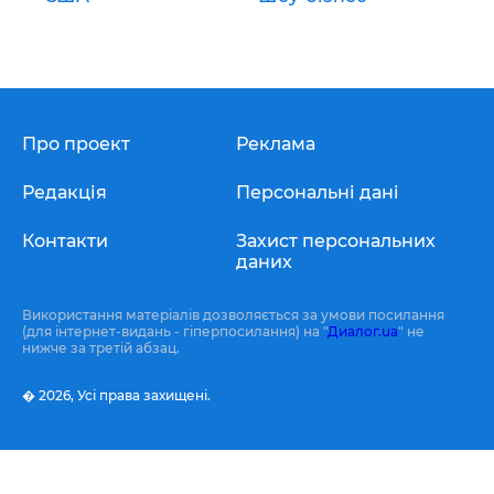
Про проект
Реклама
Редакція
Персональні дані
Контакти
Захист персональних
даних
Використання матеріалів дозволяється за умови посилання
(для інтернет-видань - гіперпосилання) на "
Диалог.ua
" не
нижче за третій абзац.
� 2026,
Усі права захищені.