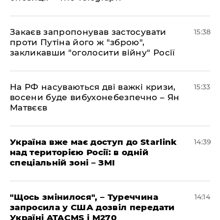
Закаєв запропонував застосувати
15:38
проти Путіна його ж "зброю",
закликавши "оголосити війну" Росії
На РФ насуваються дві важкі кризи,
15:33
восени буде вибухонебезпечно – Ян
Матвєєв
Україна вже має доступ до Starlink
14:39
над територією Росії: в одній
спеціальній зоні – ЗМІ
"Щось змінилося", – Туреччина
14:14
запросила у США дозвіл передати
Україні ATACMS і M270