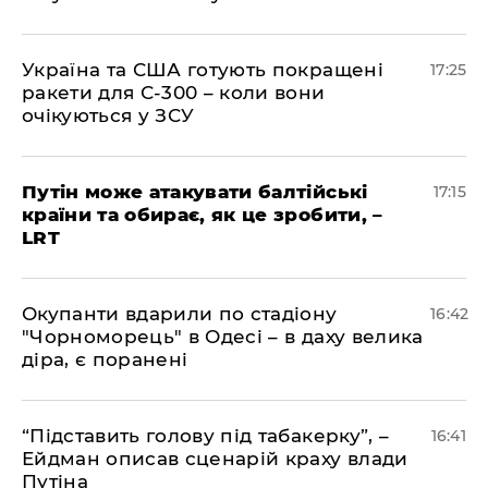
​Україна та США готують покращені
17:25
ракети для С-300 – коли вони
очікуються у ЗСУ
​Путін може атакувати балтійські
17:15
країни та обирає, як це зробити, –
LRT
​Окупанти вдарили по стадіону
16:42
"Чорноморець" в Одесі – в даху велика
діра, є поранені
​“Підставить голову під табакерку”, –
16:41
Ейдман описав сценарій краху влади
Путіна