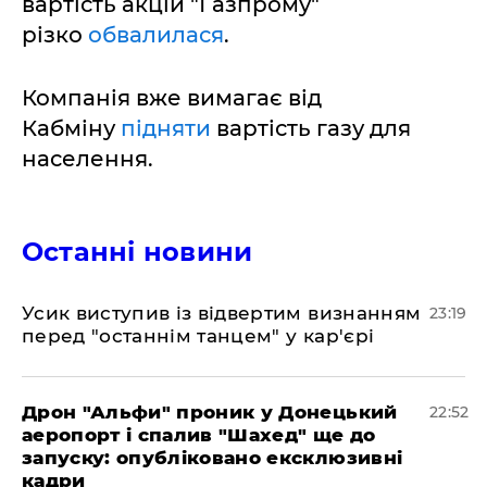
вартість акцій "Газпрому"
різко
обвалилася
.
Компанія вже вимагає від
Кабміну
підняти
вартість газу для
населення.
Останні новини
​Усик виступив із відвертим визнанням
23:19
перед "останнім танцем" у кар'єрі
​Дрон "Альфи" проник у Донецький
22:52
аеропорт і спалив "Шахед" ще до
запуску: опубліковано ексклюзивні
кадри