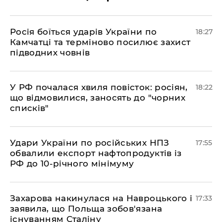
​Росія боїться ударів України по
18:27
Камчатці та терміново посилює захист
підводних човнів
​У РФ почалася хвиля повісток: росіян,
18:22
що відмовилися, заносять до "чорних
списків"
​Удари України по російських НПЗ
17:55
обвалили експорт нафтопродуктів із
РФ до 10-річного мінімуму
​Захарова накинулася на Навроцького і
17:33
заявила, що Польща зобов'язана
існуванням Сталіну