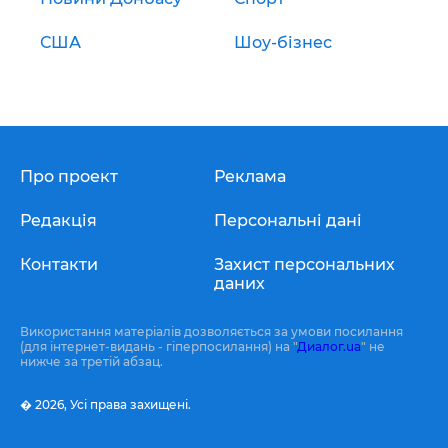
США
Шоу-бізнес
Про проект
Реклама
Редакція
Персональні дані
Контакти
Захист персональних
даних
Використання матеріалів дозволяється за умови посилання
(для інтернет-видань - гіперпосилання) на "
Диалог.ua
" не
нижче за третій абзац.
� 2026,
Усі права захищені.