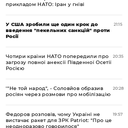
прикладом НАТО: Іран у гніві
​У США зробили ще один крок до
21:15
введення "пекельних санкцій" проти
Росії
​Чотири країни НАТО попередили про
20:35
загрозу повної анексії Південної Осетії
Росією
​'"Не той народ", - Соловйов образив
20:28
росіян через розмови про мобілізацію
​Федоров розповів, чому Україні не
19:57
вистачає ракет для ЗРК Patriot: "Про це
неодноразово говорилося"