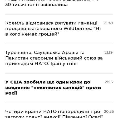
30 тисяч тонн авіапалива
​Кремль відмовився рятувати гаманці
21:49
продавців атакованого Wildberries: "Ні
в кого немає грошей"
​Туреччина, Саудівська Аравія та
21:19
Пакистан створили військовий союз за
прикладом НАТО: Іран у гніві
​У США зробили ще один крок до
21:15
введення "пекельних санкцій" проти
Росії
​Чотири країни НАТО попередили про
20:35
загрозу повної анексії Південної Осетії