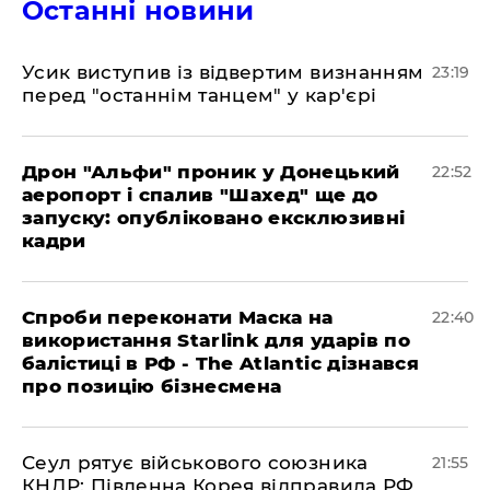
Останні новини
​Усик виступив із відвертим визнанням
23:19
перед "останнім танцем" у кар'єрі
​Дрон "Альфи" проник у Донецький
22:52
аеропорт і спалив "Шахед" ще до
запуску: опубліковано ексклюзивні
кадри
​Спроби переконати Маска на
22:40
використання Starlink для ударів по
балістиці в РФ - The Atlantic дізнався
про позицію бізнесмена
​Сеул рятує військового союзника
21:55
КНДР: Південна Корея відправила РФ