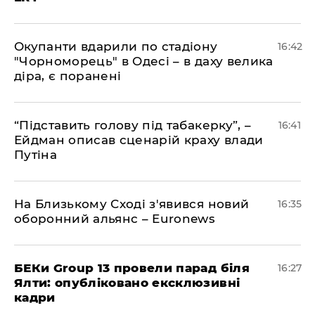
​Окупанти вдарили по стадіону
16:42
"Чорноморець" в Одесі – в даху велика
діра, є поранені
​“Підставить голову під табакерку”, –
16:41
Ейдман описав сценарій краху влади
Путіна
На Близькому Сході з'явився новий
16:35
оборонний альянс – Euronews
БЕКи Group 13 провели парад біля
16:27
Ялти: опубліковано ексклюзивні
кадри