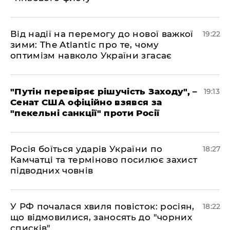
​Від надії на перемогу до нової важкої
19:22
зими: The Atlantic про те, чому
оптимізм навколо України згасає
​"Путін перевіряє рішучість Заходу", –
19:13
Сенат США офіційно взявся за
"пекельні санкції" проти Росії
​Росія боїться ударів України по
18:27
Камчатці та терміново посилює захист
підводних човнів
​У РФ почалася хвиля повісток: росіян,
18:22
що відмовилися, заносять до "чорних
списків"