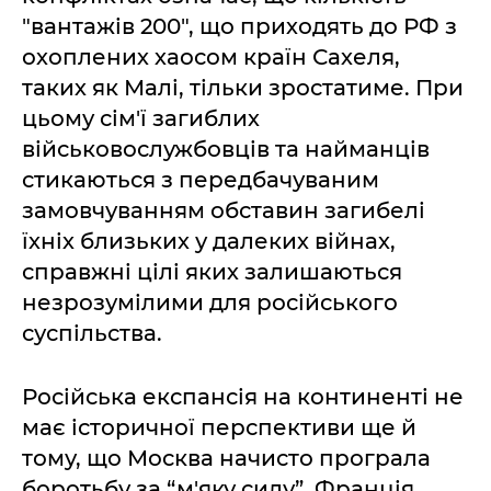
"вантажів 200", що приходять до РФ з
охоплених хаосом країн Сахеля,
таких як Малі, тільки зростатиме. При
цьому сім'ї загиблих
військовослужбовців та найманців
стикаються з передбачуваним
замовчуванням обставин загибелі
їхніх близьких у далеких війнах,
справжні цілі яких залишаються
незрозумілими для російського
суспільства.
Російська експансія на континенті не
має історичної перспективи ще й
тому, що Москва начисто програла
боротьбу за “м'яку силу”. Франція