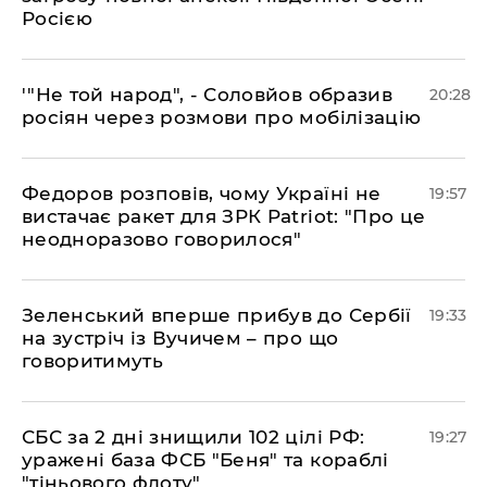
Росією
​'"Не той народ", - Соловйов образив
20:28
росіян через розмови про мобілізацію
​Федоров розповів, чому Україні не
19:57
вистачає ракет для ЗРК Patriot: "Про це
неодноразово говорилося"
​Зеленський вперше прибув до Сербії
19:33
на зустріч із Вучичем – про що
говоритимуть
​СБС за 2 дні знищили 102 цілі РФ:
19:27
уражені база ФСБ "Беня" та кораблі
"тіньового флоту"