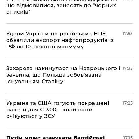
що відмовилися, заносять до "чорних
списків"
​Удари України по російських НПЗ
17:55
обвалили експорт нафтопродуктів із
РФ до 10-річного мінімуму
​Захарова накинулася на Навроцького і
17:33
заявила, що Польща зобов'язана
існуванням Сталіну
​Україна та США готують покращені
17:25
ракети для С-300 – коли вони
очікуються у ЗСУ
​Путін може атакувати балтійські
17:15