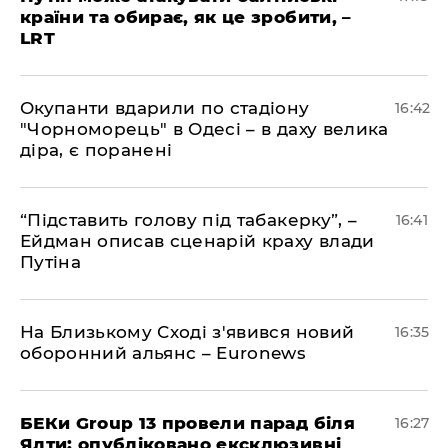
країни та обирає, як це зробити, –
LRT
​Окупанти вдарили по стадіону
16:42
"Чорноморець" в Одесі – в даху велика
діра, є поранені
​“Підставить голову під табакерку”, –
16:41
Ейдман описав сценарій краху влади
Путіна
На Близькому Сході з'явився новий
16:35
оборонний альянс – Euronews
БЕКи Group 13 провели парад біля
16:27
Ялти: опубліковано ексклюзивні