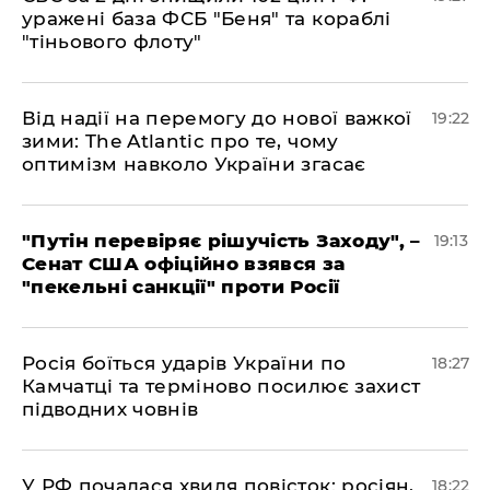
уражені база ФСБ "Беня" та кораблі
"тіньового флоту"
​Від надії на перемогу до нової важкої
19:22
зими: The Atlantic про те, чому
оптимізм навколо України згасає
​"Путін перевіряє рішучість Заходу", –
19:13
Сенат США офіційно взявся за
"пекельні санкції" проти Росії
​Росія боїться ударів України по
18:27
Камчатці та терміново посилює захист
підводних човнів
​У РФ почалася хвиля повісток: росіян,
18:22