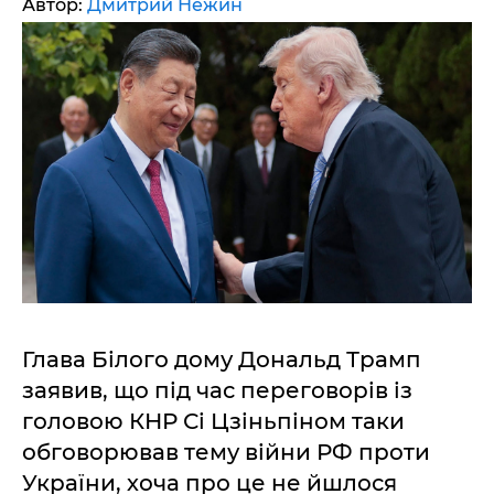
Автор:
Дмитрий Нежин
Глава Білого дому Дональд Трамп
заявив, що під час переговорів із
головою КНР Сі Цзіньпіном таки
обговорював тему війни РФ проти
України, хоча про це не йшлося