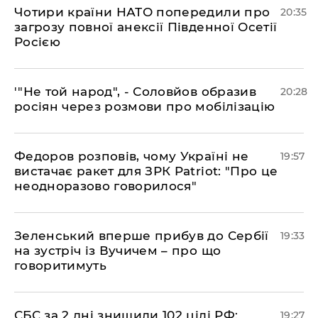
​Чотири країни НАТО попередили про
20:35
загрозу повної анексії Південної Осетії
Росією
​'"Не той народ", - Соловйов образив
20:28
росіян через розмови про мобілізацію
​Федоров розповів, чому Україні не
19:57
вистачає ракет для ЗРК Patriot: "Про це
неодноразово говорилося"
​Зеленський вперше прибув до Сербії
19:33
на зустріч із Вучичем – про що
говоритимуть
​СБС за 2 дні знищили 102 цілі РФ:
19:27