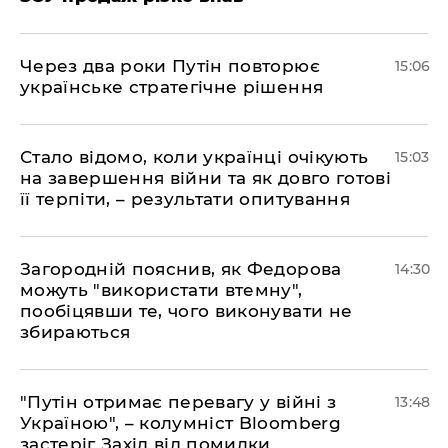
Через два роки Путін повторює
15:06
українське стратегічне рішення
Стало відомо, коли українці очікують
15:03
на завершення війни та як довго готові
її терпіти, – результати опитування
Загородній пояснив, як Федорова
14:30
можуть "використати втемну",
пообіцявши те, чого виконувати не
збираються
"Путін отримає перевагу у війні з
13:48
Україною", – колумніст Bloomberg
застеріг Захід від помилки