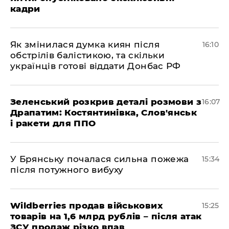
кадри
Як змінилася думка киян після
16:10
обстрілів балістикою, та скільки
українців готові віддати Донбас РФ
Зеленський розкрив деталі розмови з
16:07
Драпатим: Костянтинівка, Слов'янськ
і ракети для ППО
У Брянську почалася сильна пожежа
15:34
після потужного вибуху
Wildberries продав військових
15:25
товарів на 1,6 млрд рублів – після атак
ЗСУ продаж різко впав