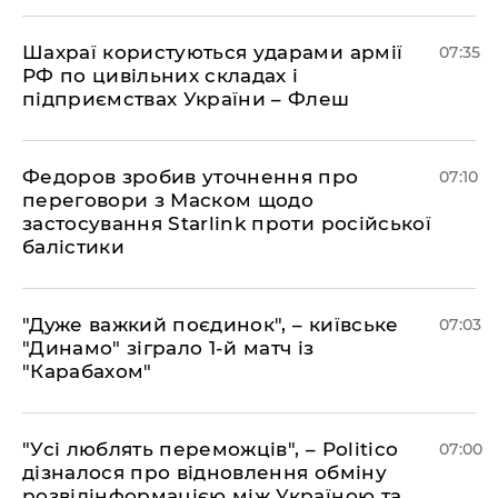
Шахраї користуються ударами армії
07:35
РФ по цивільних складах і
підприємствах України – Флеш
Федоров зробив уточнення про
07:10
переговори з Маском щодо
застосування Starlink проти російської
балістики
"Дуже важкий поєдинок", – київське
07:03
"Динамо" зіграло 1-й матч із
"Карабахом"
"Усі люблять переможців", – Politico
07:00
дізналося про відновлення обміну
розвідінформацією між Україною та