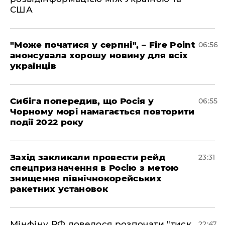
США
"Може початися у серпні", – Fire Point
06:56
анонсувала хорошу новину для всіх
українців
Сибіга попередив, що Росія у
06:55
Чорному морі намагається повторити
події 2022 року
​Захід закликали провести рейд
23:31
спецпризначення в Росію з метою
знищення північнокорейських
ракетних установок
​Мінфіну РФ довелося розпочати "тиск
22:47