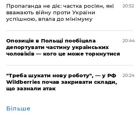
​Пропаганда не діє: частка росіян, які
20:52
вважають війну проти України
успішною, впала до мінімуму
​Опозиція в Польщі пообіцяла
20:44
депортувати частину українських
чоловіків — кого це може торкнутися
​"Треба шукати нову роботу", — у РФ
20:24
Wildberries почав закривати склади,
що зазнали атак
Більше