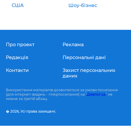
США
Шоу-бізнес
Про проект
Реклама
Редакція
Персональні дані
Контакти
Захист персональних
даних
Використання матеріалів дозволяється за умови посилання
(для інтернет-видань - гіперпосилання) на "
Диалог.ua
" не
нижче за третій абзац.
� 2026,
Усі права захищені.