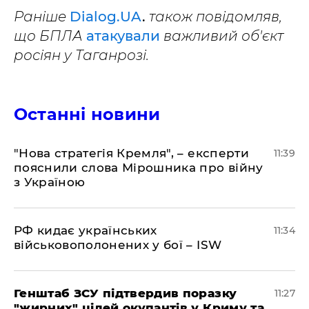
Раніше
Dialog.UA
.
також повідомляв,
що БПЛА
атакували
важливий об'єкт
росіян у Таганрозі.
Останні новини
"Нова стратегія Кремля", – експерти
11:39
пояснили слова Мірошника про війну
з Україною
РФ кидає українських
11:34
військовополонених у бої – ISW
Генштаб ЗСУ підтвердив поразку
11:27
"жирних" цілей окупантів у Криму та