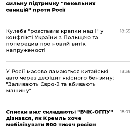
сильну підтримку "пекельних
санкцій" проти Росії
Кулеба "розставив крапки над і" у
18:55
конфлікті України з Польщею та
попередив про новий витік
напруженості
У Росії масово ламаються китайські
18:36
авто через дефіцит якісного бензину:
"Заливають Євро-2 та вбивають
машину"
Списки вже складають: "ВЧК-ОГПУ"
18:01
дізнався, як Кремль хоче
мобілізувати 800 тисяч росіян