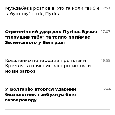
Муждабаєв розповів, хто та коли "виб'є
17:59
табуретку" з-під Путіна
Стратегічний удар для Путіна: Вучич
17:07
"порушив табу" та тепло приймає
Зеленського у Белграді
Коваленко попередив про плани
16:55
Кремля та пояснив, як протистояти
новій загрозі
У Болгарію вторгся ударний
16:44
безпілотник і вибухнув біля
газопроводу