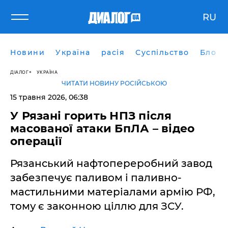
RU
Новини
Україна
расія
Суспільство
Блоги
ДІАЛОГ
УКРАЇНА
ЧИТАТИ НОВИНУ РОСІЙСЬКОЮ
15 травня 2026, 06:38
У Рязані горить НПЗ після
масованої атаки БпЛА – відео
операції
Рязанський нафтопереробний завод
забезпечує паливом і паливно-
мастильними матеріалами армію РФ,
тому є законною ціллю для ЗСУ.