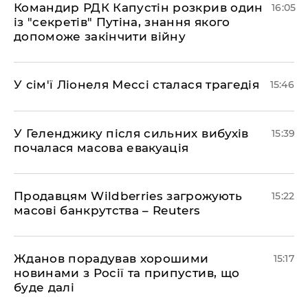
Командир РДК Капустін розкрив один
16:05
із "секретів" Путіна, знання якого
допоможе закінчити війну
У сім'ї Ліонеля Мессі сталася трагедія
15:46
У Геленджику після сильних вибухів
15:39
почалася масова евакуація
Продавцям Wildberries загрожують
15:22
масові банкрутства – Reuters
Жданов порадував хорошими
15:17
новинами з Росії та припустив, що
буде далі