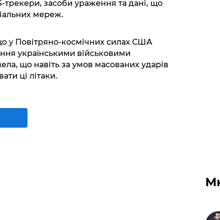
-трекери, засоби ураження та дані, що
ціальних мереж.
о у Повітряно-космічних силах США
ання українськими військовими
ела, що навіть за умов масованих ударів
ти ці літаки.
М