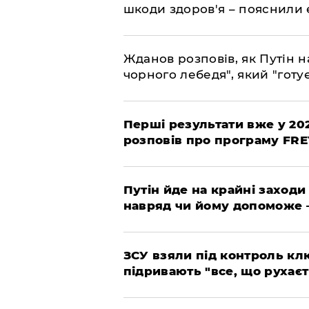
шкоди здоров'я – пояснили
Жданов розповів, як Путін н
чорного лебедя", який "готує
Перші результати вже у 20
розповів про програму FR
Путін йде на крайні заходи
навряд чи йому допоможе 
ЗСУ взяли під контроль клю
підривають "все, що рухаєт