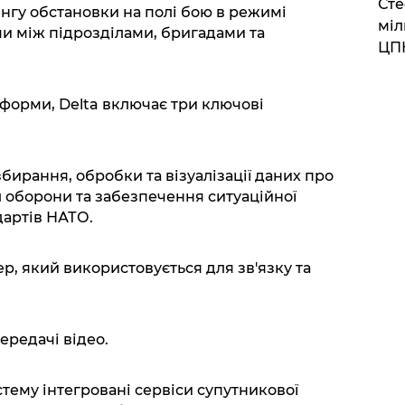
Сте
нгу обстановки на полі бою в режимі
міл
ми між підрозділами, бригадами та
ЦП
тформи, Delta включає три ключові
збирання, обробки та візуалізації даних про
л оборони та забезпечення ситуаційної
дартів НАТО.
, який використовується для зв'язку та
ередачі відео.
тему інтегровані сервіси супутникової