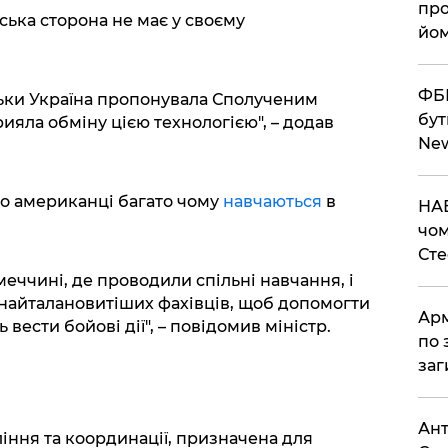
про
ська сторона не має у своєму
йом
ФБР
ільки Україна пропонувала Сполученим
бут
рияла обміну цією технологією", – додав
Ne
що американці багато чому
навчаються
в
НАБ
чом
Ст
меччині, де проводили спільні навчання, і
х найталановитіших фахівців, щоб допомогти
Арм
 вести бойові дії", – повідомив міністр.
по 
заг
Ант
іння та координації, призначена для