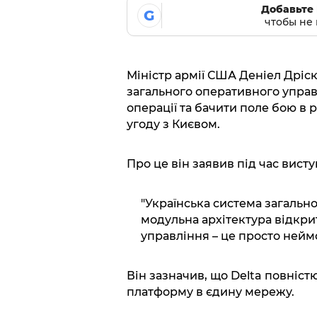
Добавьте 
G
чтобы не 
Міністр армії США Деніел Дріс
загального оперативного управ
операції та бачити поле бою в 
угоду з Києвом.
Про це він заявив під час вист
"Українська система загально
модульна архітектура відкри
управління – це просто неймов
Він зазначив, що Delta повніст
платформу в єдину мережу.