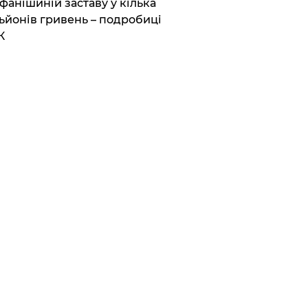
фанішиній заставу у кілька
ьйонів гривень – подробиці
К