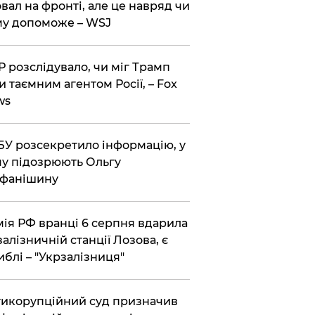
вал на фронті, але це навряд чи
у допоможе – WSJ
 розслідувало, чи міг Трамп
и таємним агентом Росії, – Fox
ws
У розсекретило інформацію, у
у підозрюють Ольгу
ефанішину
ія РФ вранці 6 серпня вдарила
залізничній станції Лозова, є
иблі – "Укрзалізниця"
икорупційний суд призначив