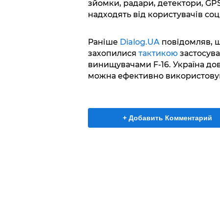
зйомки, радари, детектори, GPS
надходять від користувачів со
Раніше
Dialog.UA
повідомляв, щ
захопилися
тактикою
застосув
винищувачами F-16. Україна дов
можна ефективно використовува
+ Добавить Комментарий