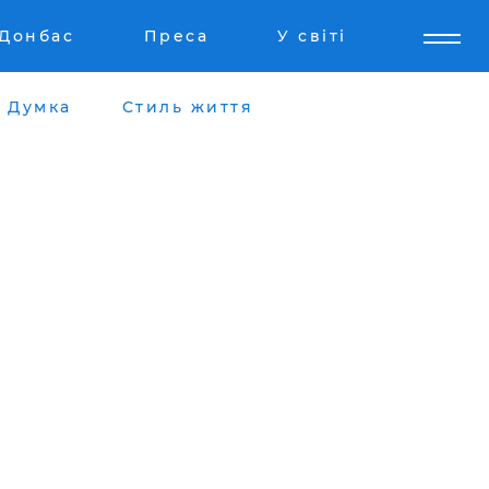
Донбас
Преса
У світі
Думка
Стиль життя