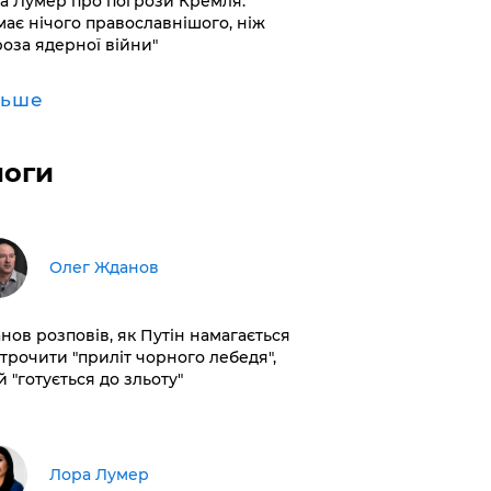
а Лумер про погрози Кремля:
має нічого православнішого, ніж
роза ядерної війни"
льше
логи
Олег Жданов
нов розповів, як Путін намагається
строчити "приліт чорного лебедя",
 "готується до зльоту"
​Лора Лумер