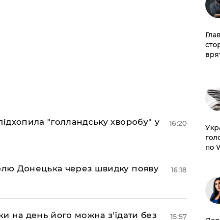
Гла
сто
врят
підхопила "голландську хворобу" у
16:20
​Ук
гол
по 
долю Донецька через швидку появу
16:18
ки на день його можна з'їдати без
15:57