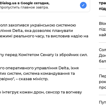
тра
Dialog.ua в Google сегодня,
✓
пропустить главное завтра.
під
Blo
колл захопився українською системою
під
ління Delta, яка дозволяє планувати
най
режимі реального часу, та висловив надію на
Сол
упу перед Комітетом Сенату із збройних сил.
Дон
бал
го оперативного управління Delta, їхня
тих систем, система командування та
Пер
ірно", – сказав міністр.
рок
про
ю інтегрує кожен дрон, сенсор та вогневу
Пут