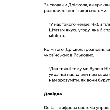
За словами Дріскола, американ
розпорядженні такої системи.
"У нас такого немає. Якби т
Штатам якусь угоду, яка б сп
міністр.
Крім того, Дрісколл розповів, 
українських військових.
"Два тижні тому ми були в Ні
українці надіслали нам свої
нам зрозуміти, як вони будуть
Довідка
Delta – цифрова система управл