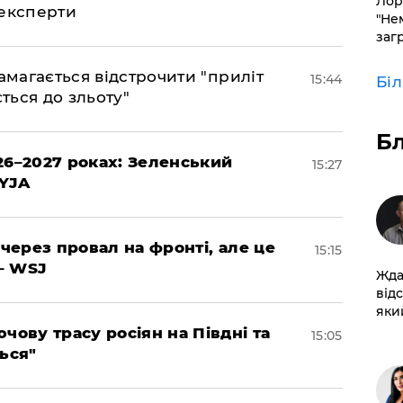
Лор
 експерти
"Не
заг
амагається відстрочити "приліт
15:44
Бі
ться до зльоту"
Б
26–2027 роках: Зеленський
15:27
EYJA
 через провал на фронті, але це
15:15
– WSJ
Жда
від
який
чову трасу росіян на Півдні та
15:05
ься"