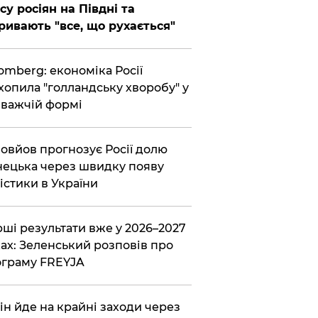
су росіян на Півдні та
ривають "все, що рухається"
omberg: економіка Росії
хопила "голландську хворобу" у
важчій формі
овйов прогнозує Росії долю
ецька через швидку появу
істики в України
ші результати вже у 2026–2027
ах: Зеленський розповів про
граму FREYJA
ін йде на крайні заходи через