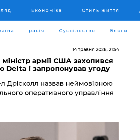
гляд
Економіка
Стиль життя
раїна
расія
Суспільство
Блоги
14 травня 2026, 21:54
 - міністр армії США захопився
 Delta і запропонував угоду
ел Дрісколл назвав неймовірною
ального оперативного управління