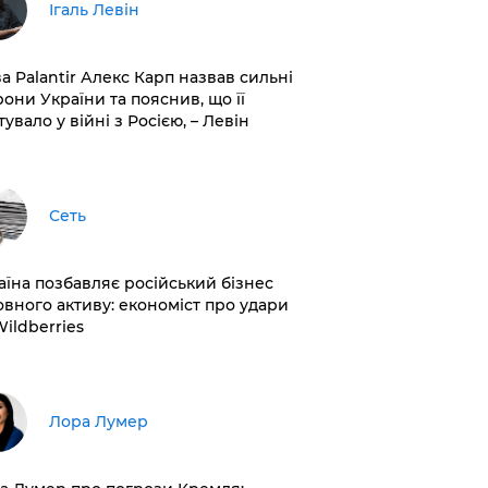
Ігаль Левін
ва Palantir Алекс Карп назвав сильні
рони України та пояснив, що її
увало у війні з Росією, – Левін
Сеть
раїна позбавляє російський бізнес
овного активу: економіст про удари
Wildberries
​Лора Лумер