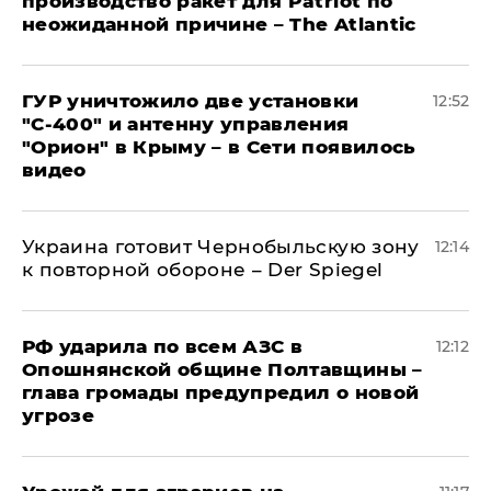
производство ракет для Patriot по
неожиданной причине – The Atlantic
ГУР уничтожило две установки
12:52
"С‑400" и антенну управления
"Орион" в Крыму – в Сети появилось
видео
Украина готовит Чернобыльскую зону
12:14
к повторной обороне – Der Spiegel
РФ ударила по всем АЗС в
12:12
Опошнянской общине Полтавщины –
глава громады предупредил о новой
угрозе