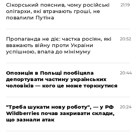
​Сікорський пояснив, чому російські
21:19
олігархи, які втрачають гроші, не
повалили Путіна
​Пропаганда не діє: частка росіян, які
20:52
вважають війну проти України
успішною, впала до мінімуму
​Опозиція в Польщі пообіцяла
20:44
депортувати частину українських
чоловіків — кого це може торкнутися
​"Треба шукати нову роботу", — у РФ
20:24
Wildberries почав закривати склади,
що зазнали атак