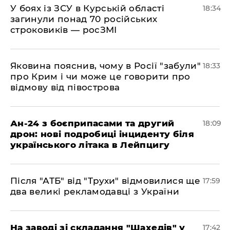
​У боях із ЗСУ в Курській області
18:34
загинули понад 70 російських
строковиків — росЗМІ
​Яковина пояснив, чому в Росії "забули"
18:33
про Крим і чи може це говорити про
відмову від півострова
​Ан-24 з боєприпасами та другий
18:09
дрон: нові подробиці інциденту біля
українського літака в Лейпцигу
​Після "АТБ" від "Трухи" відмовилися ще
17:59
два великі рекламодавці з України
​На заводі зі складання "Шахедів" у
17:42