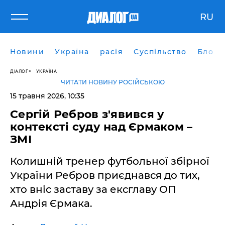
RU
Новини
Україна
расія
Суспільство
Блоги
ДІАЛОГ
УКРАЇНА
ЧИТАТИ НОВИНУ РОСІЙСЬКОЮ
15 травня 2026, 10:35
Сергій Ребров з'явився у
контексті суду над Єрмаком –
ЗМІ
Колишній тренер футбольної збірної
України Ребров приєднався до тих,
хто вніс заставу за ексглаву ОП
Андрія Єрмака.