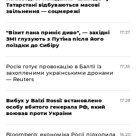
Татарстані відбуваються масові
звільнення — соцмережі
"Візит пана приніс диво", — західні
17:37
ЗМІ глузують з Путіна після його
поїздки до Сибіру
Росія готує провокацію в Балтії із
17:35
захопленими українськими дронами
— Reuters
​Вибух у Balzi Rossi: встановлено
17:28
особу вбитого генерала РФ, який
воював проти України
Bloomberg: економіка Росії підхопила
16:20