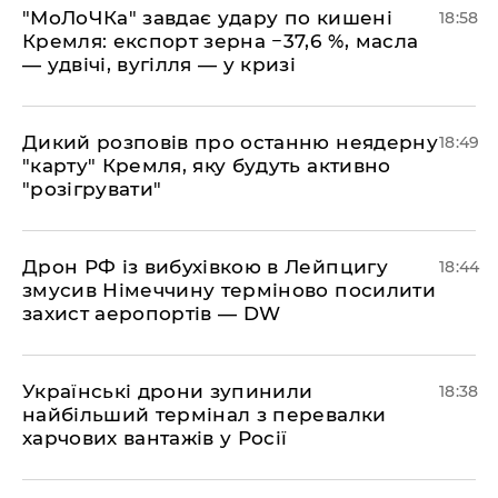
​"МоЛоЧКа" завдає удару по кишені
18:58
Кремля: експорт зерна −37,6 %, масла
— удвічі, вугілля — у кризі
​Дикий розповів про останню неядерну
18:49
"карту" Кремля, яку будуть активно
"розігрувати"
​Дрон РФ із вибухівкою в Лейпцигу
18:44
змусив Німеччину терміново посилити
захист аеропортів — DW
​Українські дрони зупинили
18:38
найбільший термінал з перевалки
харчових вантажів у Росії