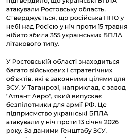
підтвердило, що українські БПЛА
атакували Ростовську область.
Стверджується, що російська ППО у
небі над Росією у ніч проти 15 травня
нібито збила 355 українських БПЛА
літакового типу.
У Ростовській області знаходиться
багато військових і стратегічних
об'єктів, які є законними цілями для
ЗСУ. У Таганрозі, наприклад, є завод
"Атлант Аеро", який випускає
безпілотники для армії РФ. Це
підприємство українські БПЛА
атакували у ніч проти 13 січня 2026
року. За даними Генштабу ЗСУ,