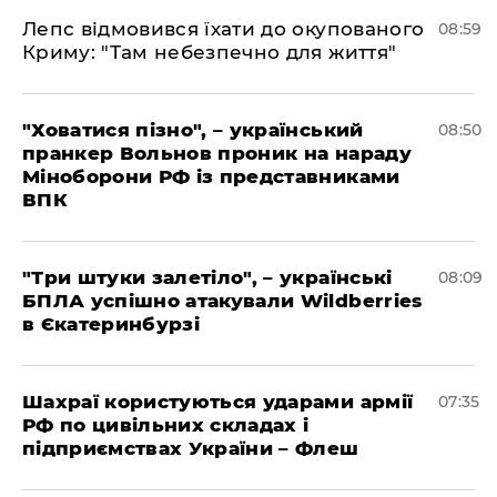
Лепс відмовився їхати до окупованого
08:59
Криму: "Там небезпечно для життя"
"Ховатися пізно", – український
08:50
пранкер Вольнов проник на нараду
Міноборони РФ із представниками
ВПК
"Три штуки залетіло", – українські
08:09
БПЛА успішно атакували Wildberries
в Єкатеринбурзі
Шахраї користуються ударами армії
07:35
РФ по цивільних складах і
підприємствах України – Флеш