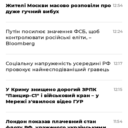
Жителі Москви масово розповіли про
12:54
дуже гучний вибух
Путін посилює значення ФСБ, щоб
12:24
контролювати російські еліти, –
Bloomberg
Соціальну напруженість усередині РФ
12:17
провокує найнесподіваніший гравець
У Криму знищено дорогий ЗРПК
12:15
"Панцир-С1" і військовий кран – у
Мережі з'явилося відео ГУР
Лондон показав плачевний стан
11:54
флоту РФ, ураженого українськими