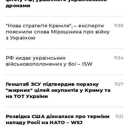
дронами
"Нова стратегія Кремля", – експерти
11:39
пояснили слова Мірошника про війну
з Україною
РФ кидає українських
11:34
військовополонених у бої – ISW
Генштаб ЗСУ підтвердив поразку
11:27
"жирних" цілей окупантів у Криму та
на ТОТ України
Розвідка США дізналася про терміни
11:21
нападу Росії на НАТО – WSJ