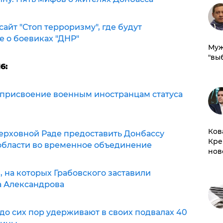
айт "Стоп терроризму", где будут
 о боевиках "ДНР"
Муж
"вы
6:
 присвоение военным иностранцам статуса
Ков
ерховной Раде предоставить Донбассу
Кре
 области во временное объединение
нов
 на которых Грабовского заставили
а Александрова
до сих пор удерживают в своих подвалах 40