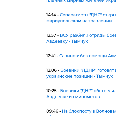
пленных мирных жителей Укр
14:14 -
Сепаратисты "ДНР" откры
мариупольском направлении
12:57 -
ВСУ разбили отряды боев
Авдеевку - Тымчук
12:41 -
Савинов: без помощи Ах
12:06 -
Боевики "ЛДНР" готовят
украинские позиции - Тымчук
10:25 -
Боевики "ДНР" обстрелял
Авдеевке из минометов
09:46 -
На блокпосту в Волнова