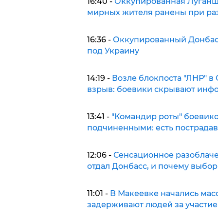
16:40 -
Оккупированная Луганщи
мирных жителя ранены при ра
16:36 -
Оккупированный Донбасс
под Украину
14:19 -
Возле блокпоста "ЛНР" 
взрыв: боевики скрывают инф
13:41 -
"Командир роты" боевико
подчиненными: есть пострада
12:06 -
Сенсационное разоблачен
отдал Донбасс, и почему выбор
11:01 -
В Макеевке начались мас
задерживают людей за участие