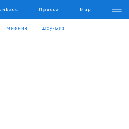
онбасс
Пресса
Мир
Мнение
Шоу-Биз