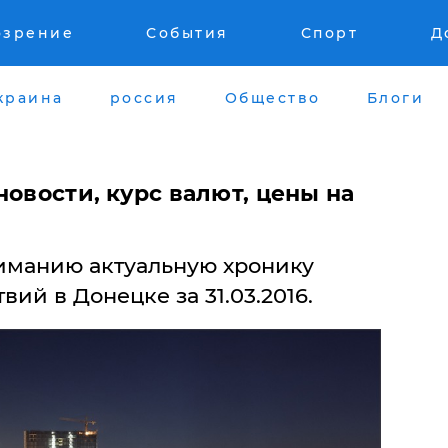
озрение
События
Спорт
Д
краина
россия
Общество
Блоги
новости, курс валют, цены на
иманию актуальную хронику
ий в Донецке за 31.03.2016.