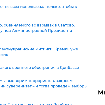
: ты всех использовал только, чтобы к
, обвиняемого во взрывах в Сватово,
ку под Администрацией Президента
 антиукраинские митинги. Кремль уже
чник
зкого военного обострения в Донбассе
 мы выдворим террористов, закроем
кий суверенитет – и тогда проведем выборы
М
ину. Пять мифов о жителях Донбасса