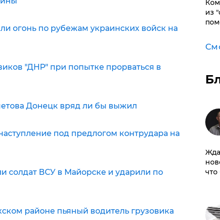
аины
Ком
из 
пом
ли огонь по рубежам украинских войск на
См
иков "ДНР" при попытке прорваться в
Б
метова Донецк вряд ли бы выжил
 наступление под предлогом контрудара на
Жда
нов
и солдат ВСУ в Майорске и ударили по
что
хском районе пьяный водитель грузовика