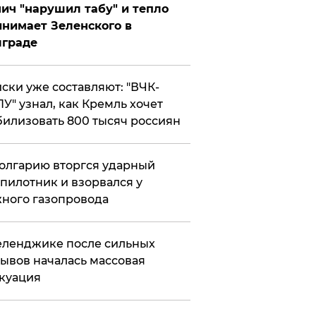
ич "нарушил табу" и тепло
нимает Зеленского в
лграде
ски уже составляют: "ВЧК-
У" узнал, как Кремль хочет
илизовать 800 тысяч россиян
олгарию вторгся ударный
пилотник и взорвался у
ного газопровода
еленджике после сильных
ывов началась массовая
куация