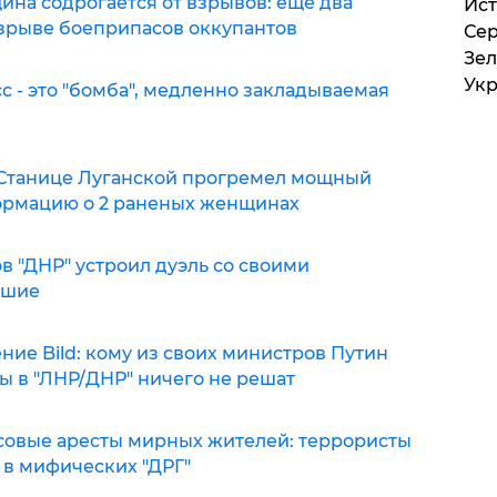
на содрогается от взрывов: еще два
Ист
зрыве боеприпасов оккупантов
Сер
Зел
Ук
 - это "бомба", медленно закладываемая
в Станице Луганской прогремел мощный
ормацию о 2 раненых женщинах
в "ДНР" устроил дуэль со своими
вшие
ие Bild: кому из своих министров Путин
ы в "ЛНР/ДНР" ничего не решат
совые аресты мирных жителей: террористы
 в мифических "ДРГ"