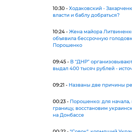
10:30 -
Ходаковский - Захарченко
власти и баблу добраться?
10:24 -
Жена майора Литвиненко
объявила бессрочную голодов
Порошенко
09:45 -
В “ДНР” организовывают
выдал 400 тысяч рублей - исто
09:21 -
Названы две причины ре
00:23 -
Порошенко: для начала,
границу, восстановим украинс
на Донбассе
00:22 -
"Совок", кормящий Укра