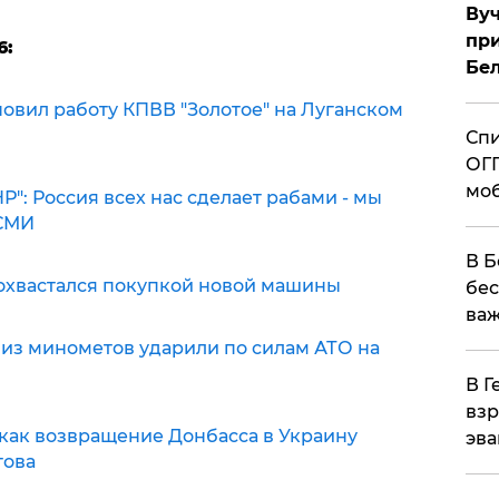
Вуч
при
6:
Бе
овил работу КПВВ "Золотое" на Луганском
Спи
ОГП
моб
": Россия всех нас сделает рабами - мы
 СМИ
В Б
охвастался покупкой новой машины
бес
важ
из минометов ударили по силам АТО на
В Г
взр
 как возвращение Донбасса в Украину
эва
това