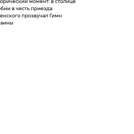
орический момент: в столице
бии в честь приезда
енского прозвучал Гимн
раины