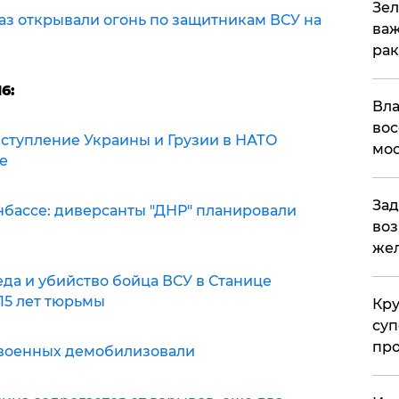
Зел
аз открывали огонь по защитникам ВСУ на
важ
рак
6:
Вла
вос
вступление Украины и Грузии в НАТО
мос
е
Зад
нбассе: диверсанты "ДНР" планировали
воз
жел
да и убийство бойца ВСУ в Станице
15 лет тюрьмы
Кр
суп
про
о военных демобилизовали