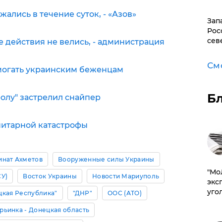
ались в течение суток, - «Азов»
Зап
Рос
сев
 действия не велись, - администрация
См
омогать украинским беженцам
Б
олу" застрелил снайпер
нитарной катастрофы
инат Ахметов
Вооруженные силы Украины
​"М
СУ)
Восток Украины
Новости Мариуполь
эксп
уго
цкая Республика"
"ДНР"
ООС (АТО)
рьинка - Донецкая область