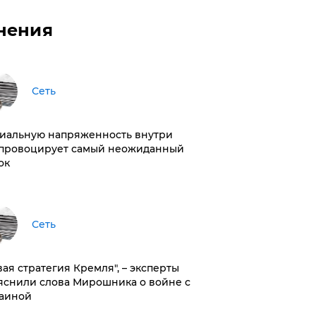
нения
Сеть
иальную напряженность внутри
провоцирует самый неожиданный
ок
Сеть
вая стратегия Кремля", – эксперты
яснили слова Мирошника о войне с
аиной