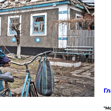
Гл
"Мо