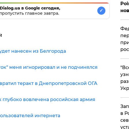
Poi
Dialog.ua в Google сегодня,
нов
✓
пропустить главное завтра.
Фед
:
пер
при
рос
удет нанесен из Белгорода
ток" меня игнорировал и не подчинялся
​"В
узн
ра
твратил теракт в Днепропетровской ОГА
Ук
к глубоко вовлечена российская армия
Зап
в Р
 пользователей интернета
сев
уст