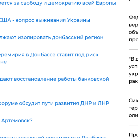
ется за свободу и демократию всей Европы
Фед
США - вопрос выживания Украины
вер
объ
лжают изолировать донбасский регион
про
ремирия в Донбассе ставит под риск
​"В
ине
усп
укр
ждают восстановление работы банковской
рак
Сик
форуме обсудит пути развития ДНР и ЛНР
тер
оли
а Артемовск?
​Пр
места нарушений перемирия в Донбассе