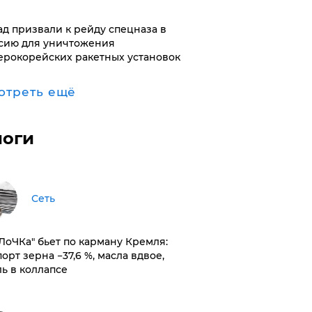
ад призвали к рейду спецназа в
сию для уничтожения
ерокорейских ракетных установок
отреть ещё
логи
Сеть
оЛоЧКа" бьет по карману Кремля:
орт зерна −37,6 %, масла вдвое,
ль в коллапсе