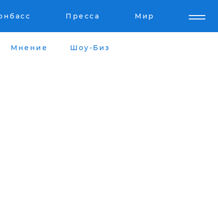
онбасс
Пресса
Мир
Мнение
Шоу-Биз