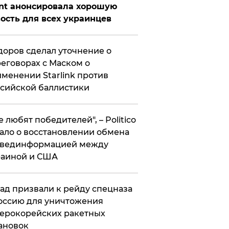
nt анонсировала хорошую
ость для всех украинцев
оров сделал уточнение о
еговорах с Маском о
менении Starlink против
сийской баллистики
се любят победителей", – Politico
ало о восстановлении обмена
звединформацией между
раиной и США
ад призвали к рейду спецназа
оссию для уничтожения
ерокорейских ракетных
ановок