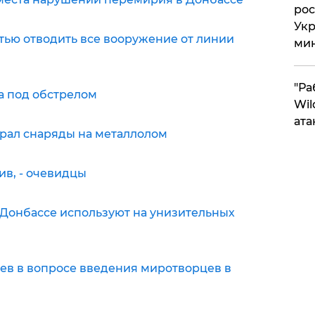
рос
Укр
тью отводить все вооружение от линии
ми
"Ра
а под обстрелом
Wil
ата
рал снаряды на металлолом
в, - очевидцы
 Донбассе используют на унизительных
в в вопросе введения миротворцев в