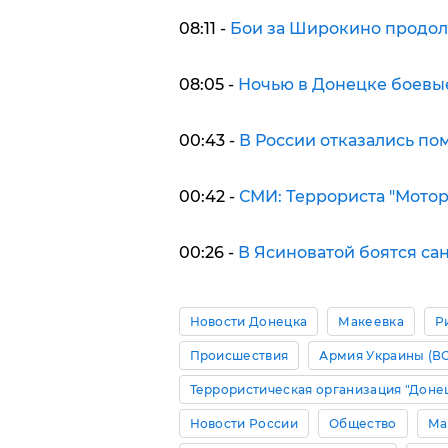
08:11 -
Бои за Широкино продолж
08:05 -
Ночью в Донецке боевые
00:43 -
В России отказались п
00:42 -
СМИ: Террориста "Мотор
00:26 -
В Ясиноватой боятся са
Новости Донецка
Макеевка
Р
Происшествия
Армия Украины (В
Террористическая организация "Доне
Новости России
Общество
Ма