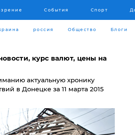
озрение
События
Спорт
Д
краина
россия
Общество
Блоги
новости, курс валют, цены на
иманию актуальную хронику
вий в Донецке за 11 марта 2015