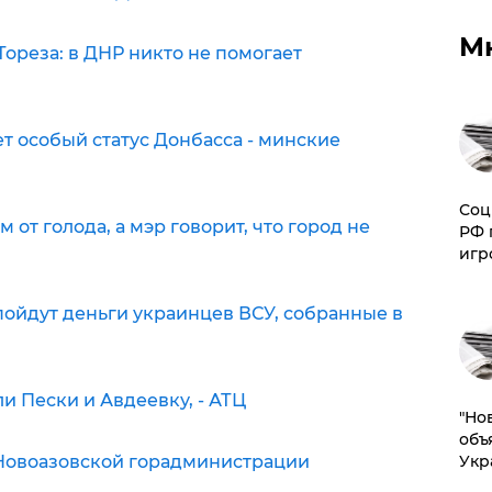
М
ореза: в ДНР никто не помогает
ет особый статус Донбасса - минские
Соц
 от голода, а мэр говорит, что город не
РФ 
игр
 пойдут деньги украинцев ВСУ, собранные в
и Пески и Авдеевку, - АТЦ
"Но
объ
 Новоазовской горадминистрации
Укр