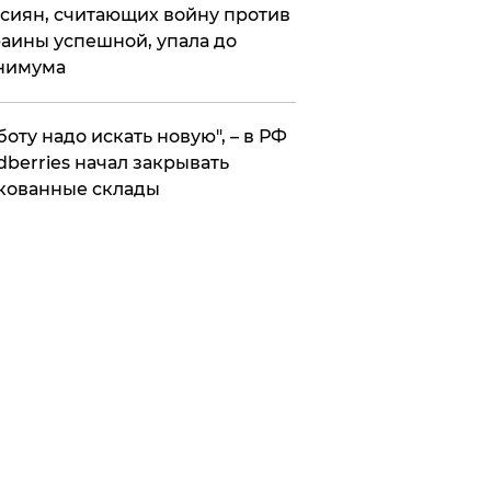
сиян, считающих войну против
аины успешной, упала до
нимума
боту надо искать новую", – в РФ
dberries начал закрывать
кованные склады