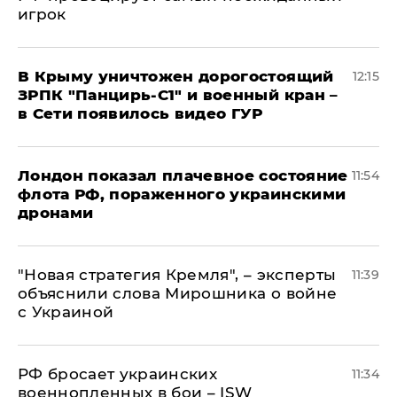
игрок
В Крыму уничтожен дорогостоящий
12:15
ЗРПК "Панцирь-С1" и военный кран –
в Сети появилось видео ГУР
Лондон показал плачевное состояние
11:54
флота РФ, пораженного украинскими
дронами
"Новая стратегия Кремля", – эксперты
11:39
объяснили слова Мирошника о войне
с Украиной
РФ бросает украинских
11:34
военнопленных в бои – ISW