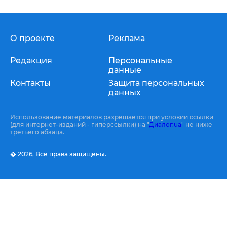
О проекте
Реклама
Редакция
Персональные
данные
Контакты
Защита персональных
данных
Использование материалов разрешается при условии ссылки
(для интернет-изданий - гиперссылки) на "
Диалог.ua
" не ниже
третьего абзаца.
� 2026,
Все права защищены.