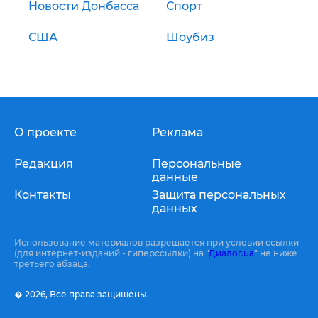
Новости Донбасса
Спорт
США
Шоубиз
О проекте
Реклама
Редакция
Персональные
данные
Контакты
Защита персональных
данных
Использование материалов разрешается при условии ссылки
(для интернет-изданий - гиперссылки) на "
Диалог.ua
" не ниже
третьего абзаца.
� 2026,
Все права защищены.