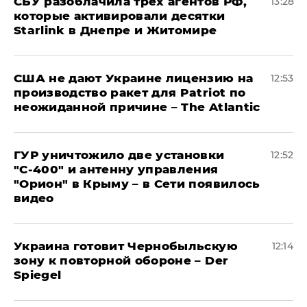
СБУ разоблачила трех агентов РФ,
13:28
которые активировали десятки
Starlink в Днепре и Житомире
США не дают Украине лицензию на
12:53
производство ракет для Patriot по
неожиданной причине – The Atlantic
ГУР уничтожило две установки
12:52
"С‑400" и антенну управления
"Орион" в Крыму – в Сети появилось
видео
Украина готовит Чернобыльскую
12:14
зону к повторной обороне – Der
Spiegel