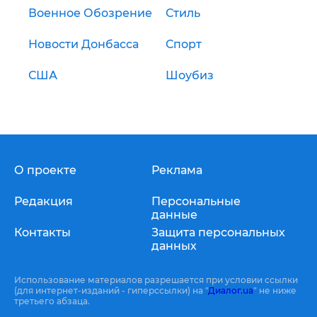
Военное Обозрение
Стиль
Новости Донбасса
Спорт
США
Шоубиз
О проекте
Реклама
Редакция
Персональные
данные
Контакты
Защита персональных
данных
Использование материалов разрешается при условии ссылки
(для интернет-изданий - гиперссылки) на "
Диалог.ua
" не ниже
третьего абзаца.