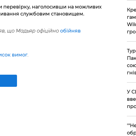
и перевірку, наголосивши на можливих
​Кр
ивання службовим становищем.
гам
Wil
в, що Мадьяр офіційно
обійняв
гро
​Ту
исок вимог
.
Пак
сою
гні
​У 
вве
про
​'"
обр