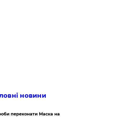
ловні новини
роби переконати Маска на