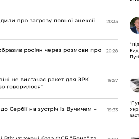
дили про загрозу повної анексії
20:35
​“Пі
в образив росіян через розмови про
Ейд
20:28
Пут
аїні не вистачає ракет для ЗРК
19:57
во говорилося"
"Пут
о Сербії на зустріч із Вучичем –
Укр
19:33
зас
лі РФ: уражені база ФСБ "Беня" та