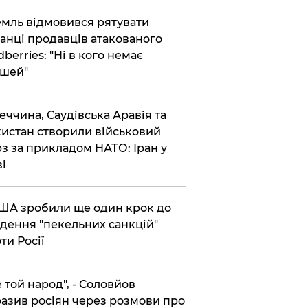
емль відмовився рятувати
анці продавців атакованого
dberries: "Ні в кого немає
шей"
реччина, Саудівська Аравія та
истан створили військовий
з за прикладом НАТО: Іран у
ві
США зробили ще один крок до
дення "пекельних санкцій"
ти Росії
Не той народ", - Соловйов
азив росіян через розмови про