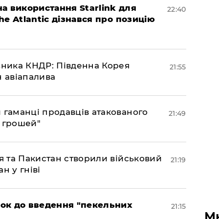
а використання Starlink для
22:40
The Atlantic дізнався про позицію
юзника КНДР: Південна Корея
21:55
н авіапалива
и гаманці продавців атакованого
21:49
є грошей"
ія та Пакистан створили військовий
21:19
н у гніві
рок до введення "пекельних
21:15
М