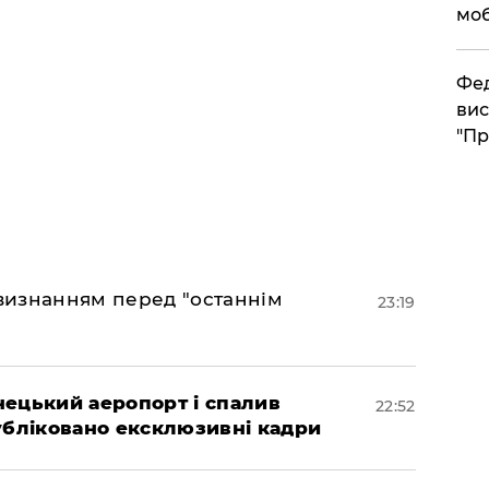
моб
​Фе
вис
"Пр
 визнанням перед "останнім
23:19
нецький аеропорт і спалив
22:52
убліковано ексклюзивні кадри