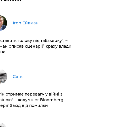
Ігор Ейдман
дставить голову під табакерку”, –
ман описав сценарій краху влади
іна
Сеть
ін отримає перевагу у війні з
аїною", – колумніст Bloomberg
теріг Захід від помилки