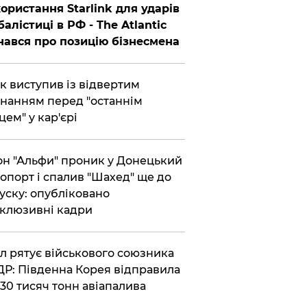
ористання Starlink для ударів
балістиці в РФ - The Atlantic
нався про позицію бізнесмена
ик виступив із відвертим
нанням перед "останнім
цем" у кар'єрі
он "Альфи" проник у Донецький
опорт і спалив "Шахед" ще до
уску: опубліковано
клюзивні кадри
ул рятує військового союзника
Р: Південна Корея відправила
30 тисяч тонн авіапалива