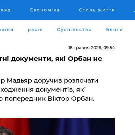
гляд
Економіка
Стиль життя
раїна
расія
Суспільство
Блоги
18 травня 2026, 09:54
ні документи, які Орбан не
р Мадьяр доручив розпочати
аходження документів, які
о попередник Віктор Орбан.