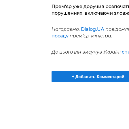
Прем'єр уже доручив розпочат
порушеннях, включаючи зловж
Нагадаємо,
Dialog.UA
повідомля
посаду
прем'єр-міністра.
До цього він висунув Україні
сп
+ Добавить Комментарий