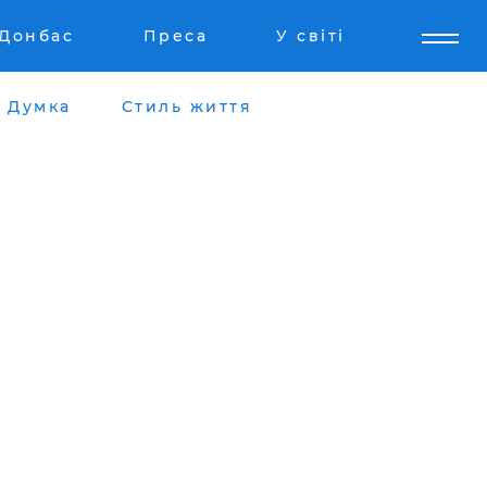
Донбас
Преса
У світі
Думка
Стиль життя