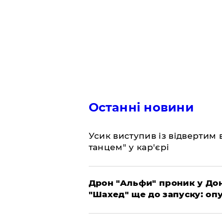
Останні новини
​Усик виступив із відвертим
танцем" у кар'єрі
​Дрон "Альфи" проник у До
"Шахед" ще до запуску: оп