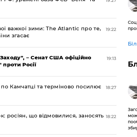
19:27
Соц
ої важкої зими: The Atlantic про те,
про
19:22
їни згасає
Бі
 Заходу", – Сенат США офіційно
19:13
Б
" проти Росії
ни по Камчатці та терміново посилює
18:27
Заг
ок: росіян, що відмовилися, заносять
мож
18:22
поо
зби