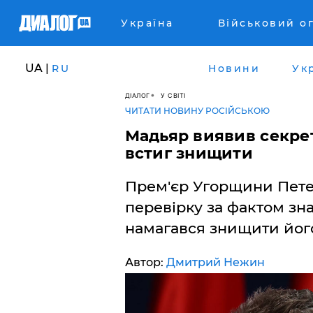
Україна
Військовий о
UA |
RU
Новини
Ук
ДІАЛОГ
У СВІТІ
ЧИТАТИ НОВИНУ РОСІЙСЬКОЮ
Мадьяр виявив секрет
встиг знищити
Прем'єр Угорщини Пете
перевірку за фактом зн
намагався знищити йог
Автор:
Дмитрий Нежин