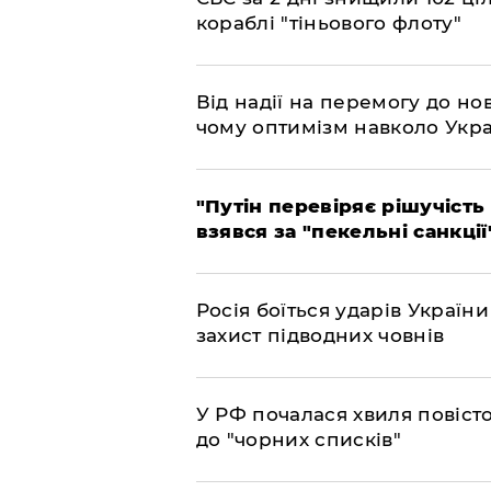
кораблі "тіньового флоту"
​Від надії на перемогу до нов
чому оптимізм навколо Укра
​"Путін перевіряє рішучість
взявся за "пекельні санкції
​Росія боїться ударів Украї
захист підводних човнів
​У РФ почалася хвиля повіст
до "чорних списків"