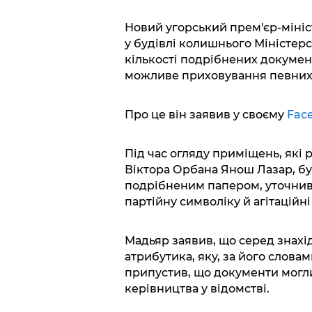
Новий угорський прем'єр-міні
у будівлі колишнього Міністерс
кількості подрібнених документ
можливе приховування певних 
Про це він заявив у своєму
Fac
Під час огляду приміщень, які
Віктора Орбана Янош Лазар, бул
подрібненим папером, уточнив 
партійну символіку й агітаційні 
Мадьяр заявив, що серед знахід
атрибутика, яку, за його словами
припустив, що документи могл
керівництва у відомстві.