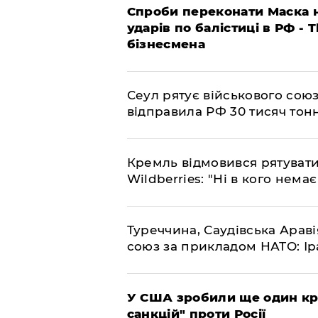
​Спроби переконати Маска н
ударів по балістиці в РФ - 
бізнесмена
​Сеул рятує військового со
відправила РФ 30 тисяч тон
​Кремль відмовився рятуват
Wildberries: "Ні в кого нема
​Туреччина, Саудівська Арав
союз за прикладом НАТО: Іра
​У США зробили ще один к
санкцій" проти Росії