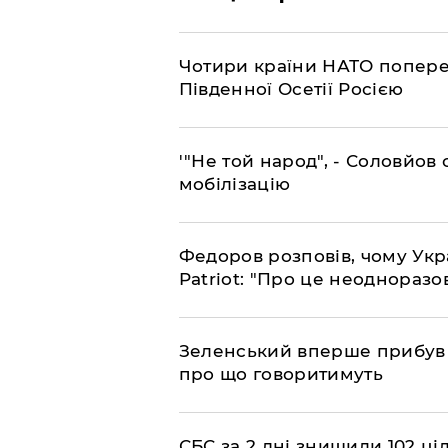
​Чотири країни НАТО попере
Південної Осетії Росією
​'"Не той народ", - Соловйо
мобілізацію
​Федоров розповів, чому Укр
Patriot: "Про це неодноразо
​Зеленський вперше прибув д
про що говоритимуть
​СБС за 2 дні знищили 102 ці