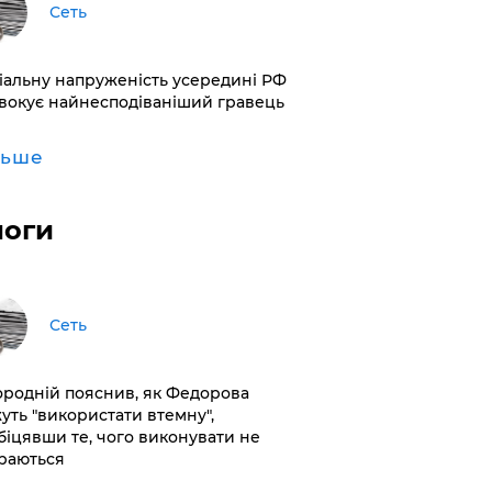
Сеть
іальну напруженість усередині РФ
вокує найнесподіваніший гравець
льше
логи
Сеть
ородній пояснив, як Федорова
уть "використати втемну",
біцявши те, чого виконувати не
раються