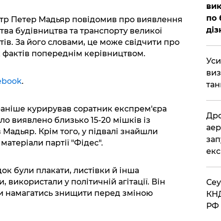
вик
по 
стр Петер Мадьяр повідомив про виявлення
діз
тва будівництва та транспорту великої
ів. За його словами, це може свідчити про
фактів попереднім керівництвом.
​Ус
виз
ebook
.
тан
 раніше курирував соратник експрем'єра
​Др
о виявлено близько 15-20 мішків із
аер
Мадьяр. Крім того, у підвалі знайшли
зап
матеріали партії "Фідес".
екс
ок були плакати, листівки й інша
, використали у політичній агітації. Він
​Се
и намагатись знищити перед зміною
КНД
РФ 