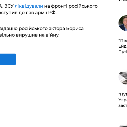
A, ЗСУ
ліквідували
на фронті російського
ступив до лав армії РФ.
відацію російського актора Бориса
вільно вирушив на війну.
​“Пі
Ейд
Пут
"Пут
Укр
зас