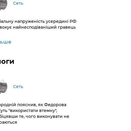
Сеть
іальну напруженість усередині РФ
вокує найнесподіваніший гравець
льше
логи
Сеть
ородній пояснив, як Федорова
уть "використати втемну",
біцявши те, чого виконувати не
раються