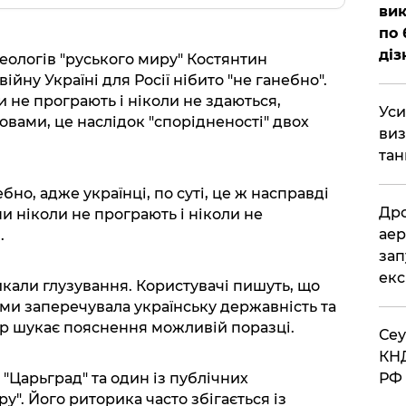
вик
по 
діз
деологів "руського миру" Костянтин
йну Україні для Росії нібито "не ганебно".
и не програють і ніколи не здаються,
​Ус
ловами, це наслідок "спорідненості" двох
виз
тан
ебно, адже українці, по суті, це ж насправді
​Др
яни ніколи не програють і ніколи не
аер
.
зап
екс
кали глузування. Користувачі пишуть, що
ами заперечувала українську державність та
р шукає пояснення можливій поразці.
​Се
КНД
РФ 
"Царьград" та один із публічних
у". Його риторика часто збігається із