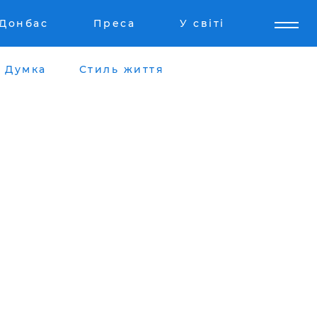
Донбас
Преса
У світі
Думка
Стиль життя