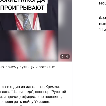
моб
​Фе
вис
"Пр