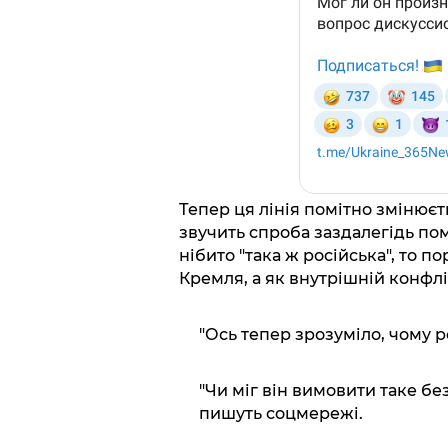
Тепер ця лінія помітно змінюєт
звучить спроба заздалегідь п
нібито "така ж російська", то 
Кремля, а як внутрішній конфлі
"Ось тепер зрозуміло, чому р
"Чи міг він вимовити таке бе
пишуть соцмережі.