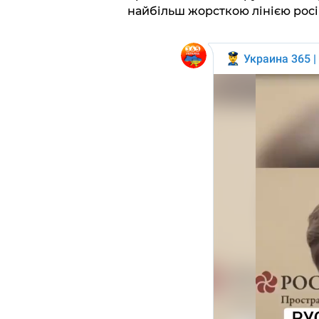
найбільш жорсткою лінією росі