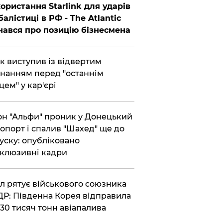
ористання Starlink для ударів
балістиці в РФ - The Atlantic
нався про позицію бізнесмена
ик виступив із відвертим
нанням перед "останнім
цем" у кар'єрі
он "Альфи" проник у Донецький
опорт і спалив "Шахед" ще до
уску: опубліковано
клюзивні кадри
ул рятує військового союзника
Р: Південна Корея відправила
30 тисяч тонн авіапалива