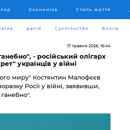
гляд
Економіка
Стиль життя
раїна
расія
Суспільство
Блоги
17 травня 2026, 16:44
ганебно", - російський олігарх
ет" українців у війні
ького миру" Костянтин Малофєєв
разку Росії у війні, заявивши,
 ганебно".