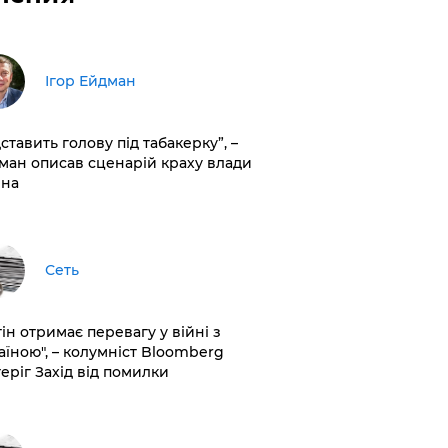
Ігор Ейдман
дставить голову під табакерку”, –
ман описав сценарій краху влади
іна
Сеть
ін отримає перевагу у війні з
аїною", – колумніст Bloomberg
теріг Захід від помилки