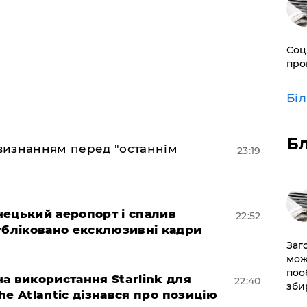
Соц
про
Бі
Б
 визнанням перед "останнім
23:19
нецький аеропорт і спалив
22:52
убліковано ексклюзивні кадри
Заг
мож
поо
а використання Starlink для
22:40
зби
The Atlantic дізнався про позицію