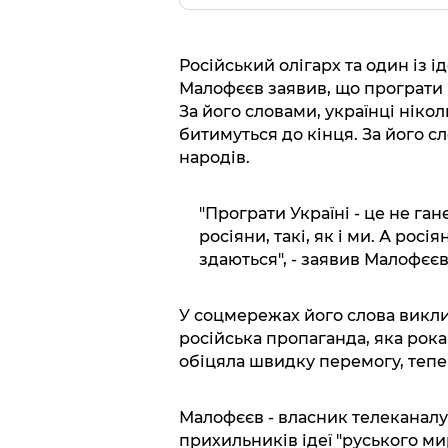
Російський олігарх та один із і
Малофєєв заявив, що програти ві
За його словами, українці нікол
битимуться до кінця. За його с
народів.
"Програти Україні - це не ган
росіяни, такі, як і ми. А росі
здаються", - заявив Малофєєв
У соцмережах його слова викли
російська пропаганда, яка рок
обіцяла швидку перемогу, тепе
Малофєєв - власник телеканалу 
прихильників ідеї "руського мир