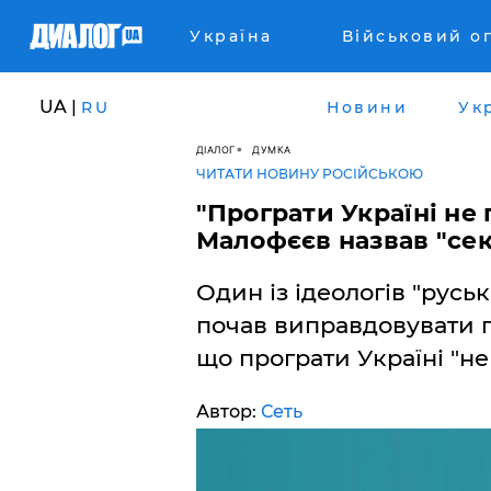
Україна
Військовий о
UA |
RU
Новини
Ук
ДІАЛОГ
ДУМКА
ЧИТАТИ НОВИНУ РОСІЙСЬКОЮ
​"Програти Україні не 
Малофєєв назвав "секр
Один із ідеологів "рус
почав виправдовувати по
що програти Україні "не
Автор:
Сеть