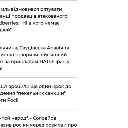
емль відмовився рятувати
анці продавців атакованого
dberries: "Ні в кого немає
шей"
реччина, Саудівська Аравія та
истан створили військовий
з за прикладом НАТО: Іран у
ві
США зробили ще один крок до
дення "пекельних санкцій"
ти Росії
Не той народ", - Соловйов
азив росіян через розмови про