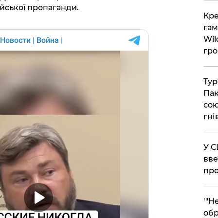
йської пропаганди.
​Кр
гам
Wil
гро
​Ту
Пак
сою
гні
​У 
вве
про
​'"
обр