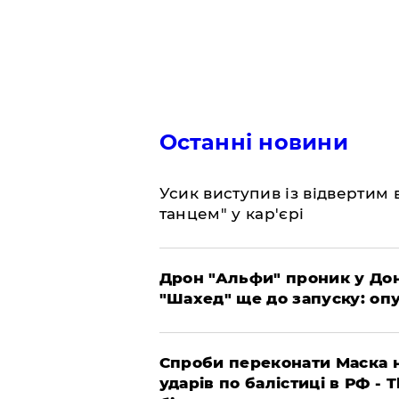
Останні новини
​Усик виступив із відвертим
танцем" у кар'єрі
​Дрон "Альфи" проник у До
"Шахед" ще до запуску: оп
​Спроби переконати Маска н
ударів по балістиці в РФ - 