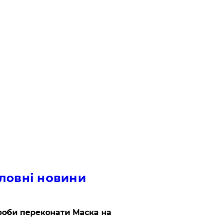
ловні новини
роби переконати Маска на