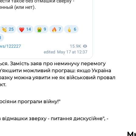
ься. Замість заяв про неминучу перемогу
ом'якшити можливий програш: якщо Україна
поразку можна уявити не як військовий провал
кт.
осіяни програли війну!"
з відмашки зверху - питання дискусійне", -
М