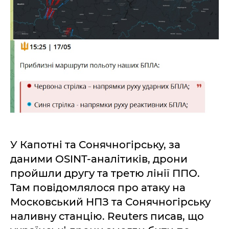
У Капотні та Сонячногірську, за
даними OSINT-аналітиків, дрони
пройшли другу та третю лінії ППО.
Там повідомлялося про атаку на
Московський НПЗ та Сонячногірську
наливну станцію. Reuters писав, що