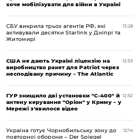
хоче мобілізувати для війни в Україні
СБУ викрила трьох агентів РФ, які
13:28
активували десятки Starlink у Дніпрі та
Житомирі
США не дають Україні ліцензію на
12:53
виробництво ракет для Patriot через
несподівану причину – The Atlantic
ГУР знищило дві установки "С-400" й
12:52
антену керування "Оріон" у Криму – у
Мережі з'явилося відео
Україна готує Чорнобильську зону до
12:14
повторної оборони – Der Spiegel