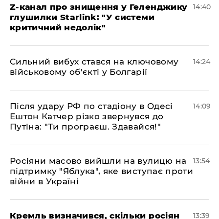
Z-канал про знищення у Геленджику
14:40
глушилки Starlink: "У системи
критичний недолік"
Сильний вибух стався на ключовому
14:24
військовому об'єкті у Болгарії
Після удару РФ по стадіону в Одесі
14:09
Ештон Катчер різко звернувся до
Путіна: "Ти програєш. Здавайся!"
Росіяни масово вийшли на вулицю на
13:54
підтримку "Яблука", яке виступає проти
війни в Україні
Кремль визначився, скільки росіян
13:39