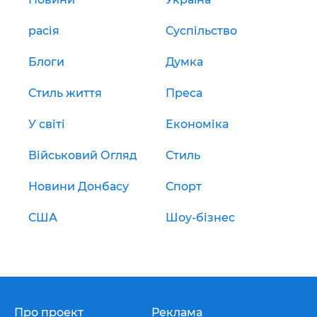
расія
Суспільство
Блоги
Думка
Стиль життя
Преса
У світі
Економіка
Військовий Огляд
Стиль
Новини Донбасу
Спорт
США
Шоу-бізнес
Про проект
Реклама