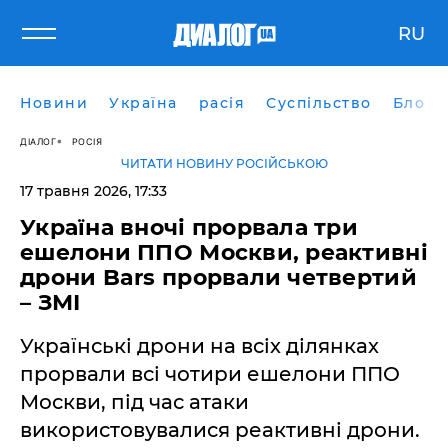
RU
Новини
Україна
расія
Суспільство
Блоги
ДІАЛОГ
РОСІЯ
ЧИТАТИ НОВИНУ РОСІЙСЬКОЮ
17 травня 2026, 17:33
​Україна вночі прорвала три
ешелони ППО Москви, реактивні
дрони Bars прорвали четвертий
– ЗМІ
Українські дрони на всіх ділянках
прорвали всі чотири ешелони ППО
Москви, під час атаки
використовувалися реактивні дрони.