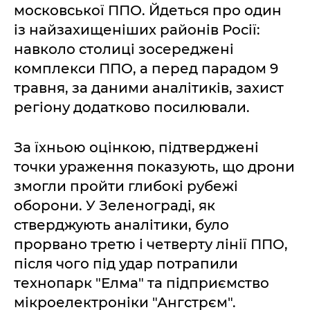
московської ППО. Йдеться про один
із найзахищеніших районів Росії:
навколо столиці зосереджені
комплекси ППО, а перед парадом 9
травня, за даними аналітиків, захист
регіону додатково посилювали.
За їхньою оцінкою, підтверджені
точки ураження показують, що дрони
змогли пройти глибокі рубежі
оборони. У Зеленограді, як
стверджують аналітики, було
прорвано третю і четверту лінії ППО,
після чого під удар потрапили
технопарк "Елма" та підприємство
мікроелектроніки "Ангстрєм".