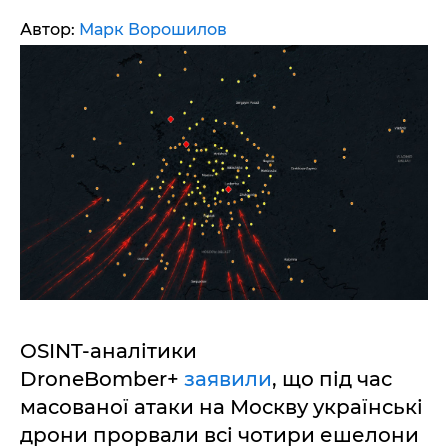
Автор:
Марк Ворошилов
OSINT-аналітики
DroneBomber+
заявили
, що під час
масованої атаки на Москву українські
дрони прорвали всі чотири ешелони