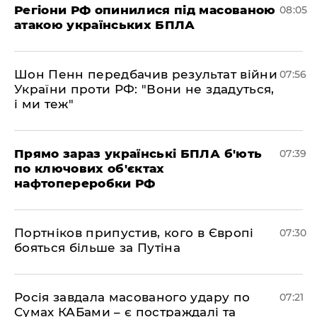
Регіони РФ опинилися під масованою
08:05
атакою українських БПЛА
Шон Пенн передбачив результат війни
07:56
України проти РФ: "Вони не здадуться,
і ми теж"
Прямо зараз українські БПЛА б'ють
07:39
по ключових об'єктах
нафтопереробки РФ
Портніков припустив, кого в Європі
07:30
бояться більше за Путіна
Росія завдала масованого удару по
07:21
Сумах КАБами – є постраждалі та